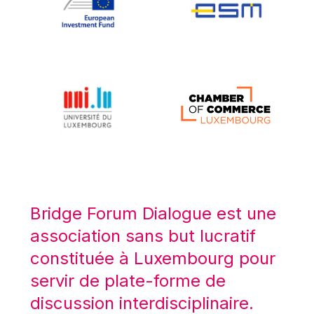
Koen LENAERTS
Lars Heikensten
Laura Kovesi
Luc Frieden
Lucas Papademos
Máire Geoghegan-Quinn
Manolis Mavrommatis
Marc Lemaître
Marcel Zadi Kessy
Mario Centeno
Bridge Forum Dialogue est une
Mario Monti
association sans but lucratif
Maroš ŠEFČOVIČ
constituée à Luxembourg pour
Martin Bailey
servir de plate-forme de
Martine Reicherts
discussion interdisciplinaire.