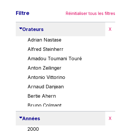
Filtre
Réinitialiser tous les filtres
Orateurs
X
Adrian Nastase
Alfred Steinherr
Amadou Toumani Touré
Anton Zeilinger
Antonio Vittorino
Arnaud Danjean
Bertie Ahern
Bruno Colmant
Carlo Thelen
Années
X
Cem Özdemir
2000