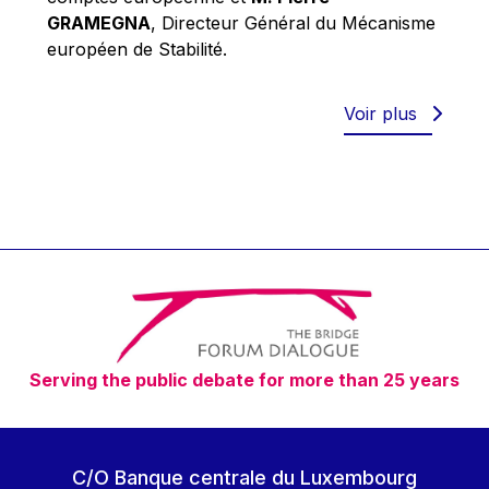
Robert Goebbels
GRAMEGNA
, Directeur Général du Mécanisme
Robert REYNDERS
européen de Stabilité.
Robert WEIDES
Rolf Tarrach
Voir plus
Štefan Füle
Thomas L. Cranfield
Tim Lankester
Timothy Radcliffe
Vaclav Klaus
Vassilios Skouris
Vítor Manuel da Silva Caldeira
Serving the public debate for more than 25 years
Viviane Reding
Walter Hagg
Walter RADERMACHER
C/O Banque centrale du Luxembourg