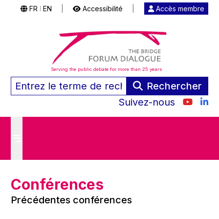
FR
EN
|
Accessibilité
|
Accès membre
|
Serving the public debate for more than 25 years
Rechercher
Suivez-nous
Conférences
Précédentes conférences