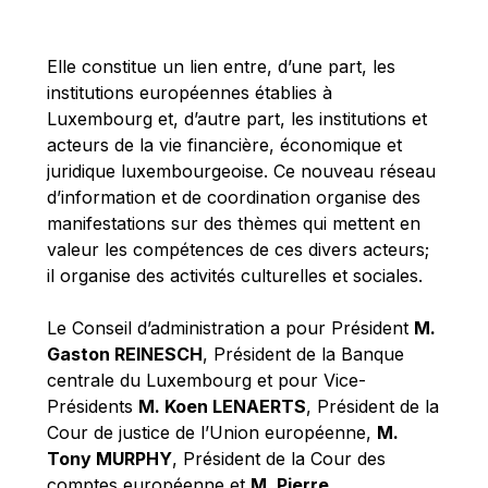
Michael Berry
Michael Palmer
Elle constitue un lien entre, d’une part, les
Michael Sohlman
institutions européennes établies à
Michel Goedert
Luxembourg et, d’autre part, les institutions et
acteurs de la vie financière, économique et
Mireille Delmas-Marty
juridique luxembourgeoise. Ce nouveau réseau
Nobuo Tanaka
d’information et de coordination organise des
Otmar Issing
manifestations sur des thèmes qui mettent en
valeur les compétences de ces divers acteurs;
Paolo Mengozzi
il organise des activités culturelles et sociales.
Paschal Donohoe
Pat Cox
Le Conseil d’administration a pour Président
M.
Gaston REINESCH
, Président de la Banque
Patrizia Nanz
centrale du Luxembourg et pour Vice-
Philippe Maystadt
Présidents
M. Koen LENAERTS
, Président de la
Pierre Gramegna
Cour de justice de l’Union européenne,
M.
Tony MURPHY
, Président de la Cour des
Richard Pelly
comptes européenne et
M. Pierre