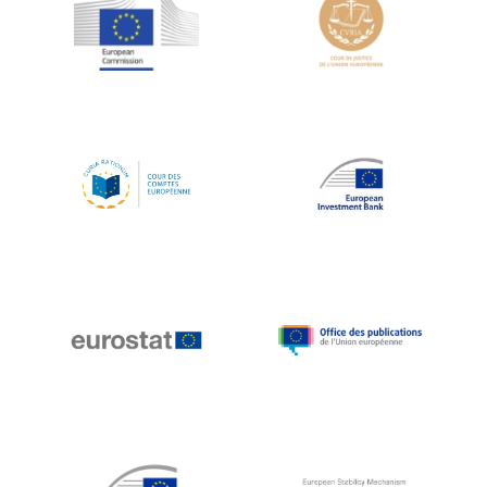
Jean-Louis Schiltz
Jean-Victor Louis
Jens Kreisel
Jeroen Dijsselbloem
Jochen Klucken
Johnny Åkerholm
Joschka Fischer
Juan Manuel Fabra Vallés
Julian Priestley
Karl-Heinz Lambertz
Katharien L.C. Hunt
Kenneth Rogoff
Klaus Regling
Klaus-Heiner Lehne