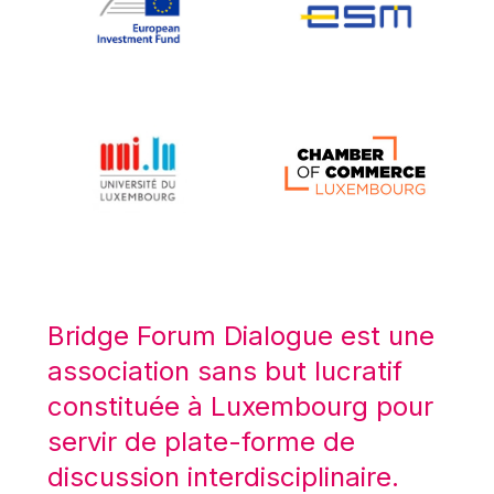
Koen LENAERTS
Lars Heikensten
Laura Kovesi
Luc Frieden
Lucas Papademos
Máire Geoghegan-Quinn
Manolis Mavrommatis
Marc Lemaître
Marcel Zadi Kessy
Mario Centeno
Bridge Forum Dialogue est une
Mario Monti
association sans but lucratif
Maroš ŠEFČOVIČ
constituée à Luxembourg pour
Martin Bailey
servir de plate-forme de
Martine Reicherts
discussion interdisciplinaire.