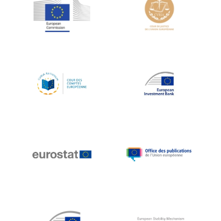
Jean-Louis Schiltz
Jean-Victor Louis
Jens Kreisel
Jeroen Dijsselbloem
Jochen Klucken
Johnny Åkerholm
Joschka Fischer
Juan Manuel Fabra Vallés
Julian Priestley
Karl-Heinz Lambertz
Katharien L.C. Hunt
Kenneth Rogoff
Klaus Regling
Klaus-Heiner Lehne