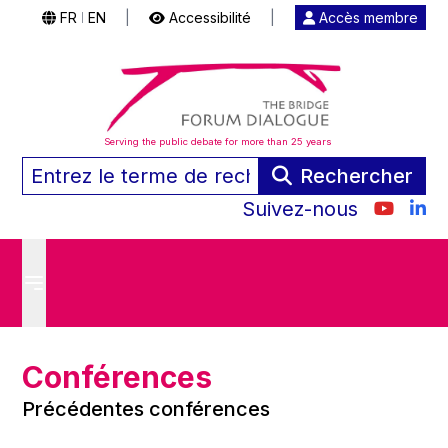
FR
EN
|
Accessibilité
|
Accès membre
|
Serving the public debate for more than 25 years
Rechercher
Suivez-nous
Conférences
Précédentes conférences