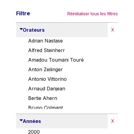
Filtre
Réinitialiser tous les filtres
Orateurs
X
Adrian Nastase
Alfred Steinherr
Amadou Toumani Touré
Anton Zeilinger
Antonio Vittorino
Arnaud Danjean
Bertie Ahern
Bruno Colmant
Carlo Thelen
Années
X
Cem Özdemir
2000