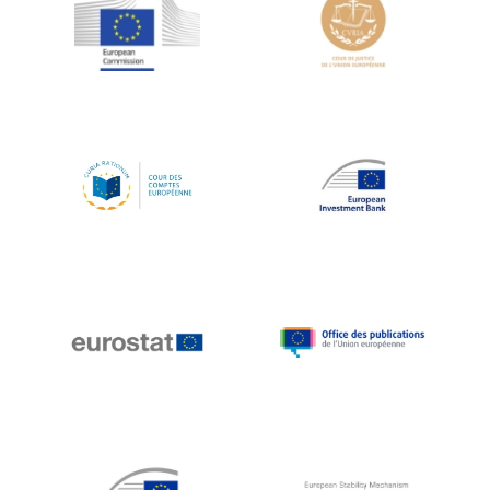
Jean-Louis Schiltz
Jean-Victor Louis
Jens Kreisel
Jeroen Dijsselbloem
Jochen Klucken
Johnny Åkerholm
Joschka Fischer
Juan Manuel Fabra Vallés
Julian Priestley
Karl-Heinz Lambertz
Katharien L.C. Hunt
Kenneth Rogoff
Klaus Regling
Klaus-Heiner Lehne