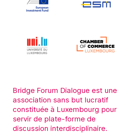
Koen LENAERTS
Lars Heikensten
Laura Kovesi
Luc Frieden
Lucas Papademos
Máire Geoghegan-Quinn
Manolis Mavrommatis
Marc Lemaître
Marcel Zadi Kessy
Mario Centeno
Bridge Forum Dialogue est une
Mario Monti
association sans but lucratif
Maroš ŠEFČOVIČ
constituée à Luxembourg pour
Martin Bailey
servir de plate-forme de
Martine Reicherts
discussion interdisciplinaire.