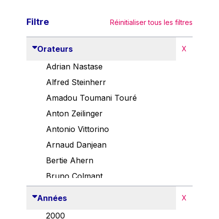
Filtre
Réinitialiser tous les filtres
Orateurs
X
Adrian Nastase
Alfred Steinherr
Amadou Toumani Touré
Anton Zeilinger
Antonio Vittorino
Arnaud Danjean
Bertie Ahern
Bruno Colmant
Carlo Thelen
Années
X
Cem Özdemir
2000