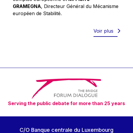
Robert Goebbels
GRAMEGNA
, Directeur Général du Mécanisme
Robert REYNDERS
européen de Stabilité.
Robert WEIDES
Rolf Tarrach
Voir plus
Štefan Füle
Thomas L. Cranfield
Tim Lankester
Timothy Radcliffe
Vaclav Klaus
Vassilios Skouris
Vítor Manuel da Silva Caldeira
Serving the public debate for more than 25 years
Viviane Reding
Walter Hagg
Walter RADERMACHER
C/O Banque centrale du Luxembourg