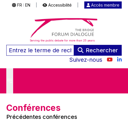
FR
EN
|
Accessibilité
|
Accès membre
|
Serving the public debate for more than 25 years
Rechercher
Suivez-nous
Conférences
Précédentes conférences