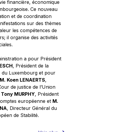
 vie financière, économique
xembourgeoise. Ce nouveau
tion et de coordination
nifestations sur des thèmes
valeur les compétences de
s; il organise des activités
ciales.
inistration a pour Président
NESCH
, Président de la
e du Luxembourg et pour
M. Koen LENAERTS
,
Cour de justice de l’Union
 Tony MURPHY
, Président
 comptes européenne et
M.
GNA
, Directeur Général du
éen de Stabilité.