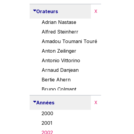
Orateurs
X
Adrian Nastase
Alfred Steinherr
Amadou Toumani Touré
Anton Zeilinger
Antonio Vittorino
Arnaud Danjean
Bertie Ahern
Bruno Colmant
Carlo Thelen
Années
X
Cem Özdemir
2000
Danny Alexander
2001
Désirée Van Boxtel
2002