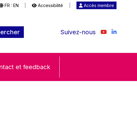
FR
EN
|
Accessibilité
|
Accès membre
|
ercher
Suivez-nous
ntact et feedback