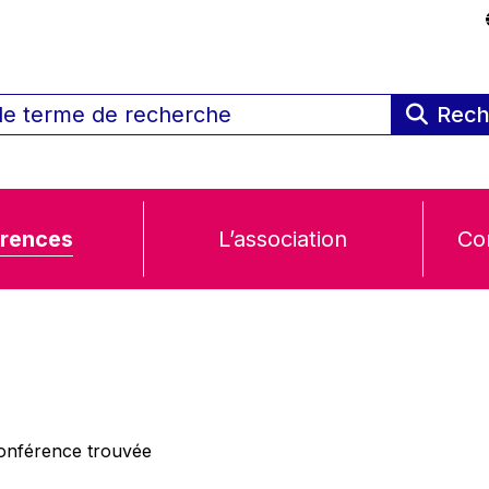
Rech
rences
L’association
Co
nférence trouvée