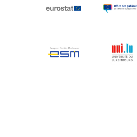
Jean-Louis Biancarelli
Jean-Louis Schiltz
Jean-Victor Louis
Jens Kreisel
Jeroen Dijsselbloem
Jochen Klucken
Johnny Åkerholm
Joschka Fischer
Juan Manuel Fabra
Vallés
Julian Priestley
Karl-Heinz Lambertz
Katharien L.C. Hunt
Kenneth Rogoff