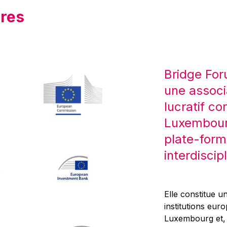
res
Bridge For
une associ
lucratif co
Luxembourg
plate-form
interdiscipl
Elle constitue un
institutions eur
Luxembourg et, d