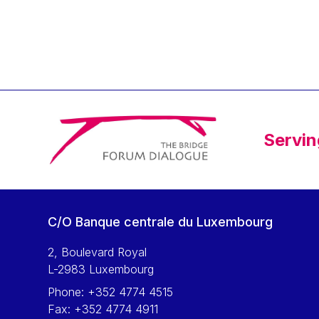
Klaus Regling
Klaus-Heiner Lehne
Koen LENAERTS
Lars Heikensten
Laura Kovesi
Luc Frieden
Servin
Lucas Papademos
Máire Geoghegan-Quinn
Manolis Mavrommatis
Marc Lemaître
C/O Banque centrale du Luxembourg
Marcel Zadi Kessy
Mario Centeno
2, Boulevard Royal
L-2983 Luxembourg
Mario Monti
Phone:
+352 4774 4515
Maroš ŠEFČOVIČ
Fax:
+352 4774 4911