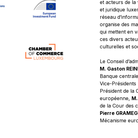
et acteurs de la
et juridique lu
réseau d’informa
organise des ma
qui mettent en 
ces divers acteur
culturelles et so
Le Conseil d’adm
M. Gaston REI
Banque central
Vice-Présidents
Président de la 
européenne,
M.
de la Cour des
Pierre GRAME
Mécanisme europ