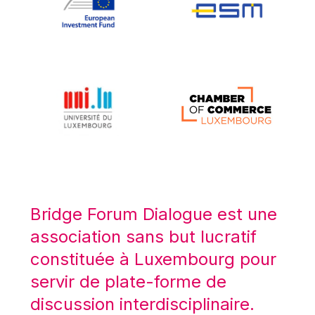
Koen LENAERTS
Lars Heikensten
Laura Kovesi
Luc Frieden
Lucas Papademos
Máire Geoghegan-Quinn
Manolis Mavrommatis
Marc Lemaître
Marcel Zadi Kessy
Mario Centeno
Bridge Forum Dialogue est une
Mario Monti
association sans but lucratif
Maroš ŠEFČOVIČ
constituée à Luxembourg pour
Martin Bailey
servir de plate-forme de
Martine Reicherts
discussion interdisciplinaire.