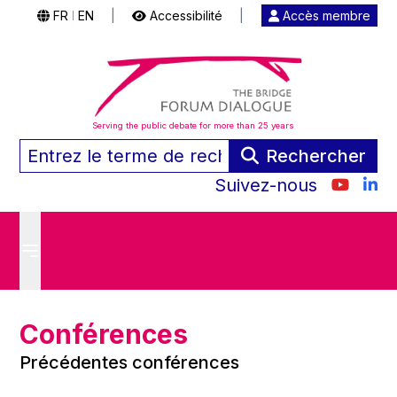
FR
EN
|
Accessibilité
|
Accès membre
|
Serving the public debate for more than 25 years
Rechercher
Suivez-nous
Conférences
Précédentes conférences