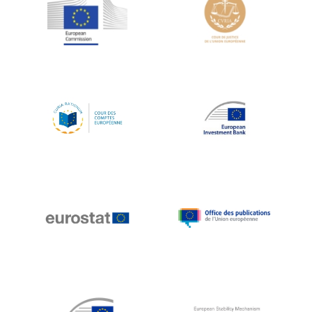
Jean-Louis Schiltz
Jean-Victor Louis
Jens Kreisel
Jeroen Dijsselbloem
Jochen Klucken
Johnny Åkerholm
Joschka Fischer
Juan Manuel Fabra Vallés
Julian Priestley
Karl-Heinz Lambertz
Katharien L.C. Hunt
Kenneth Rogoff
Klaus Regling
Klaus-Heiner Lehne