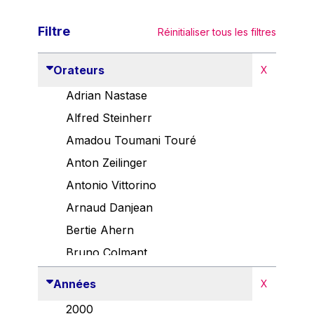
Filtre
Réinitialiser tous les filtres
Orateurs
X
Adrian Nastase
Alfred Steinherr
Amadou Toumani Touré
Anton Zeilinger
Antonio Vittorino
Arnaud Danjean
Bertie Ahern
Bruno Colmant
Carlo Thelen
Années
X
Cem Özdemir
2000