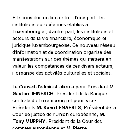
Michael Berry
Michael Palmer
Elle constitue un lien entre, d’une part, les
Michael Sohlman
institutions européennes établies à
Michel Goedert
Luxembourg et, d’autre part, les institutions et
acteurs de la vie financière, économique et
Mireille Delmas-Marty
juridique luxembourgeoise. Ce nouveau réseau
Nobuo Tanaka
d’information et de coordination organise des
Otmar Issing
manifestations sur des thèmes qui mettent en
valeur les compétences de ces divers acteurs;
Paolo Mengozzi
il organise des activités culturelles et sociales.
Paschal Donohoe
Pat Cox
Le Conseil d’administration a pour Président
M.
Gaston REINESCH
, Président de la Banque
Patrizia Nanz
centrale du Luxembourg et pour Vice-
Philippe Maystadt
Présidents
M. Koen LENAERTS
, Président de la
Pierre Gramegna
Cour de justice de l’Union européenne,
M.
Tony MURPHY
, Président de la Cour des
Richard Pelly
comptes européenne et
M. Pierre