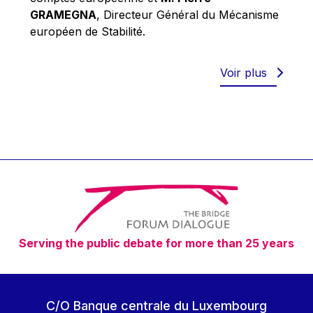
Robert Goebbels
GRAMEGNA
, Directeur Général du Mécanisme
Robert REYNDERS
européen de Stabilité.
Robert WEIDES
Rolf Tarrach
Voir plus
Štefan Füle
Thomas L. Cranfield
Tim Lankester
Timothy Radcliffe
Vaclav Klaus
Vassilios Skouris
Vítor Manuel da Silva Caldeira
Serving the public debate for more than 25 years
Viviane Reding
Walter Hagg
Walter RADERMACHER
C/O Banque centrale du Luxembourg