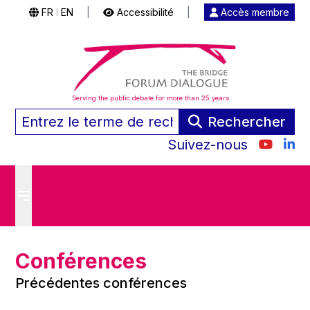
FR
EN
|
Accessibilité
|
Accès membre
|
Serving the public debate for more than 25 years
Rechercher
Suivez-nous
Conférences
Précédentes conférences