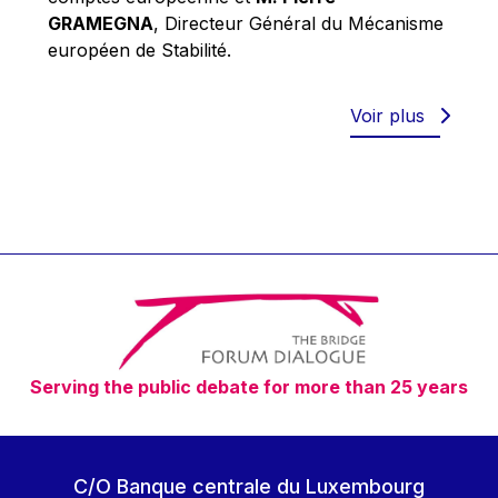
Robert Goebbels
GRAMEGNA
, Directeur Général du Mécanisme
Robert REYNDERS
européen de Stabilité.
Robert WEIDES
Rolf Tarrach
Voir plus
Štefan Füle
Thomas L. Cranfield
Tim Lankester
Timothy Radcliffe
Vaclav Klaus
Vassilios Skouris
Vítor Manuel da Silva Caldeira
Serving the public debate for more than 25 years
Viviane Reding
Walter Hagg
Walter RADERMACHER
C/O Banque centrale du Luxembourg