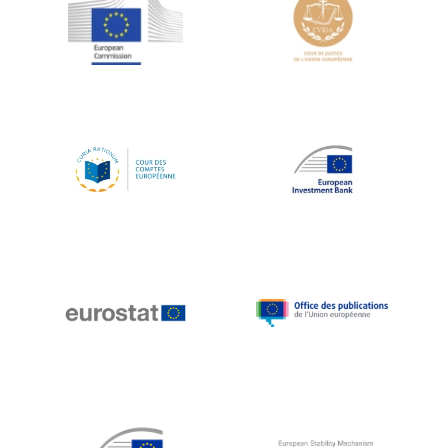
Jean-Louis Schiltz
Jean-Victor Louis
Jens Kreisel
Jeroen Dijsselbloem
Jochen Klucken
Johnny Åkerholm
Joschka Fischer
Juan Manuel Fabra Vallés
Julian Priestley
Karl-Heinz Lambertz
Katharien L.C. Hunt
Kenneth Rogoff
Klaus Regling
Klaus-Heiner Lehne