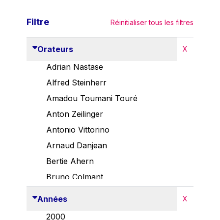
Filtre
Réinitialiser tous les filtres
Orateurs
X
Adrian Nastase
Alfred Steinherr
Amadou Toumani Touré
Anton Zeilinger
Antonio Vittorino
Arnaud Danjean
Bertie Ahern
Bruno Colmant
Carlo Thelen
Années
X
Cem Özdemir
2000