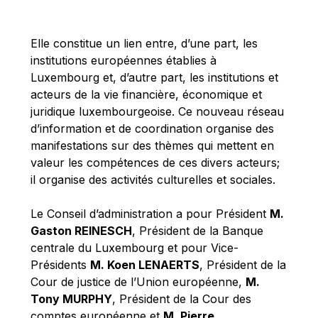
Michael Berry
Michael Palmer
Elle constitue un lien entre, d’une part, les
Michael Sohlman
institutions européennes établies à
Michel Goedert
Luxembourg et, d’autre part, les institutions et
acteurs de la vie financière, économique et
Mireille Delmas-Marty
juridique luxembourgeoise. Ce nouveau réseau
Nobuo Tanaka
d’information et de coordination organise des
Otmar Issing
manifestations sur des thèmes qui mettent en
valeur les compétences de ces divers acteurs;
Paolo Mengozzi
il organise des activités culturelles et sociales.
Paschal Donohoe
Pat Cox
Le Conseil d’administration a pour Président
M.
Gaston REINESCH
, Président de la Banque
Patrizia Nanz
centrale du Luxembourg et pour Vice-
Philippe Maystadt
Présidents
M. Koen LENAERTS
, Président de la
Pierre Gramegna
Cour de justice de l’Union européenne,
M.
Tony MURPHY
, Président de la Cour des
Richard Pelly
comptes européenne et
M. Pierre