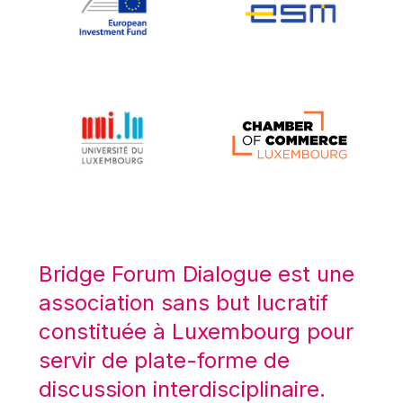
Koen LENAERTS
Lars Heikensten
Laura Kovesi
Luc Frieden
Lucas Papademos
Máire Geoghegan-Quinn
Manolis Mavrommatis
Marc Lemaître
Marcel Zadi Kessy
Mario Centeno
Bridge Forum Dialogue est une
Mario Monti
association sans but lucratif
Maroš ŠEFČOVIČ
constituée à Luxembourg pour
Martin Bailey
servir de plate-forme de
Martine Reicherts
discussion interdisciplinaire.