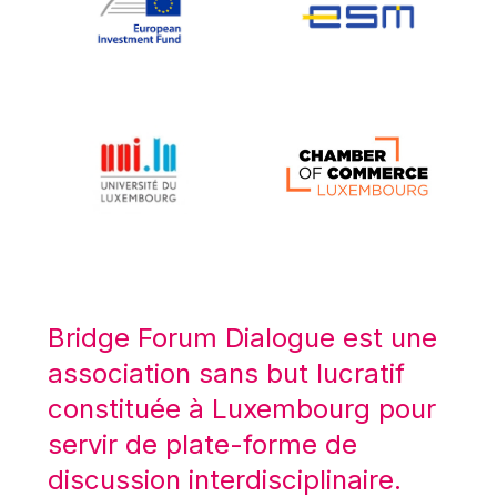
Koen LENAERTS
Lars Heikensten
Laura Kovesi
Luc Frieden
Lucas Papademos
Máire Geoghegan-Quinn
Manolis Mavrommatis
Marc Lemaître
Marcel Zadi Kessy
Mario Centeno
Bridge Forum Dialogue est une
Mario Monti
association sans but lucratif
Maroš ŠEFČOVIČ
constituée à Luxembourg pour
Martin Bailey
servir de plate-forme de
Martine Reicherts
discussion interdisciplinaire.