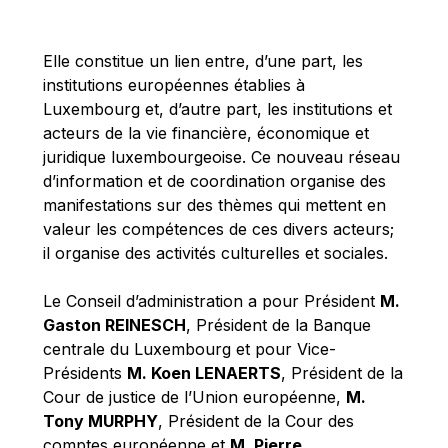
Michael Berry
Michael Palmer
Elle constitue un lien entre, d’une part, les
Michael Sohlman
institutions européennes établies à
Michel Goedert
Luxembourg et, d’autre part, les institutions et
acteurs de la vie financière, économique et
Mireille Delmas-Marty
juridique luxembourgeoise. Ce nouveau réseau
Nobuo Tanaka
d’information et de coordination organise des
Otmar Issing
manifestations sur des thèmes qui mettent en
valeur les compétences de ces divers acteurs;
Paolo Mengozzi
il organise des activités culturelles et sociales.
Paschal Donohoe
Pat Cox
Le Conseil d’administration a pour Président
M.
Gaston REINESCH
, Président de la Banque
Patrizia Nanz
centrale du Luxembourg et pour Vice-
Philippe Maystadt
Présidents
M. Koen LENAERTS
, Président de la
Pierre Gramegna
Cour de justice de l’Union européenne,
M.
Tony MURPHY
, Président de la Cour des
Richard Pelly
comptes européenne et
M. Pierre