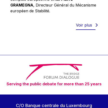
Robert Goebbels
GRAMEGNA
, Directeur Général du Mécanisme
Robert REYNDERS
européen de Stabilité.
Robert WEIDES
Rolf Tarrach
Voir plus
Štefan Füle
Thomas L. Cranfield
Tim Lankester
Timothy Radcliffe
Vaclav Klaus
Vassilios Skouris
Vítor Manuel da Silva Caldeira
Serving the public debate for more than 25 years
Viviane Reding
Walter Hagg
Walter RADERMACHER
C/O Banque centrale du Luxembourg