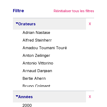
Filtre
Réinitialiser tous les filtres
Orateurs
X
Adrian Nastase
Alfred Steinherr
Amadou Toumani Touré
Anton Zeilinger
Antonio Vittorino
Arnaud Danjean
Bertie Ahern
Bruno Colmant
Carlo Thelen
Années
X
Cem Özdemir
2000