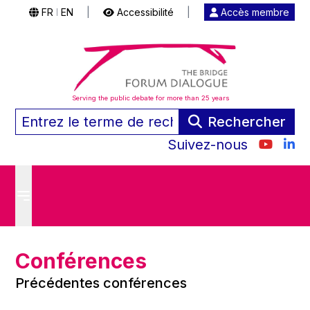
FR
EN
|
Accessibilité
|
Accès membre
|
Serving the public debate for more than 25 years
Rechercher
Suivez-nous
Conférences
Précédentes conférences