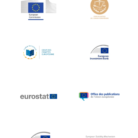
Jean-Louis Schiltz
Jean-Victor Louis
Jens Kreisel
Jeroen Dijsselbloem
Jochen Klucken
Johnny Åkerholm
Joschka Fischer
Juan Manuel Fabra Vallés
Julian Priestley
Karl-Heinz Lambertz
Katharien L.C. Hunt
Kenneth Rogoff
Klaus Regling
Klaus-Heiner Lehne