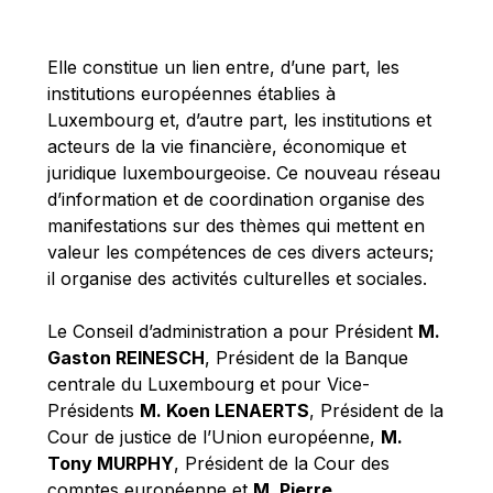
Michael Berry
Michael Palmer
Elle constitue un lien entre, d’une part, les
Michael Sohlman
institutions européennes établies à
Michel Goedert
Luxembourg et, d’autre part, les institutions et
acteurs de la vie financière, économique et
Mireille Delmas-Marty
juridique luxembourgeoise. Ce nouveau réseau
Nobuo Tanaka
d’information et de coordination organise des
Otmar Issing
manifestations sur des thèmes qui mettent en
valeur les compétences de ces divers acteurs;
Paolo Mengozzi
il organise des activités culturelles et sociales.
Paschal Donohoe
Pat Cox
Le Conseil d’administration a pour Président
M.
Gaston REINESCH
, Président de la Banque
Patrizia Nanz
centrale du Luxembourg et pour Vice-
Philippe Maystadt
Présidents
M. Koen LENAERTS
, Président de la
Pierre Gramegna
Cour de justice de l’Union européenne,
M.
Tony MURPHY
, Président de la Cour des
Richard Pelly
comptes européenne et
M. Pierre