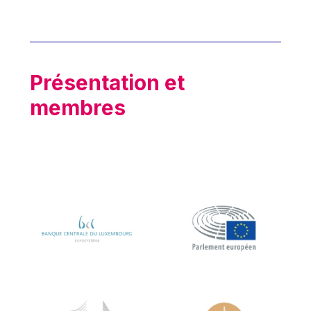
Hans Joachim Schellnhuber
2015
Hans-Gert Poettering
2016
Hans-Gert Pöttering
2017
Ioan Mircea Paşcu
Présentation et
2018
Jacques Barrot
membres
2019
Jacques Diouf
2020
Ján Figel
2021
Jan O. Karlsson
2022
Janez Potočnik
2023
Jean Tirole
2024
Jean-Claude Juncker
2025
Jean-Claude TRICHET
Jean-François Rischard
Jean-Louis Biancarelli