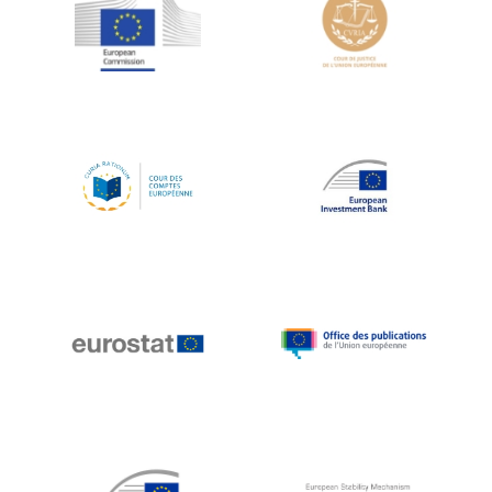
Jean-Louis Schiltz
Jean-Victor Louis
Jens Kreisel
Jeroen Dijsselbloem
Jochen Klucken
Johnny Åkerholm
Joschka Fischer
Juan Manuel Fabra Vallés
Julian Priestley
Karl-Heinz Lambertz
Katharien L.C. Hunt
Kenneth Rogoff
Klaus Regling
Klaus-Heiner Lehne