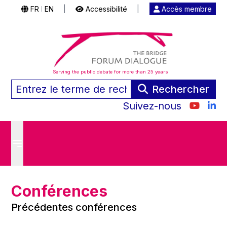
FR
EN
|
Accessibilité
|
Accès membre
|
Serving the public debate for more than 25 years
Rechercher
Suivez-nous
Conférences
Précédentes conférences