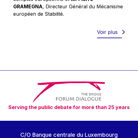
Robert Goebbels
GRAMEGNA
, Directeur Général du Mécanisme
Robert REYNDERS
européen de Stabilité.
Robert WEIDES
Rolf Tarrach
Voir plus
Štefan Füle
Thomas L. Cranfield
Tim Lankester
Timothy Radcliffe
Vaclav Klaus
Vassilios Skouris
Vítor Manuel da Silva Caldeira
Serving the public debate for more than 25 years
Viviane Reding
Walter Hagg
Walter RADERMACHER
C/O Banque centrale du Luxembourg