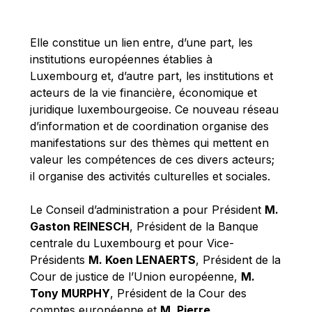
Michael Berry
Michael Palmer
Elle constitue un lien entre, d’une part, les
Michael Sohlman
institutions européennes établies à
Michel Goedert
Luxembourg et, d’autre part, les institutions et
acteurs de la vie financière, économique et
Mireille Delmas-Marty
juridique luxembourgeoise. Ce nouveau réseau
Nobuo Tanaka
d’information et de coordination organise des
Otmar Issing
manifestations sur des thèmes qui mettent en
valeur les compétences de ces divers acteurs;
Paolo Mengozzi
il organise des activités culturelles et sociales.
Paschal Donohoe
Pat Cox
Le Conseil d’administration a pour Président
M.
Gaston REINESCH
, Président de la Banque
Patrizia Nanz
centrale du Luxembourg et pour Vice-
Philippe Maystadt
Présidents
M. Koen LENAERTS
, Président de la
Pierre Gramegna
Cour de justice de l’Union européenne,
M.
Tony MURPHY
, Président de la Cour des
Richard Pelly
comptes européenne et
M. Pierre