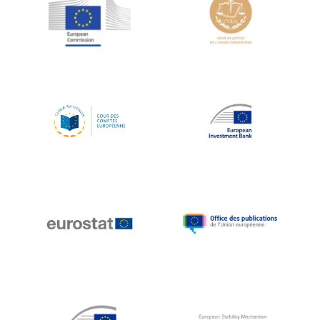
Jean-Louis Schiltz
Jean-Victor Louis
Jens Kreisel
Jeroen Dijsselbloem
Jochen Klucken
Johnny Åkerholm
Joschka Fischer
Juan Manuel Fabra Vallés
Julian Priestley
Karl-Heinz Lambertz
Katharien L.C. Hunt
Kenneth Rogoff
Klaus Regling
Klaus-Heiner Lehne