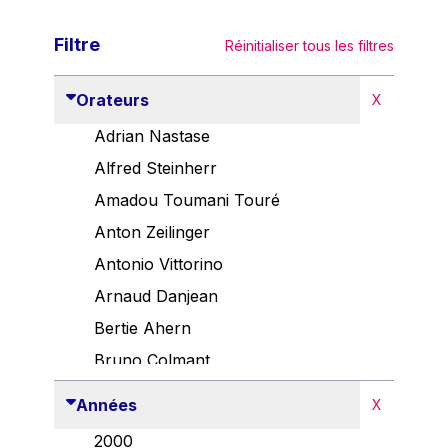
Filtre
Réinitialiser tous les filtres
Orateurs
X
Adrian Nastase
Alfred Steinherr
Amadou Toumani Touré
Anton Zeilinger
Antonio Vittorino
Arnaud Danjean
Bertie Ahern
Bruno Colmant
Carlo Thelen
Années
X
Cem Özdemir
2000