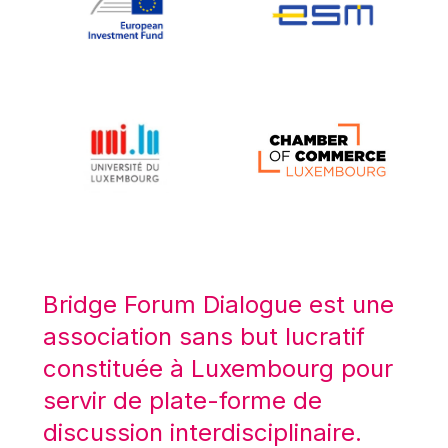
Koen LENAERTS
Lars Heikensten
Laura Kovesi
Luc Frieden
Lucas Papademos
Máire Geoghegan-Quinn
Manolis Mavrommatis
Marc Lemaître
Marcel Zadi Kessy
Mario Centeno
Bridge Forum Dialogue est une
Mario Monti
association sans but lucratif
Maroš ŠEFČOVIČ
constituée à Luxembourg pour
Martin Bailey
servir de plate-forme de
Martine Reicherts
discussion interdisciplinaire.