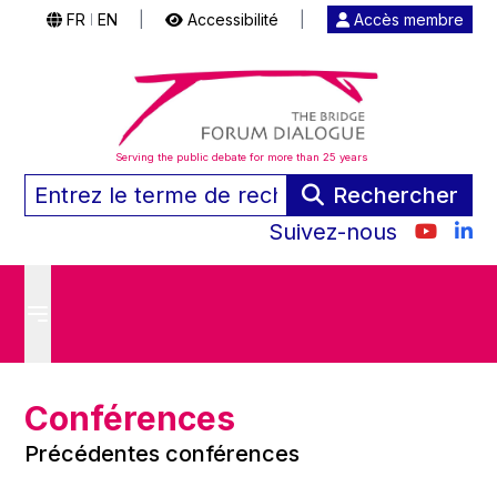
FR
EN
|
Accessibilité
|
Accès membre
|
Serving the public debate for more than 25 years
Rechercher
Suivez-nous
Conférences
Précédentes conférences