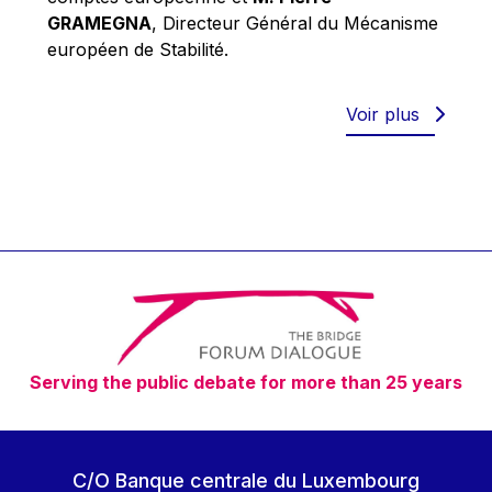
Robert Goebbels
GRAMEGNA
, Directeur Général du Mécanisme
Robert REYNDERS
européen de Stabilité.
Robert WEIDES
Rolf Tarrach
Voir plus
Štefan Füle
Thomas L. Cranfield
Tim Lankester
Timothy Radcliffe
Vaclav Klaus
Vassilios Skouris
Vítor Manuel da Silva Caldeira
Serving the public debate for more than 25 years
Viviane Reding
Walter Hagg
Walter RADERMACHER
C/O Banque centrale du Luxembourg