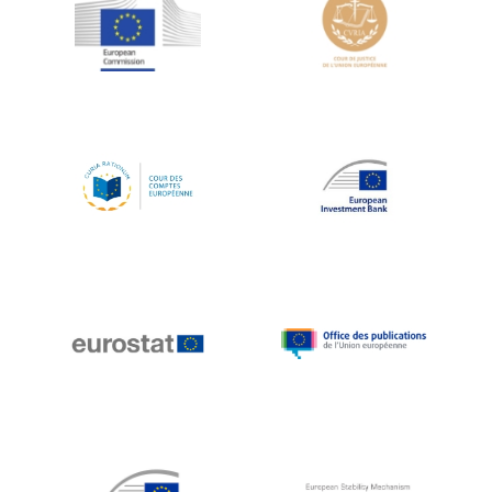
Jean-Louis Schiltz
Jean-Victor Louis
Jens Kreisel
Jeroen Dijsselbloem
Jochen Klucken
Johnny Åkerholm
Joschka Fischer
Juan Manuel Fabra Vallés
Julian Priestley
Karl-Heinz Lambertz
Katharien L.C. Hunt
Kenneth Rogoff
Klaus Regling
Klaus-Heiner Lehne