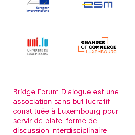
Koen LENAERTS
Lars Heikensten
Laura Kovesi
Luc Frieden
Lucas Papademos
Máire Geoghegan-Quinn
Manolis Mavrommatis
Marc Lemaître
Marcel Zadi Kessy
Mario Centeno
Bridge Forum Dialogue est une
Mario Monti
association sans but lucratif
Maroš ŠEFČOVIČ
constituée à Luxembourg pour
Martin Bailey
servir de plate-forme de
Martine Reicherts
discussion interdisciplinaire.