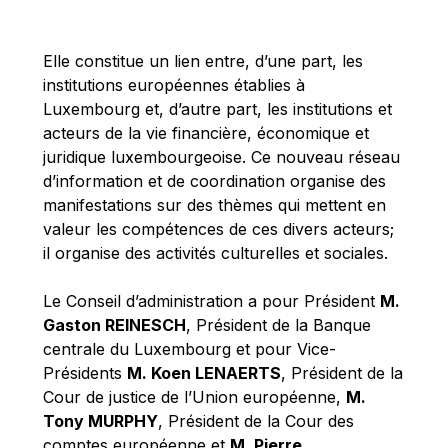
Michael Berry
Michael Palmer
Elle constitue un lien entre, d’une part, les
Michael Sohlman
institutions européennes établies à
Michel Goedert
Luxembourg et, d’autre part, les institutions et
acteurs de la vie financière, économique et
Mireille Delmas-Marty
juridique luxembourgeoise. Ce nouveau réseau
Nobuo Tanaka
d’information et de coordination organise des
Otmar Issing
manifestations sur des thèmes qui mettent en
valeur les compétences de ces divers acteurs;
Paolo Mengozzi
il organise des activités culturelles et sociales.
Paschal Donohoe
Pat Cox
Le Conseil d’administration a pour Président
M.
Gaston REINESCH
, Président de la Banque
Patrizia Nanz
centrale du Luxembourg et pour Vice-
Philippe Maystadt
Présidents
M. Koen LENAERTS
, Président de la
Pierre Gramegna
Cour de justice de l’Union européenne,
M.
Tony MURPHY
, Président de la Cour des
Richard Pelly
comptes européenne et
M. Pierre