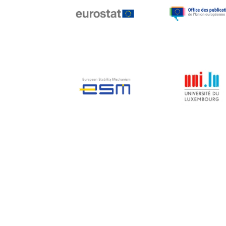
Jean-Louis Biancarelli
Jean-Louis Schiltz
Jean-Victor Louis
Jens Kreisel
Jeroen Dijsselbloem
Jochen Klucken
Johnny Åkerholm
Joschka Fischer
Juan Manuel Fabra
Vallés
Julian Priestley
Karl-Heinz Lambertz
Katharien L.C. Hunt
Kenneth Rogoff