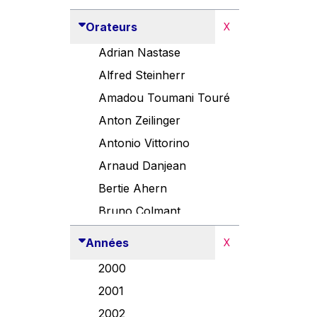
Orateurs
X
Adrian Nastase
Alfred Steinherr
Amadou Toumani Touré
Anton Zeilinger
Antonio Vittorino
Arnaud Danjean
Bertie Ahern
Bruno Colmant
Carlo Thelen
Années
X
Cem Özdemir
2000
Danny Alexander
2001
Désirée Van Boxtel
2002