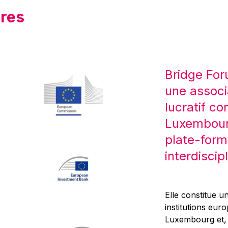
res
Bridge For
une associ
lucratif co
Luxembourg
plate-form
interdiscipl
Elle constitue un
institutions eur
Luxembourg et, d