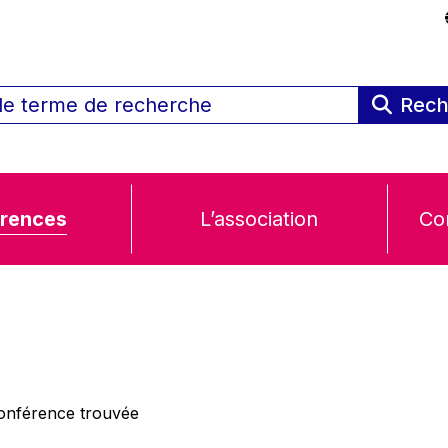
Rech
rences
L’association
Co
nférence trouvée