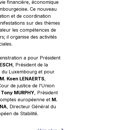
 vie financière, économique
xembourgeoise. Ce nouveau
tion et de coordination
nifestations sur des thèmes
valeur les compétences de
s; il organise des activités
ciales.
inistration a pour Président
NESCH
, Président de la
e du Luxembourg et pour
M. Koen LENAERTS
,
Cour de justice de l’Union
 Tony MURPHY
, Président
 comptes européenne et
M.
GNA
, Directeur Général du
éen de Stabilité.