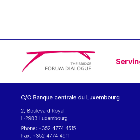
Klaus Regling
Klaus-Heiner Lehne
Koen LENAERTS
Lars Heikensten
Laura Kovesi
Luc Frieden
Servin
Lucas Papademos
Máire Geoghegan-Quinn
Manolis Mavrommatis
Marc Lemaître
C/O Banque centrale du Luxembourg
Marcel Zadi Kessy
Mario Centeno
2, Boulevard Royal
L-2983 Luxembourg
Mario Monti
Phone:
+352 4774 4515
Maroš ŠEFČOVIČ
Fax:
+352 4774 4911