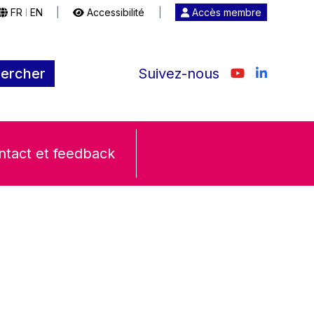
FR
EN
|
Accessibilité
|
Accès membre
|
ercher
Suivez-nous
ntact et feedback