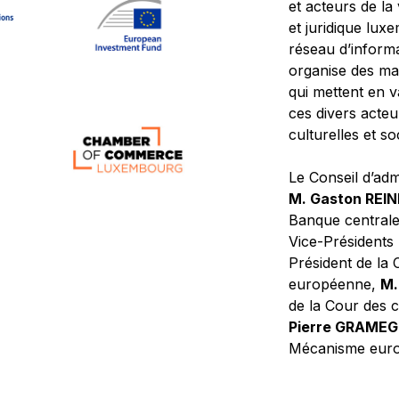
et acteurs de la
et juridique lu
réseau d’informa
organise des ma
qui mettent en 
ces divers acteur
culturelles et so
Le Conseil d’adm
M. Gaston REI
Banque central
Vice-Présidents
Président de la 
européenne,
M.
de la Cour des
Pierre GRAME
Mécanisme europ