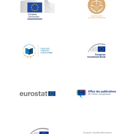
Jean-Louis Schiltz
Jean-Victor Louis
Jens Kreisel
Jeroen Dijsselbloem
Jochen Klucken
Johnny Åkerholm
Joschka Fischer
Juan Manuel Fabra Vallés
Julian Priestley
Karl-Heinz Lambertz
Katharien L.C. Hunt
Kenneth Rogoff
Klaus Regling
Klaus-Heiner Lehne