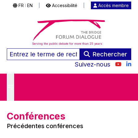
FR
EN
|
Accessibilité
|
Accès membre
|
Serving the public debate for more than 25 years
Rechercher
Suivez-nous
Conférences
Précédentes conférences