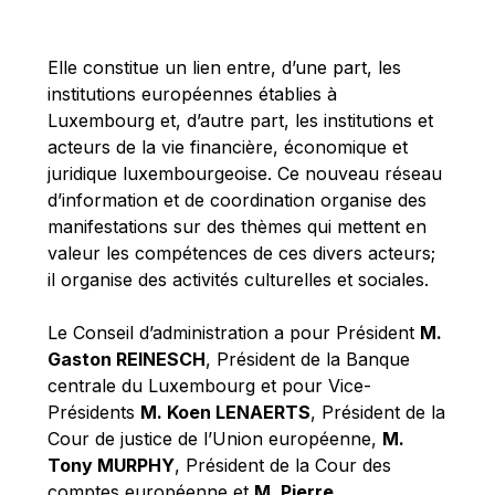
Michael Berry
Michael Palmer
Elle constitue un lien entre, d’une part, les
Michael Sohlman
institutions européennes établies à
Michel Goedert
Luxembourg et, d’autre part, les institutions et
acteurs de la vie financière, économique et
Mireille Delmas-Marty
juridique luxembourgeoise. Ce nouveau réseau
Nobuo Tanaka
d’information et de coordination organise des
Otmar Issing
manifestations sur des thèmes qui mettent en
valeur les compétences de ces divers acteurs;
Paolo Mengozzi
il organise des activités culturelles et sociales.
Paschal Donohoe
Pat Cox
Le Conseil d’administration a pour Président
M.
Gaston REINESCH
, Président de la Banque
Patrizia Nanz
centrale du Luxembourg et pour Vice-
Philippe Maystadt
Présidents
M. Koen LENAERTS
, Président de la
Pierre Gramegna
Cour de justice de l’Union européenne,
M.
Tony MURPHY
, Président de la Cour des
Richard Pelly
comptes européenne et
M. Pierre