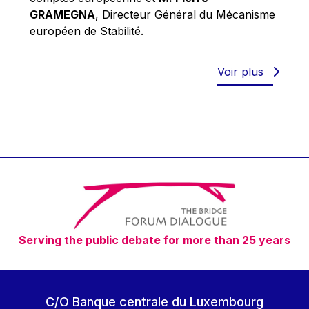
Robert Goebbels
GRAMEGNA
, Directeur Général du Mécanisme
Robert REYNDERS
européen de Stabilité.
Robert WEIDES
Rolf Tarrach
Voir plus
Štefan Füle
Thomas L. Cranfield
Tim Lankester
Timothy Radcliffe
Vaclav Klaus
Vassilios Skouris
Vítor Manuel da Silva Caldeira
Serving the public debate for more than 25 years
Viviane Reding
Walter Hagg
Walter RADERMACHER
C/O Banque centrale du Luxembourg