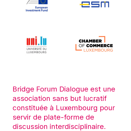
Koen LENAERTS
Lars Heikensten
Laura Kovesi
Luc Frieden
Lucas Papademos
Máire Geoghegan-Quinn
Manolis Mavrommatis
Marc Lemaître
Marcel Zadi Kessy
Mario Centeno
Bridge Forum Dialogue est une
Mario Monti
association sans but lucratif
Maroš ŠEFČOVIČ
constituée à Luxembourg pour
Martin Bailey
servir de plate-forme de
Martine Reicherts
discussion interdisciplinaire.