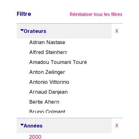
Filtre
Réinitialiser tous les filtres
Orateurs
X
Adrian Nastase
Alfred Steinherr
Amadou Toumani Touré
Anton Zeilinger
Antonio Vittorino
Arnaud Danjean
Bertie Ahern
Bruno Colmant
Carlo Thelen
Années
X
Cem Özdemir
2000