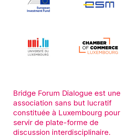
Koen LENAERTS
Lars Heikensten
Laura Kovesi
Luc Frieden
Lucas Papademos
Máire Geoghegan-Quinn
Manolis Mavrommatis
Marc Lemaître
Marcel Zadi Kessy
Mario Centeno
Bridge Forum Dialogue est une
Mario Monti
association sans but lucratif
Maroš ŠEFČOVIČ
constituée à Luxembourg pour
Martin Bailey
servir de plate-forme de
Martine Reicherts
discussion interdisciplinaire.