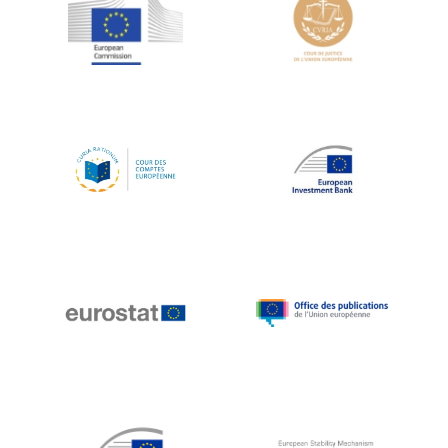
Jean-Louis Schiltz
Jean-Victor Louis
Jens Kreisel
Jeroen Dijsselbloem
Jochen Klucken
Johnny Åkerholm
Joschka Fischer
Juan Manuel Fabra Vallés
Julian Priestley
Karl-Heinz Lambertz
Katharien L.C. Hunt
Kenneth Rogoff
Klaus Regling
Klaus-Heiner Lehne