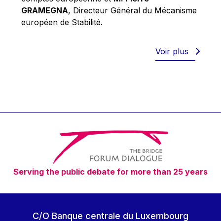
Robert Goebbels
GRAMEGNA
, Directeur Général du Mécanisme
Robert REYNDERS
européen de Stabilité.
Robert WEIDES
Rolf Tarrach
Voir plus
Štefan Füle
Thomas L. Cranfield
Tim Lankester
Timothy Radcliffe
Vaclav Klaus
Vassilios Skouris
Vítor Manuel da Silva Caldeira
Serving the public debate for more than 25 years
Viviane Reding
Walter Hagg
Walter RADERMACHER
C/O Banque centrale du Luxembourg