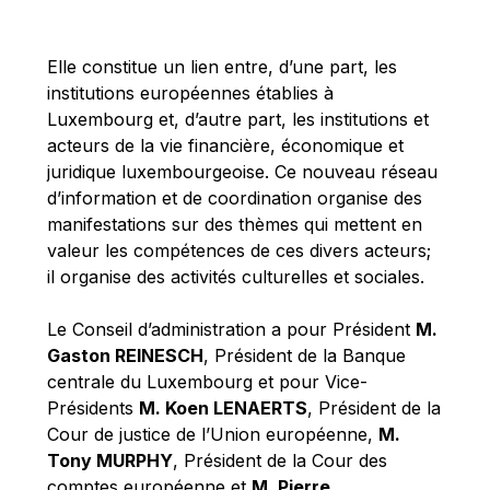
Michael Berry
Michael Palmer
Elle constitue un lien entre, d’une part, les
Michael Sohlman
institutions européennes établies à
Michel Goedert
Luxembourg et, d’autre part, les institutions et
acteurs de la vie financière, économique et
Mireille Delmas-Marty
juridique luxembourgeoise. Ce nouveau réseau
Nobuo Tanaka
d’information et de coordination organise des
Otmar Issing
manifestations sur des thèmes qui mettent en
valeur les compétences de ces divers acteurs;
Paolo Mengozzi
il organise des activités culturelles et sociales.
Paschal Donohoe
Pat Cox
Le Conseil d’administration a pour Président
M.
Gaston REINESCH
, Président de la Banque
Patrizia Nanz
centrale du Luxembourg et pour Vice-
Philippe Maystadt
Présidents
M. Koen LENAERTS
, Président de la
Pierre Gramegna
Cour de justice de l’Union européenne,
M.
Tony MURPHY
, Président de la Cour des
Richard Pelly
comptes européenne et
M. Pierre