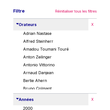
Filtre
Réinitialiser tous les filtres
Orateurs
X
Adrian Nastase
Alfred Steinherr
Amadou Toumani Touré
Anton Zeilinger
Antonio Vittorino
Arnaud Danjean
Bertie Ahern
Bruno Colmant
Carlo Thelen
Années
X
Cem Özdemir
2000