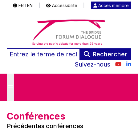
FR
EN
|
Accessibilité
|
Accès membre
|
Serving the public debate for more than 25 years
Rechercher
Suivez-nous
Conférences
Précédentes conférences