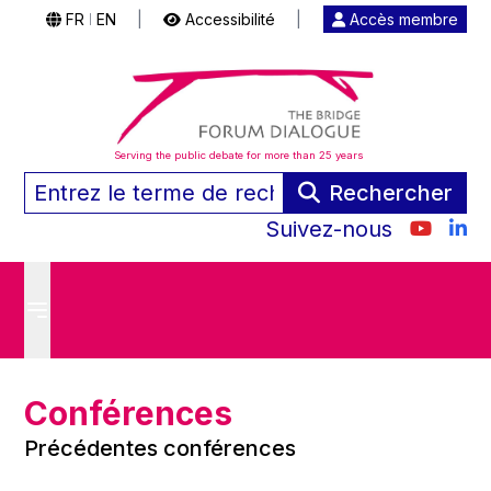
FR
EN
|
Accessibilité
|
Accès membre
|
Serving the public debate for more than 25 years
Rechercher
Suivez-nous
Conférences
Précédentes conférences