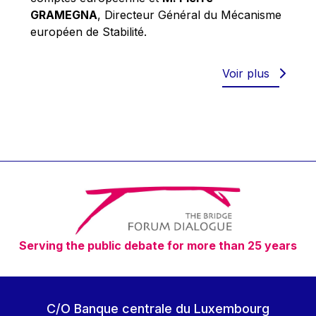
Robert Goebbels
GRAMEGNA
, Directeur Général du Mécanisme
Robert REYNDERS
européen de Stabilité.
Robert WEIDES
Rolf Tarrach
Voir plus
Štefan Füle
Thomas L. Cranfield
Tim Lankester
Timothy Radcliffe
Vaclav Klaus
Vassilios Skouris
Vítor Manuel da Silva Caldeira
Serving the public debate for more than 25 years
Viviane Reding
Walter Hagg
Walter RADERMACHER
C/O Banque centrale du Luxembourg