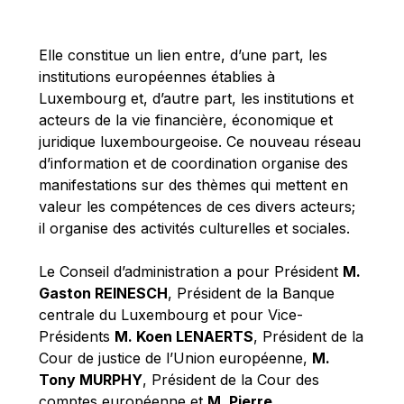
Michael Berry
Michael Palmer
Elle constitue un lien entre, d’une part, les
Michael Sohlman
institutions européennes établies à
Michel Goedert
Luxembourg et, d’autre part, les institutions et
acteurs de la vie financière, économique et
Mireille Delmas-Marty
juridique luxembourgeoise. Ce nouveau réseau
Nobuo Tanaka
d’information et de coordination organise des
Otmar Issing
manifestations sur des thèmes qui mettent en
valeur les compétences de ces divers acteurs;
Paolo Mengozzi
il organise des activités culturelles et sociales.
Paschal Donohoe
Pat Cox
Le Conseil d’administration a pour Président
M.
Gaston REINESCH
, Président de la Banque
Patrizia Nanz
centrale du Luxembourg et pour Vice-
Philippe Maystadt
Présidents
M. Koen LENAERTS
, Président de la
Pierre Gramegna
Cour de justice de l’Union européenne,
M.
Tony MURPHY
, Président de la Cour des
Richard Pelly
comptes européenne et
M. Pierre