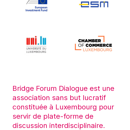
Koen LENAERTS
Lars Heikensten
Laura Kovesi
Luc Frieden
Lucas Papademos
Máire Geoghegan-Quinn
Manolis Mavrommatis
Marc Lemaître
Marcel Zadi Kessy
Mario Centeno
Bridge Forum Dialogue est une
Mario Monti
association sans but lucratif
Maroš ŠEFČOVIČ
constituée à Luxembourg pour
Martin Bailey
servir de plate-forme de
Martine Reicherts
discussion interdisciplinaire.