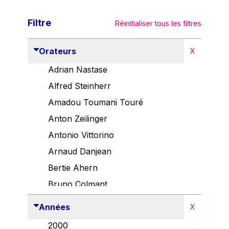
Filtre
Réinitialiser tous les filtres
Orateurs
X
Adrian Nastase
Alfred Steinherr
Amadou Toumani Touré
Anton Zeilinger
Antonio Vittorino
Arnaud Danjean
Bertie Ahern
Bruno Colmant
Carlo Thelen
Années
X
Cem Özdemir
2000