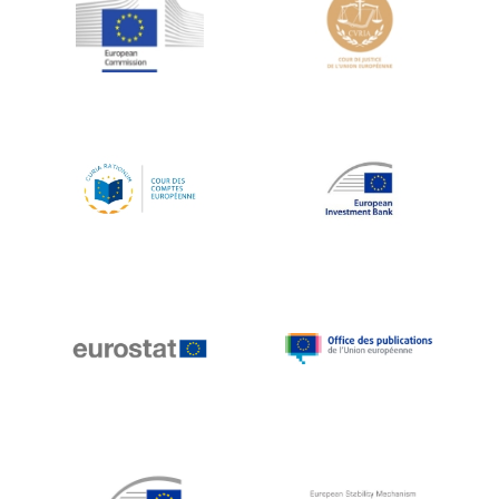
Jean-Louis Schiltz
Jean-Victor Louis
Jens Kreisel
Jeroen Dijsselbloem
Jochen Klucken
Johnny Åkerholm
Joschka Fischer
Juan Manuel Fabra Vallés
Julian Priestley
Karl-Heinz Lambertz
Katharien L.C. Hunt
Kenneth Rogoff
Klaus Regling
Klaus-Heiner Lehne