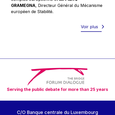
Robert Goebbels
GRAMEGNA
, Directeur Général du Mécanisme
Robert REYNDERS
européen de Stabilité.
Robert WEIDES
Rolf Tarrach
Voir plus
Štefan Füle
Thomas L. Cranfield
Tim Lankester
Timothy Radcliffe
Vaclav Klaus
Vassilios Skouris
Vítor Manuel da Silva Caldeira
Serving the public debate for more than 25 years
Viviane Reding
Walter Hagg
Walter RADERMACHER
C/O Banque centrale du Luxembourg