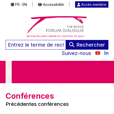
FR
EN
|
Accessibilité
|
Accès membre
|
Serving the public debate for more than 25 years
Rechercher
Suivez-nous
Conférences
Précédentes conférences