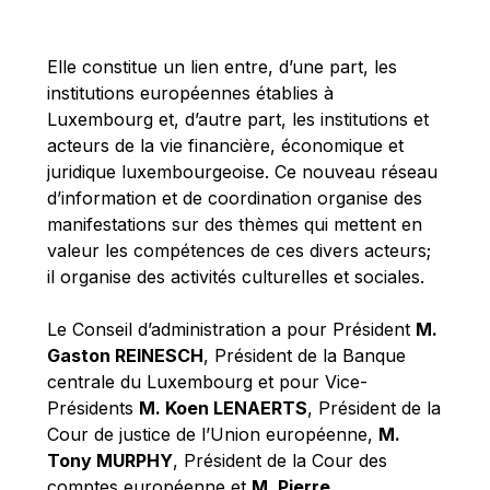
Michael Berry
Michael Palmer
Elle constitue un lien entre, d’une part, les
Michael Sohlman
institutions européennes établies à
Michel Goedert
Luxembourg et, d’autre part, les institutions et
acteurs de la vie financière, économique et
Mireille Delmas-Marty
juridique luxembourgeoise. Ce nouveau réseau
Nobuo Tanaka
d’information et de coordination organise des
Otmar Issing
manifestations sur des thèmes qui mettent en
valeur les compétences de ces divers acteurs;
Paolo Mengozzi
il organise des activités culturelles et sociales.
Paschal Donohoe
Pat Cox
Le Conseil d’administration a pour Président
M.
Gaston REINESCH
, Président de la Banque
Patrizia Nanz
centrale du Luxembourg et pour Vice-
Philippe Maystadt
Présidents
M. Koen LENAERTS
, Président de la
Pierre Gramegna
Cour de justice de l’Union européenne,
M.
Tony MURPHY
, Président de la Cour des
Richard Pelly
comptes européenne et
M. Pierre