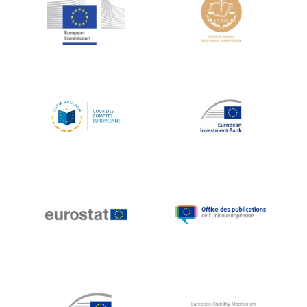
Jean-Louis Schiltz
Jean-Victor Louis
Jens Kreisel
Jeroen Dijsselbloem
Jochen Klucken
Johnny Åkerholm
Joschka Fischer
Juan Manuel Fabra Vallés
Julian Priestley
Karl-Heinz Lambertz
Katharien L.C. Hunt
Kenneth Rogoff
Klaus Regling
Klaus-Heiner Lehne