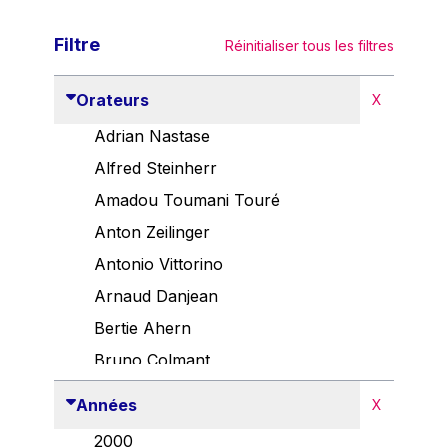
Filtre
Réinitialiser tous les filtres
Orateurs
X
Adrian Nastase
Alfred Steinherr
Amadou Toumani Touré
Anton Zeilinger
Antonio Vittorino
Arnaud Danjean
Bertie Ahern
Bruno Colmant
Carlo Thelen
Années
X
Cem Özdemir
2000