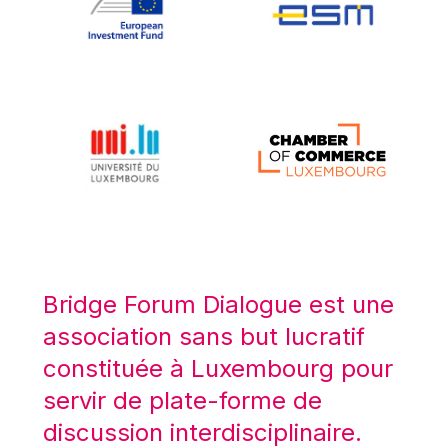
Koen LENAERTS
Lars Heikensten
Laura Kovesi
Luc Frieden
Lucas Papademos
Máire Geoghegan-Quinn
Manolis Mavrommatis
Marc Lemaître
Marcel Zadi Kessy
Mario Centeno
Bridge Forum Dialogue est une
Mario Monti
association sans but lucratif
Maroš ŠEFČOVIČ
constituée à Luxembourg pour
Martin Bailey
servir de plate-forme de
Martine Reicherts
discussion interdisciplinaire.