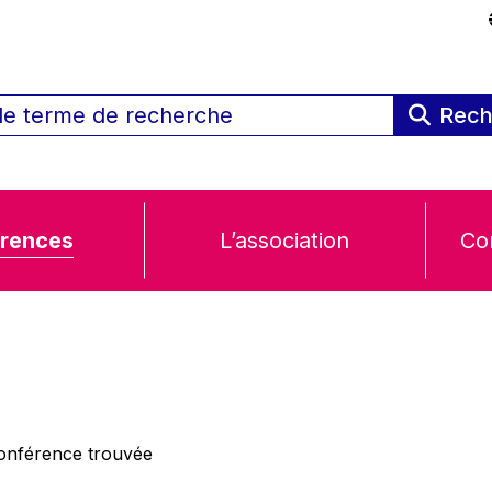
Rech
rences
L’association
Co
nférence trouvée