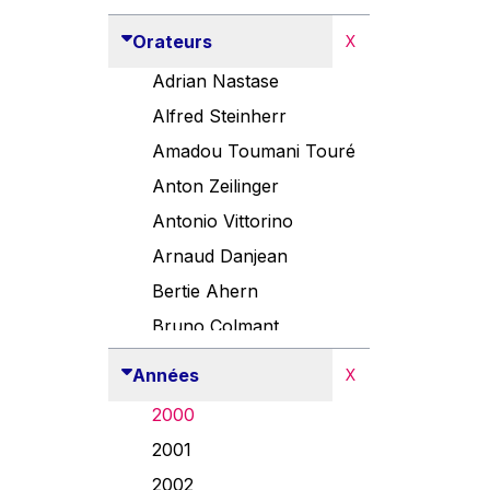
Orateurs
X
Adrian Nastase
Alfred Steinherr
Amadou Toumani Touré
Anton Zeilinger
Antonio Vittorino
Arnaud Danjean
Bertie Ahern
Bruno Colmant
Carlo Thelen
Années
X
Cem Özdemir
2000
Danny Alexander
2001
Désirée Van Boxtel
2002