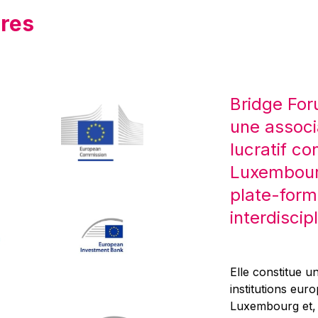
res
Bridge For
une associ
lucratif co
Luxembourg
plate-form
interdiscipl
Elle constitue un
institutions eur
Luxembourg et, d