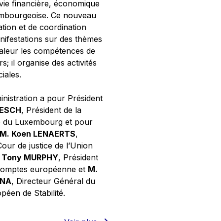
 vie financière, économique
xembourgeoise. Ce nouveau
tion et de coordination
nifestations sur des thèmes
valeur les compétences de
s; il organise des activités
ciales.
inistration a pour Président
NESCH
, Président de la
e du Luxembourg et pour
M. Koen LENAERTS
,
Cour de justice de l’Union
 Tony MURPHY
, Président
 comptes européenne et
M.
GNA
, Directeur Général du
éen de Stabilité.