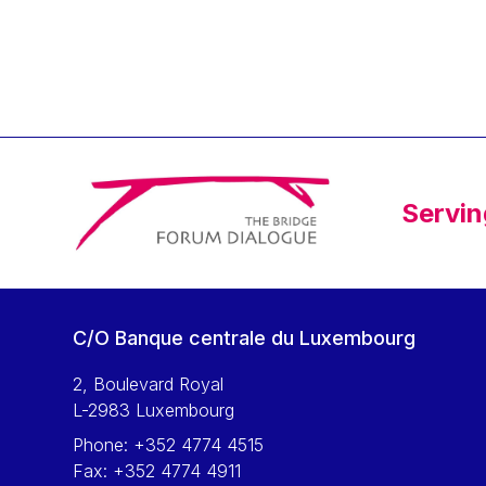
Klaus Regling
Klaus-Heiner Lehne
Koen LENAERTS
Lars Heikensten
Laura Kovesi
Luc Frieden
Servin
Lucas Papademos
Máire Geoghegan-Quinn
Manolis Mavrommatis
Marc Lemaître
C/O Banque centrale du Luxembourg
Marcel Zadi Kessy
Mario Centeno
2, Boulevard Royal
L-2983 Luxembourg
Mario Monti
Phone:
+352 4774 4515
Maroš ŠEFČOVIČ
Fax:
+352 4774 4911