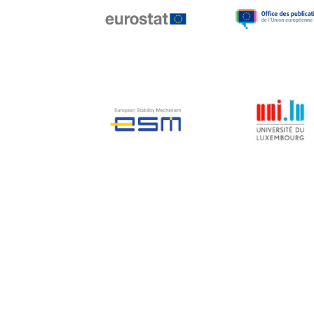
Jean-Louis Biancarelli
Jean-Louis Schiltz
Jean-Victor Louis
Jens Kreisel
Jeroen Dijsselbloem
Jochen Klucken
Johnny Åkerholm
Joschka Fischer
Juan Manuel Fabra
Vallés
Julian Priestley
Karl-Heinz Lambertz
Katharien L.C. Hunt
Kenneth Rogoff