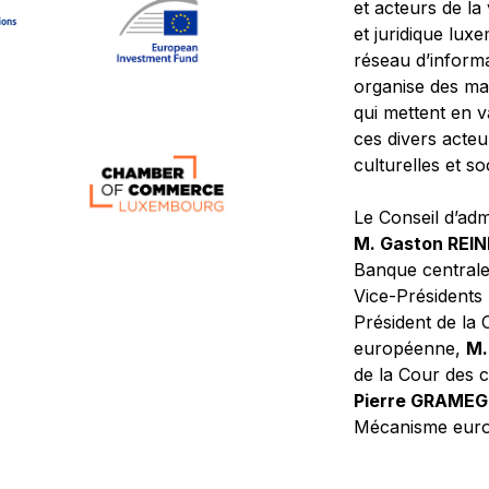
et acteurs de la
et juridique lu
réseau d’informa
organise des ma
qui mettent en 
ces divers acteur
culturelles et so
Le Conseil d’adm
M. Gaston REI
Banque central
Vice-Présidents
Président de la 
européenne,
M.
de la Cour des
Pierre GRAME
Mécanisme europ