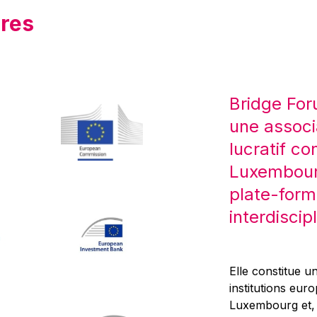
res
Bridge For
une associ
lucratif co
Luxembourg
plate-form
interdiscipl
Elle constitue un
institutions eur
Luxembourg et, d