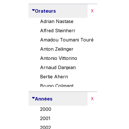
Orateurs
X
Adrian Nastase
Alfred Steinherr
Amadou Toumani Touré
Anton Zeilinger
Antonio Vittorino
Arnaud Danjean
Bertie Ahern
Bruno Colmant
Carlo Thelen
Années
X
Cem Özdemir
2000
Danny Alexander
2001
Désirée Van Boxtel
2002