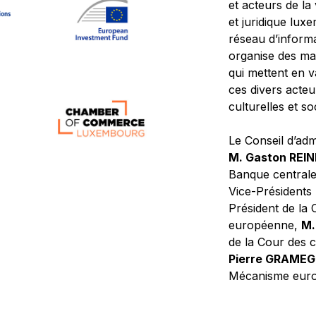
et acteurs de la
et juridique lu
réseau d’informa
organise des ma
qui mettent en 
ces divers acteur
culturelles et so
Le Conseil d’adm
M. Gaston REI
Banque central
Vice-Présidents
Président de la 
européenne,
M.
de la Cour des
Pierre GRAME
Mécanisme europ