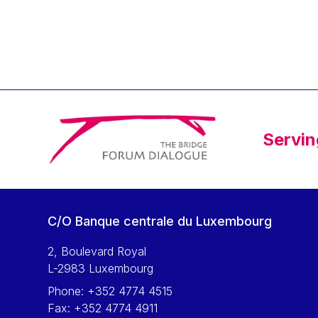
Klaus Regling
Klaus-Heiner Lehne
Koen LENAERTS
Lars Heikensten
Laura Kovesi
Luc Frieden
Servin
Lucas Papademos
Máire Geoghegan-Quinn
Manolis Mavrommatis
Marc Lemaître
C/O Banque centrale du Luxembourg
Marcel Zadi Kessy
Mario Centeno
2, Boulevard Royal
L-2983 Luxembourg
Mario Monti
Phone:
+352 4774 4515
Maroš ŠEFČOVIČ
Fax:
+352 4774 4911