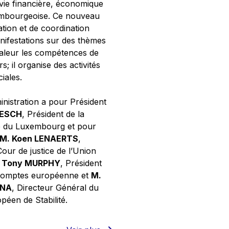
 vie financière, économique
xembourgeoise. Ce nouveau
tion et de coordination
nifestations sur des thèmes
valeur les compétences de
s; il organise des activités
ciales.
inistration a pour Président
NESCH
, Président de la
e du Luxembourg et pour
M. Koen LENAERTS
,
Cour de justice de l’Union
 Tony MURPHY
, Président
 comptes européenne et
M.
GNA
, Directeur Général du
éen de Stabilité.