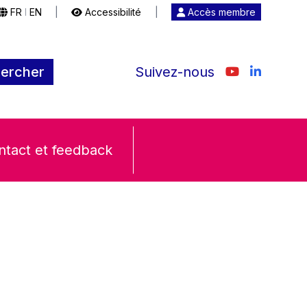
FR
EN
|
Accessibilité
|
Accès membre
|
ercher
Suivez-nous
ntact et feedback