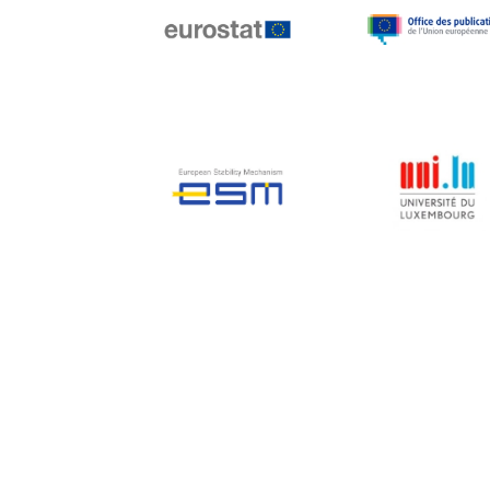
Jean-Louis Biancarelli
Jean-Louis Schiltz
Jean-Victor Louis
Jens Kreisel
Jeroen Dijsselbloem
Jochen Klucken
Johnny Åkerholm
Joschka Fischer
Juan Manuel Fabra
Vallés
Julian Priestley
Karl-Heinz Lambertz
Katharien L.C. Hunt
Kenneth Rogoff