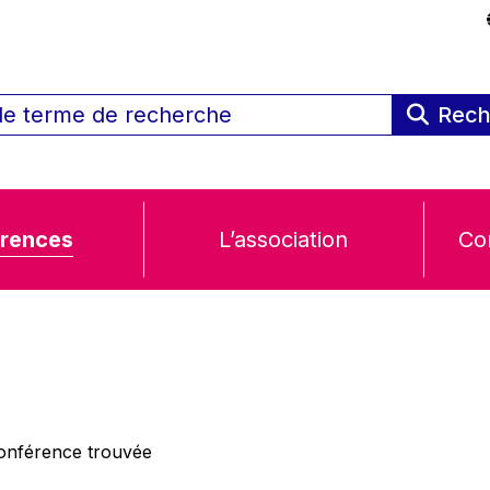
Rech
rences
L’association
Co
nférence trouvée