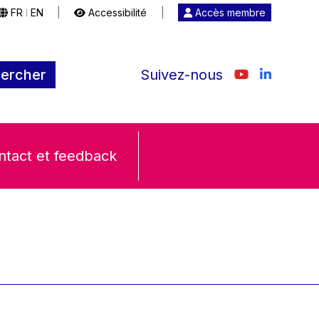
FR
EN
|
Accessibilité
|
Accès membre
|
ercher
Suivez-nous
ntact et feedback