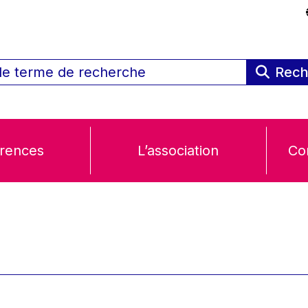
Rech
rences
L’association
Co