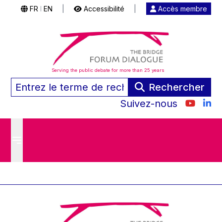
FR
EN
|
Accessibilité
|
Accès membre
|
Serving the public debate for more than 25 years
Rechercher
Suivez-nous