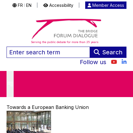
FR
EN
|
Accessibility
|
Member Access
|
Serving the public debate for more than 25 years
Search
Follow us
Towards a European Banking Union