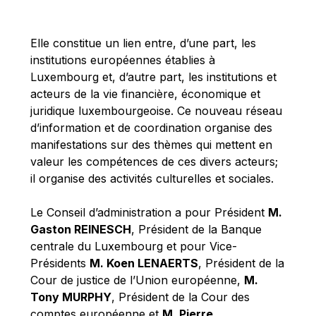
Michael Berry
Michael Palmer
Elle constitue un lien entre, d’une part, les
Michael Sohlman
institutions européennes établies à
Michel Goedert
Luxembourg et, d’autre part, les institutions et
acteurs de la vie financière, économique et
Mireille Delmas-Marty
juridique luxembourgeoise. Ce nouveau réseau
Nobuo Tanaka
d’information et de coordination organise des
Otmar Issing
manifestations sur des thèmes qui mettent en
valeur les compétences de ces divers acteurs;
Paolo Mengozzi
il organise des activités culturelles et sociales.
Paschal Donohoe
Pat Cox
Le Conseil d’administration a pour Président
M.
Gaston REINESCH
, Président de la Banque
Patrizia Nanz
centrale du Luxembourg et pour Vice-
Philippe Maystadt
Présidents
M. Koen LENAERTS
, Président de la
Pierre Gramegna
Cour de justice de l’Union européenne,
M.
Tony MURPHY
, Président de la Cour des
Richard Pelly
comptes européenne et
M. Pierre