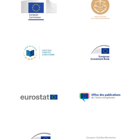
Jean-Louis Schiltz
Jean-Victor Louis
Jens Kreisel
Jeroen Dijsselbloem
Jochen Klucken
Johnny Åkerholm
Joschka Fischer
Juan Manuel Fabra Vallés
Julian Priestley
Karl-Heinz Lambertz
Katharien L.C. Hunt
Kenneth Rogoff
Klaus Regling
Klaus-Heiner Lehne