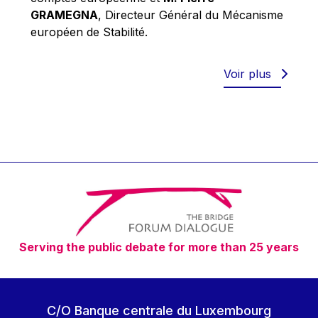
Robert Goebbels
GRAMEGNA
, Directeur Général du Mécanisme
Robert REYNDERS
européen de Stabilité.
Robert WEIDES
Rolf Tarrach
Voir plus
Štefan Füle
Thomas L. Cranfield
Tim Lankester
Timothy Radcliffe
Vaclav Klaus
Vassilios Skouris
Vítor Manuel da Silva Caldeira
Serving the public debate for more than 25 years
Viviane Reding
Walter Hagg
Walter RADERMACHER
C/O Banque centrale du Luxembourg