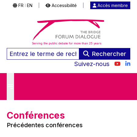
FR
EN
|
Accessibilité
|
Accès membre
|
Serving the public debate for more than 25 years
Rechercher
Suivez-nous
Conférences
Précédentes conférences