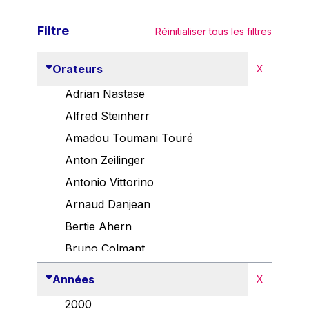
Filtre
Réinitialiser tous les filtres
Orateurs
X
Adrian Nastase
Alfred Steinherr
Amadou Toumani Touré
Anton Zeilinger
Antonio Vittorino
Arnaud Danjean
Bertie Ahern
Bruno Colmant
Carlo Thelen
Années
X
Cem Özdemir
2000