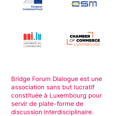
Koen LENAERTS
Lars Heikensten
Laura Kovesi
Luc Frieden
Lucas Papademos
Máire Geoghegan-Quinn
Manolis Mavrommatis
Marc Lemaître
Marcel Zadi Kessy
Mario Centeno
Bridge Forum Dialogue est une
Mario Monti
association sans but lucratif
Maroš ŠEFČOVIČ
constituée à Luxembourg pour
Martin Bailey
servir de plate-forme de
Martine Reicherts
discussion interdisciplinaire.