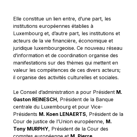
Michael Berry
Michael Palmer
Elle constitue un lien entre, d’une part, les
Michael Sohlman
institutions européennes établies à
Michel Goedert
Luxembourg et, d’autre part, les institutions et
acteurs de la vie financière, économique et
Mireille Delmas-Marty
juridique luxembourgeoise. Ce nouveau réseau
Nobuo Tanaka
d’information et de coordination organise des
Otmar Issing
manifestations sur des thèmes qui mettent en
valeur les compétences de ces divers acteurs;
Paolo Mengozzi
il organise des activités culturelles et sociales.
Paschal Donohoe
Pat Cox
Le Conseil d’administration a pour Président
M.
Gaston REINESCH
, Président de la Banque
Patrizia Nanz
centrale du Luxembourg et pour Vice-
Philippe Maystadt
Présidents
M. Koen LENAERTS
, Président de la
Pierre Gramegna
Cour de justice de l’Union européenne,
M.
Tony MURPHY
, Président de la Cour des
Richard Pelly
comptes européenne et
M. Pierre