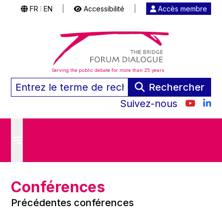
FR
EN
|
Accessibilité
|
Accès membre
|
Serving the public debate for more than 25 years
Rechercher
Suivez-nous
Conférences
Précédentes conférences