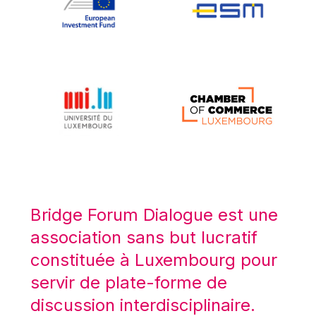
Koen LENAERTS
Lars Heikensten
Laura Kovesi
Luc Frieden
Lucas Papademos
Máire Geoghegan-Quinn
Manolis Mavrommatis
Marc Lemaître
Marcel Zadi Kessy
Mario Centeno
Bridge Forum Dialogue est une
Mario Monti
association sans but lucratif
Maroš ŠEFČOVIČ
constituée à Luxembourg pour
Martin Bailey
servir de plate-forme de
Martine Reicherts
discussion interdisciplinaire.