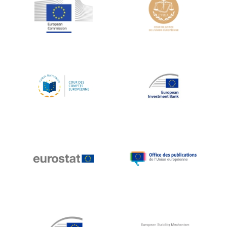
Jean-Louis Schiltz
Jean-Victor Louis
Jens Kreisel
Jeroen Dijsselbloem
Jochen Klucken
Johnny Åkerholm
Joschka Fischer
Juan Manuel Fabra Vallés
Julian Priestley
Karl-Heinz Lambertz
Katharien L.C. Hunt
Kenneth Rogoff
Klaus Regling
Klaus-Heiner Lehne