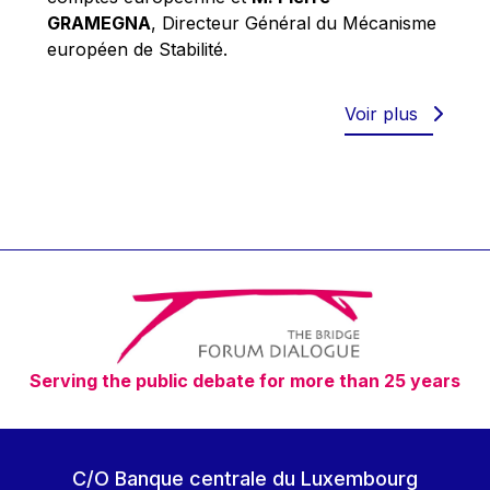
Robert Goebbels
GRAMEGNA
, Directeur Général du Mécanisme
Robert REYNDERS
européen de Stabilité.
Robert WEIDES
Rolf Tarrach
Voir plus
Štefan Füle
Thomas L. Cranfield
Tim Lankester
Timothy Radcliffe
Vaclav Klaus
Vassilios Skouris
Vítor Manuel da Silva Caldeira
Serving the public debate for more than 25 years
Viviane Reding
Walter Hagg
Walter RADERMACHER
C/O Banque centrale du Luxembourg