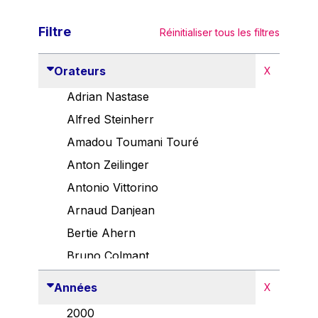
Filtre
Réinitialiser tous les filtres
Orateurs
X
Adrian Nastase
Alfred Steinherr
Amadou Toumani Touré
Anton Zeilinger
Antonio Vittorino
Arnaud Danjean
Bertie Ahern
Bruno Colmant
Carlo Thelen
Années
X
Cem Özdemir
2000