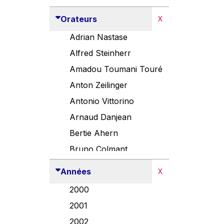
Orateurs
X
Adrian Nastase
Alfred Steinherr
Amadou Toumani Touré
Anton Zeilinger
Antonio Vittorino
Arnaud Danjean
Bertie Ahern
Bruno Colmant
Carlo Thelen
Années
X
Cem Özdemir
2000
Danny Alexander
2001
Désirée Van Boxtel
2002