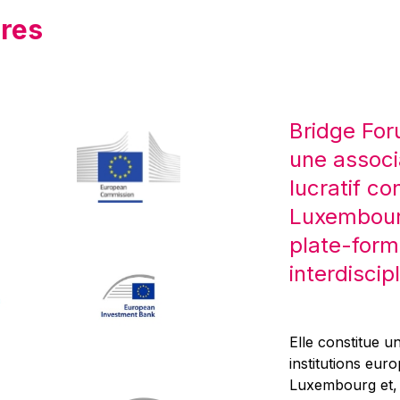
res
Bridge For
une associ
lucratif co
Luxembourg
plate-form
interdiscipl
Elle constitue un
institutions eur
Luxembourg et, d