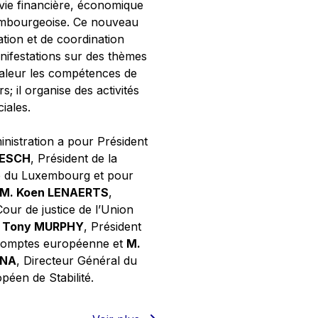
 vie financière, économique
xembourgeoise. Ce nouveau
tion et de coordination
nifestations sur des thèmes
valeur les compétences de
s; il organise des activités
ciales.
inistration a pour Président
NESCH
, Président de la
e du Luxembourg et pour
M. Koen LENAERTS
,
Cour de justice de l’Union
 Tony MURPHY
, Président
 comptes européenne et
M.
GNA
, Directeur Général du
éen de Stabilité.