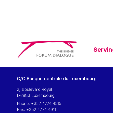
Klaus Regling
Klaus-Heiner Lehne
Koen LENAERTS
Lars Heikensten
Laura Kovesi
Luc Frieden
Servin
Lucas Papademos
Máire Geoghegan-Quinn
Manolis Mavrommatis
Marc Lemaître
C/O Banque centrale du Luxembourg
Marcel Zadi Kessy
Mario Centeno
2, Boulevard Royal
L-2983 Luxembourg
Mario Monti
Phone:
+352 4774 4515
Maroš ŠEFČOVIČ
Fax:
+352 4774 4911