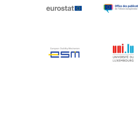
Jean-Louis Biancarelli
Jean-Louis Schiltz
Jean-Victor Louis
Jens Kreisel
Jeroen Dijsselbloem
Jochen Klucken
Johnny Åkerholm
Joschka Fischer
Juan Manuel Fabra
Vallés
Julian Priestley
Karl-Heinz Lambertz
Katharien L.C. Hunt
Kenneth Rogoff