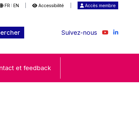
FR
EN
|
Accessibilité
|
Accès membre
|
ercher
Suivez-nous
ntact et feedback