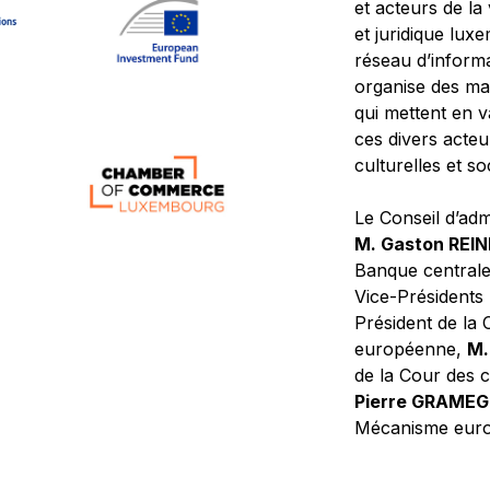
et acteurs de la
et juridique lu
réseau d’informa
organise des ma
qui mettent en 
ces divers acteur
culturelles et so
Le Conseil d’adm
M. Gaston REI
Banque central
Vice-Présidents
Président de la 
européenne,
M.
de la Cour des
Pierre GRAME
Mécanisme europ