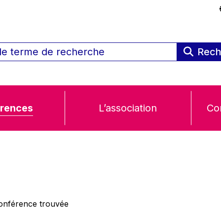
Rech
rences
L’association
Co
nférence trouvée