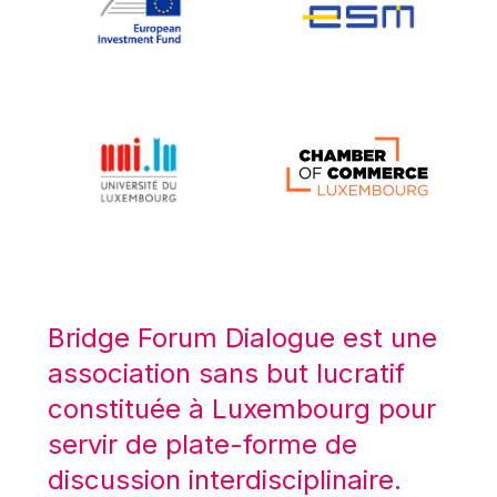
Koen LENAERTS
Lars Heikensten
Laura Kovesi
Luc Frieden
Lucas Papademos
Máire Geoghegan-Quinn
Manolis Mavrommatis
Marc Lemaître
Marcel Zadi Kessy
Mario Centeno
Bridge Forum Dialogue est une
Mario Monti
association sans but lucratif
Maroš ŠEFČOVIČ
constituée à Luxembourg pour
Martin Bailey
servir de plate-forme de
Martine Reicherts
discussion interdisciplinaire.