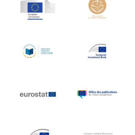
Jean-Louis Schiltz
Jean-Victor Louis
Jens Kreisel
Jeroen Dijsselbloem
Jochen Klucken
Johnny Åkerholm
Joschka Fischer
Juan Manuel Fabra Vallés
Julian Priestley
Karl-Heinz Lambertz
Katharien L.C. Hunt
Kenneth Rogoff
Klaus Regling
Klaus-Heiner Lehne