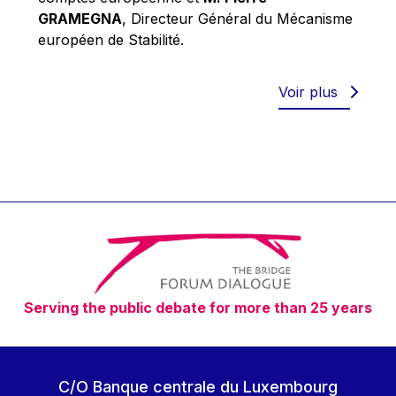
Robert Goebbels
GRAMEGNA
, Directeur Général du Mécanisme
Robert REYNDERS
européen de Stabilité.
Robert WEIDES
Rolf Tarrach
Voir plus
Štefan Füle
Thomas L. Cranfield
Tim Lankester
Timothy Radcliffe
Vaclav Klaus
Vassilios Skouris
Vítor Manuel da Silva Caldeira
Serving the public debate for more than 25 years
Viviane Reding
Walter Hagg
Walter RADERMACHER
C/O Banque centrale du Luxembourg