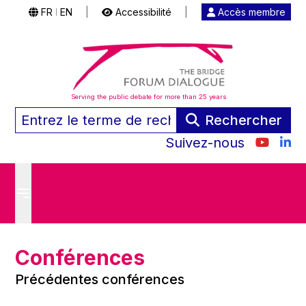
FR
EN
|
Accessibilité
|
Accès membre
|
Serving the public debate for more than 25 years
Rechercher
Suivez-nous
Conférences
Précédentes conférences