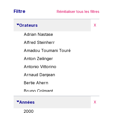
Filtre
Réinitialiser tous les filtres
Orateurs
X
Adrian Nastase
Alfred Steinherr
Amadou Toumani Touré
Anton Zeilinger
Antonio Vittorino
Arnaud Danjean
Bertie Ahern
Bruno Colmant
Carlo Thelen
Années
X
Cem Özdemir
2000