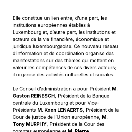
Michael Berry
Michael Palmer
Elle constitue un lien entre, d’une part, les
Michael Sohlman
institutions européennes établies à
Michel Goedert
Luxembourg et, d’autre part, les institutions et
acteurs de la vie financière, économique et
Mireille Delmas-Marty
juridique luxembourgeoise. Ce nouveau réseau
Nobuo Tanaka
d’information et de coordination organise des
Otmar Issing
manifestations sur des thèmes qui mettent en
valeur les compétences de ces divers acteurs;
Paolo Mengozzi
il organise des activités culturelles et sociales.
Paschal Donohoe
Pat Cox
Le Conseil d’administration a pour Président
M.
Gaston REINESCH
, Président de la Banque
Patrizia Nanz
centrale du Luxembourg et pour Vice-
Philippe Maystadt
Présidents
M. Koen LENAERTS
, Président de la
Pierre Gramegna
Cour de justice de l’Union européenne,
M.
Tony MURPHY
, Président de la Cour des
Richard Pelly
comptes européenne et
M. Pierre