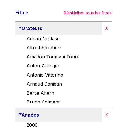
Filtre
Réinitialiser tous les filtres
Orateurs
X
Adrian Nastase
Alfred Steinherr
Amadou Toumani Touré
Anton Zeilinger
Antonio Vittorino
Arnaud Danjean
Bertie Ahern
Bruno Colmant
Carlo Thelen
Années
X
Cem Özdemir
2000