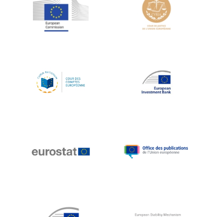
Jean-Louis Schiltz
Jean-Victor Louis
Jens Kreisel
Jeroen Dijsselbloem
Jochen Klucken
Johnny Åkerholm
Joschka Fischer
Juan Manuel Fabra Vallés
Julian Priestley
Karl-Heinz Lambertz
Katharien L.C. Hunt
Kenneth Rogoff
Klaus Regling
Klaus-Heiner Lehne