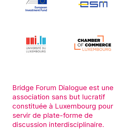
Koen LENAERTS
Lars Heikensten
Laura Kovesi
Luc Frieden
Lucas Papademos
Máire Geoghegan-Quinn
Manolis Mavrommatis
Marc Lemaître
Marcel Zadi Kessy
Mario Centeno
Bridge Forum Dialogue est une
Mario Monti
association sans but lucratif
Maroš ŠEFČOVIČ
constituée à Luxembourg pour
Martin Bailey
servir de plate-forme de
Martine Reicherts
discussion interdisciplinaire.