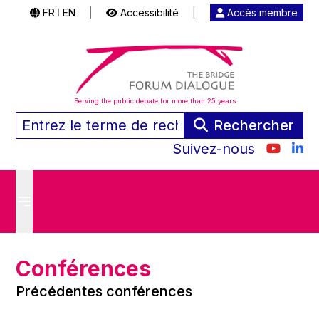
FR
EN
|
Accessibilité
|
Accès membre
|
Serving the public debate for more than 25 years
Rechercher
Suivez-nous
Conférences
Précédentes conférences