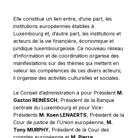
Michael Berry
Michael Palmer
Elle constitue un lien entre, d’une part, les
Michael Sohlman
institutions européennes établies à
Michel Goedert
Luxembourg et, d’autre part, les institutions et
acteurs de la vie financière, économique et
Mireille Delmas-Marty
juridique luxembourgeoise. Ce nouveau réseau
Nobuo Tanaka
d’information et de coordination organise des
Otmar Issing
manifestations sur des thèmes qui mettent en
valeur les compétences de ces divers acteurs;
Paolo Mengozzi
il organise des activités culturelles et sociales.
Paschal Donohoe
Pat Cox
Le Conseil d’administration a pour Président
M.
Gaston REINESCH
, Président de la Banque
Patrizia Nanz
centrale du Luxembourg et pour Vice-
Philippe Maystadt
Présidents
M. Koen LENAERTS
, Président de la
Pierre Gramegna
Cour de justice de l’Union européenne,
M.
Tony MURPHY
, Président de la Cour des
Richard Pelly
comptes européenne et
M. Pierre