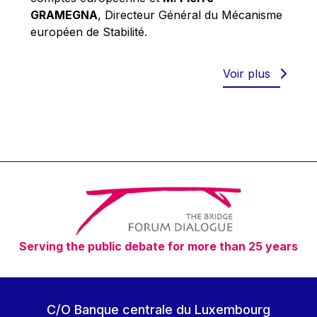
Robert Goebbels
GRAMEGNA
, Directeur Général du Mécanisme
Robert REYNDERS
européen de Stabilité.
Robert WEIDES
Rolf Tarrach
Voir plus
Štefan Füle
Thomas L. Cranfield
Tim Lankester
Timothy Radcliffe
Vaclav Klaus
Vassilios Skouris
Vítor Manuel da Silva Caldeira
Serving the public debate for more than 25 years
Viviane Reding
Walter Hagg
Walter RADERMACHER
C/O Banque centrale du Luxembourg