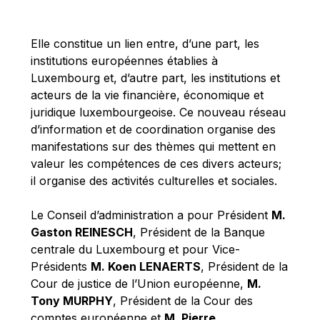
Michael Berry
Michael Palmer
Elle constitue un lien entre, d’une part, les
Michael Sohlman
institutions européennes établies à
Michel Goedert
Luxembourg et, d’autre part, les institutions et
acteurs de la vie financière, économique et
Mireille Delmas-Marty
juridique luxembourgeoise. Ce nouveau réseau
Nobuo Tanaka
d’information et de coordination organise des
Otmar Issing
manifestations sur des thèmes qui mettent en
valeur les compétences de ces divers acteurs;
Paolo Mengozzi
il organise des activités culturelles et sociales.
Paschal Donohoe
Pat Cox
Le Conseil d’administration a pour Président
M.
Gaston REINESCH
, Président de la Banque
Patrizia Nanz
centrale du Luxembourg et pour Vice-
Philippe Maystadt
Présidents
M. Koen LENAERTS
, Président de la
Pierre Gramegna
Cour de justice de l’Union européenne,
M.
Tony MURPHY
, Président de la Cour des
Richard Pelly
comptes européenne et
M. Pierre