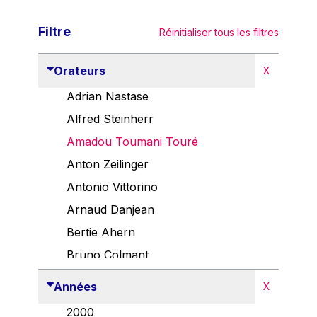
Filtre
Réinitialiser tous les filtres
Orateurs
X
Adrian Nastase
Alfred Steinherr
Amadou Toumani Touré
Anton Zeilinger
Antonio Vittorino
Arnaud Danjean
Bertie Ahern
Bruno Colmant
Carlo Thelen
Années
X
Cem Özdemir
2000