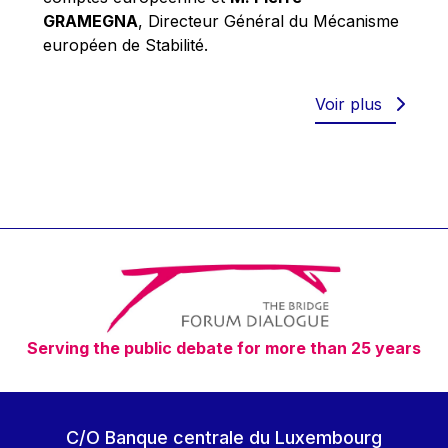
Robert Goebbels
GRAMEGNA
, Directeur Général du Mécanisme
Robert REYNDERS
européen de Stabilité.
Robert WEIDES
Rolf Tarrach
Voir plus
Štefan Füle
Thomas L. Cranfield
Tim Lankester
Timothy Radcliffe
Vaclav Klaus
Vassilios Skouris
Vítor Manuel da Silva Caldeira
Serving the public debate for more than 25 years
Viviane Reding
Walter Hagg
Walter RADERMACHER
C/O Banque centrale du Luxembourg