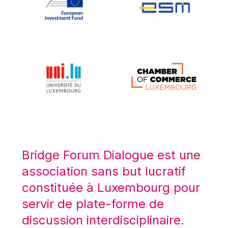
Koen LENAERTS
Lars Heikensten
Laura Kovesi
Luc Frieden
Lucas Papademos
Máire Geoghegan-Quinn
Manolis Mavrommatis
Marc Lemaître
Marcel Zadi Kessy
Mario Centeno
Bridge Forum Dialogue est une
Mario Monti
association sans but lucratif
Maroš ŠEFČOVIČ
constituée à Luxembourg pour
Martin Bailey
servir de plate-forme de
Martine Reicherts
discussion interdisciplinaire.