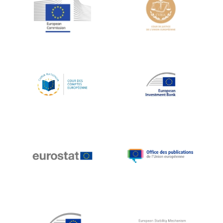
Jean-Louis Schiltz
Jean-Victor Louis
Jens Kreisel
Jeroen Dijsselbloem
Jochen Klucken
Johnny Åkerholm
Joschka Fischer
Juan Manuel Fabra Vallés
Julian Priestley
Karl-Heinz Lambertz
Katharien L.C. Hunt
Kenneth Rogoff
Klaus Regling
Klaus-Heiner Lehne