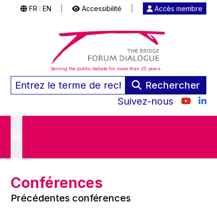
FR
EN
|
Accessibilité
|
Accès membre
|
Serving the public debate for more than 25 years
Rechercher
Suivez-nous
Conférences
Précédentes conférences