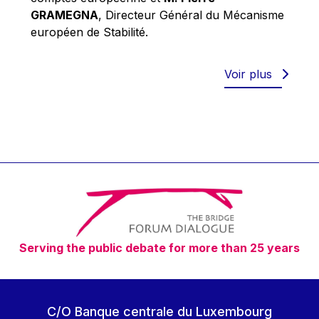
Robert Goebbels
GRAMEGNA
, Directeur Général du Mécanisme
Robert REYNDERS
européen de Stabilité.
Robert WEIDES
Rolf Tarrach
Voir plus
Štefan Füle
Thomas L. Cranfield
Tim Lankester
Timothy Radcliffe
Vaclav Klaus
Vassilios Skouris
Vítor Manuel da Silva Caldeira
Serving the public debate for more than 25 years
Viviane Reding
Walter Hagg
Walter RADERMACHER
C/O Banque centrale du Luxembourg