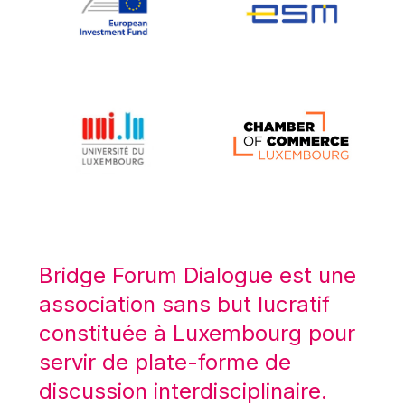
Koen LENAERTS
Lars Heikensten
Laura Kovesi
Luc Frieden
Lucas Papademos
Máire Geoghegan-Quinn
Manolis Mavrommatis
Marc Lemaître
Marcel Zadi Kessy
Mario Centeno
Bridge Forum Dialogue est une
Mario Monti
association sans but lucratif
Maroš ŠEFČOVIČ
constituée à Luxembourg pour
Martin Bailey
servir de plate-forme de
Martine Reicherts
discussion interdisciplinaire.