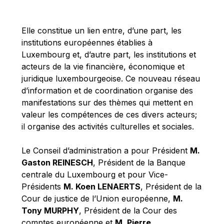
Michael Berry
Michael Palmer
Elle constitue un lien entre, d’une part, les
Michael Sohlman
institutions européennes établies à
Michel Goedert
Luxembourg et, d’autre part, les institutions et
acteurs de la vie financière, économique et
Mireille Delmas-Marty
juridique luxembourgeoise. Ce nouveau réseau
Nobuo Tanaka
d’information et de coordination organise des
Otmar Issing
manifestations sur des thèmes qui mettent en
valeur les compétences de ces divers acteurs;
Paolo Mengozzi
il organise des activités culturelles et sociales.
Paschal Donohoe
Pat Cox
Le Conseil d’administration a pour Président
M.
Gaston REINESCH
, Président de la Banque
Patrizia Nanz
centrale du Luxembourg et pour Vice-
Philippe Maystadt
Présidents
M. Koen LENAERTS
, Président de la
Pierre Gramegna
Cour de justice de l’Union européenne,
M.
Tony MURPHY
, Président de la Cour des
Richard Pelly
comptes européenne et
M. Pierre