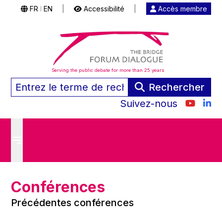
FR
EN
|
Accessibilité
|
Accès membre
|
Serving the public debate for more than 25 years
Rechercher
Suivez-nous
Conférences
Précédentes conférences