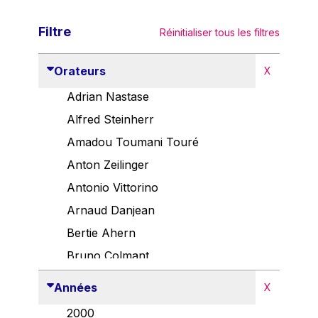
Filtre
Réinitialiser tous les filtres
Orateurs
X
Adrian Nastase
Alfred Steinherr
Amadou Toumani Touré
Anton Zeilinger
Antonio Vittorino
Arnaud Danjean
Bertie Ahern
Bruno Colmant
Carlo Thelen
Années
X
Cem Özdemir
2000