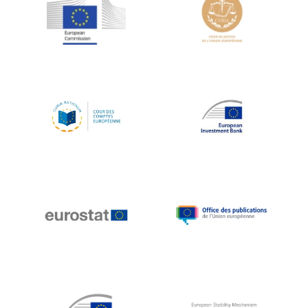
Jean-Louis Schiltz
Jean-Victor Louis
Jens Kreisel
Jeroen Dijsselbloem
Jochen Klucken
Johnny Åkerholm
Joschka Fischer
Juan Manuel Fabra Vallés
Julian Priestley
Karl-Heinz Lambertz
Katharien L.C. Hunt
Kenneth Rogoff
Klaus Regling
Klaus-Heiner Lehne