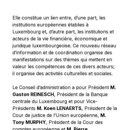
Michael Berry
Michael Palmer
Elle constitue un lien entre, d’une part, les
Michael Sohlman
institutions européennes établies à
Michel Goedert
Luxembourg et, d’autre part, les institutions et
acteurs de la vie financière, économique et
Mireille Delmas-Marty
juridique luxembourgeoise. Ce nouveau réseau
Nobuo Tanaka
d’information et de coordination organise des
Otmar Issing
manifestations sur des thèmes qui mettent en
valeur les compétences de ces divers acteurs;
Paolo Mengozzi
il organise des activités culturelles et sociales.
Paschal Donohoe
Pat Cox
Le Conseil d’administration a pour Président
M.
Gaston REINESCH
, Président de la Banque
Patrizia Nanz
centrale du Luxembourg et pour Vice-
Philippe Maystadt
Présidents
M. Koen LENAERTS
, Président de la
Pierre Gramegna
Cour de justice de l’Union européenne,
M.
Tony MURPHY
, Président de la Cour des
Richard Pelly
comptes européenne et
M. Pierre