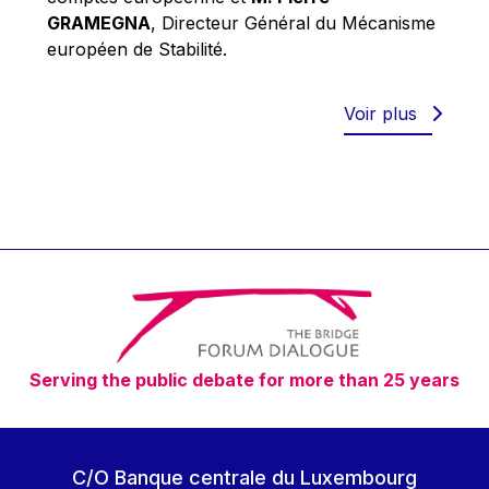
Robert Goebbels
GRAMEGNA
, Directeur Général du Mécanisme
Robert REYNDERS
européen de Stabilité.
Robert WEIDES
Rolf Tarrach
Voir plus
Štefan Füle
Thomas L. Cranfield
Tim Lankester
Timothy Radcliffe
Vaclav Klaus
Vassilios Skouris
Vítor Manuel da Silva Caldeira
Serving the public debate for more than 25 years
Viviane Reding
Walter Hagg
Walter RADERMACHER
C/O Banque centrale du Luxembourg