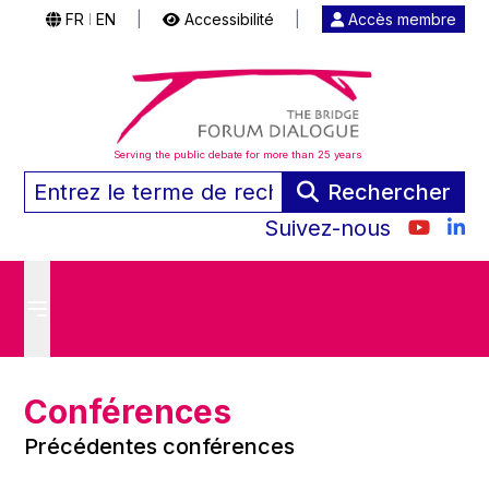
FR
EN
|
Accessibilité
|
Accès membre
|
Serving the public debate for more than 25 years
Rechercher
Suivez-nous
Conférences
Précédentes conférences