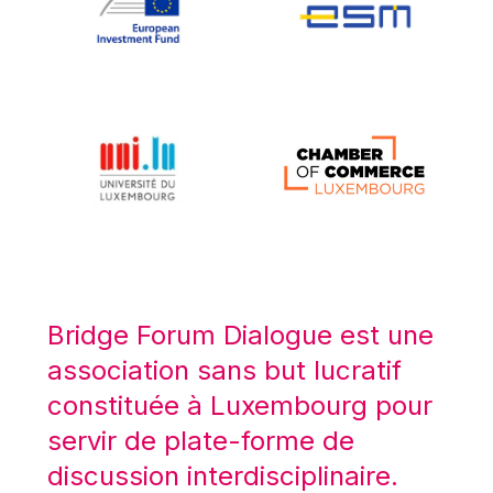
Koen LENAERTS
Lars Heikensten
Laura Kovesi
Luc Frieden
Lucas Papademos
Máire Geoghegan-Quinn
Manolis Mavrommatis
Marc Lemaître
Marcel Zadi Kessy
Mario Centeno
Bridge Forum Dialogue est une
Mario Monti
association sans but lucratif
Maroš ŠEFČOVIČ
constituée à Luxembourg pour
Martin Bailey
servir de plate-forme de
Martine Reicherts
discussion interdisciplinaire.