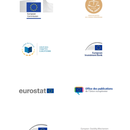
Jean-Louis Schiltz
Jean-Victor Louis
Jens Kreisel
Jeroen Dijsselbloem
Jochen Klucken
Johnny Åkerholm
Joschka Fischer
Juan Manuel Fabra Vallés
Julian Priestley
Karl-Heinz Lambertz
Katharien L.C. Hunt
Kenneth Rogoff
Klaus Regling
Klaus-Heiner Lehne