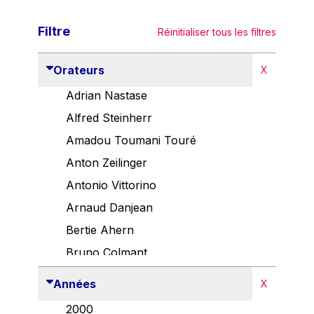
Filtre
Réinitialiser tous les filtres
Orateurs
X
Adrian Nastase
Alfred Steinherr
Amadou Toumani Touré
Anton Zeilinger
Antonio Vittorino
Arnaud Danjean
Bertie Ahern
Bruno Colmant
Carlo Thelen
Années
X
Cem Özdemir
2000