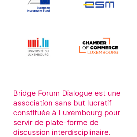
Koen LENAERTS
Lars Heikensten
Laura Kovesi
Luc Frieden
Lucas Papademos
Máire Geoghegan-Quinn
Manolis Mavrommatis
Marc Lemaître
Marcel Zadi Kessy
Mario Centeno
Bridge Forum Dialogue est une
Mario Monti
association sans but lucratif
Maroš ŠEFČOVIČ
constituée à Luxembourg pour
Martin Bailey
servir de plate-forme de
Martine Reicherts
discussion interdisciplinaire.