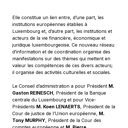
Michael Berry
Michael Palmer
Elle constitue un lien entre, d’une part, les
Michael Sohlman
institutions européennes établies à
Michel Goedert
Luxembourg et, d’autre part, les institutions et
acteurs de la vie financière, économique et
Mireille Delmas-Marty
juridique luxembourgeoise. Ce nouveau réseau
Nobuo Tanaka
d’information et de coordination organise des
Otmar Issing
manifestations sur des thèmes qui mettent en
valeur les compétences de ces divers acteurs;
Paolo Mengozzi
il organise des activités culturelles et sociales.
Paschal Donohoe
Pat Cox
Le Conseil d’administration a pour Président
M.
Gaston REINESCH
, Président de la Banque
Patrizia Nanz
centrale du Luxembourg et pour Vice-
Philippe Maystadt
Présidents
M. Koen LENAERTS
, Président de la
Pierre Gramegna
Cour de justice de l’Union européenne,
M.
Tony MURPHY
, Président de la Cour des
Richard Pelly
comptes européenne et
M. Pierre