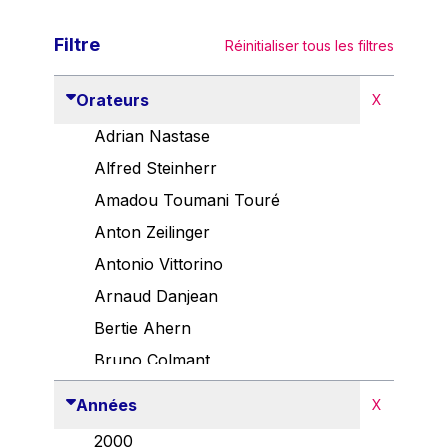
Filtre
Réinitialiser tous les filtres
Orateurs
X
Adrian Nastase
Alfred Steinherr
Amadou Toumani Touré
Anton Zeilinger
Antonio Vittorino
Arnaud Danjean
Bertie Ahern
Bruno Colmant
Carlo Thelen
Années
X
Cem Özdemir
2000