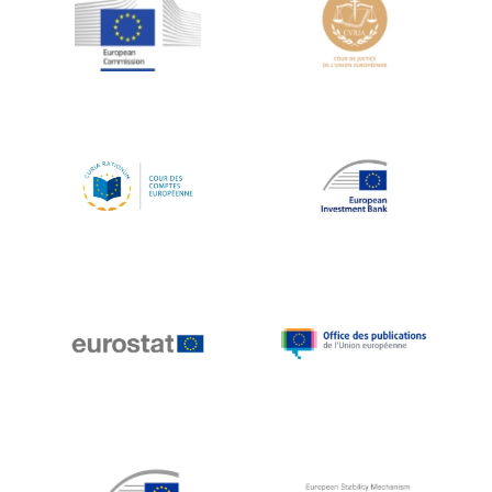
Jean-Louis Schiltz
Jean-Victor Louis
Jens Kreisel
Jeroen Dijsselbloem
Jochen Klucken
Johnny Åkerholm
Joschka Fischer
Juan Manuel Fabra Vallés
Julian Priestley
Karl-Heinz Lambertz
Katharien L.C. Hunt
Kenneth Rogoff
Klaus Regling
Klaus-Heiner Lehne