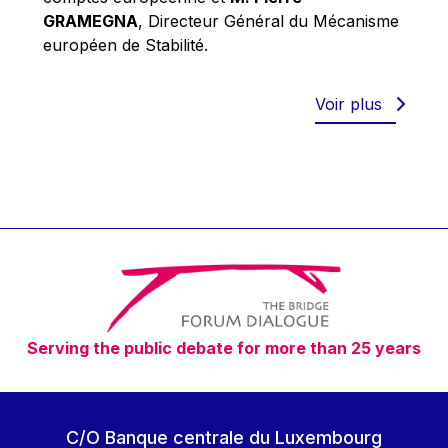
Robert Goebbels
GRAMEGNA
, Directeur Général du Mécanisme
Robert REYNDERS
européen de Stabilité.
Robert WEIDES
Rolf Tarrach
Voir plus
Štefan Füle
Thomas L. Cranfield
Tim Lankester
Timothy Radcliffe
Vaclav Klaus
Vassilios Skouris
Vítor Manuel da Silva Caldeira
Serving the public debate for more than 25 years
Viviane Reding
Walter Hagg
Walter RADERMACHER
C/O Banque centrale du Luxembourg