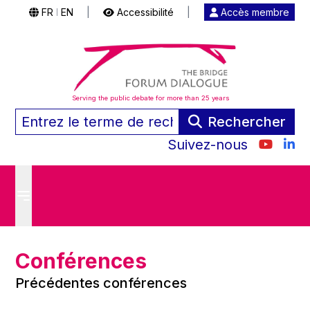
FR
EN
|
Accessibilité
|
Accès membre
|
Serving the public debate for more than 25 years
Rechercher
Suivez-nous
Conférences
Précédentes conférences