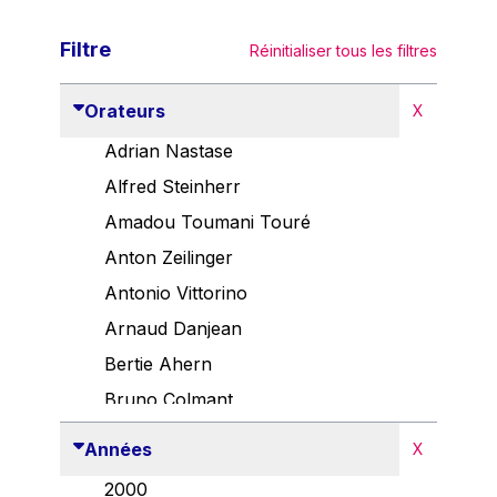
Filtre
Réinitialiser tous les filtres
Orateurs
X
Adrian Nastase
Alfred Steinherr
Amadou Toumani Touré
Anton Zeilinger
Antonio Vittorino
Arnaud Danjean
Bertie Ahern
Bruno Colmant
Carlo Thelen
Années
X
Cem Özdemir
2000