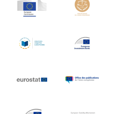
Jean-Louis Schiltz
Jean-Victor Louis
Jens Kreisel
Jeroen Dijsselbloem
Jochen Klucken
Johnny Åkerholm
Joschka Fischer
Juan Manuel Fabra Vallés
Julian Priestley
Karl-Heinz Lambertz
Katharien L.C. Hunt
Kenneth Rogoff
Klaus Regling
Klaus-Heiner Lehne