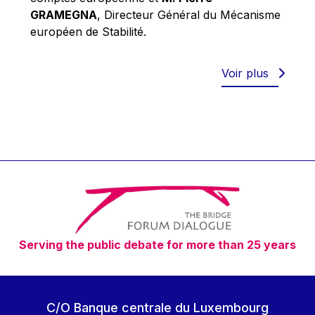
Robert Goebbels
GRAMEGNA
, Directeur Général du Mécanisme
Robert REYNDERS
européen de Stabilité.
Robert WEIDES
Rolf Tarrach
Voir plus
Štefan Füle
Thomas L. Cranfield
Tim Lankester
Timothy Radcliffe
Vaclav Klaus
Vassilios Skouris
Vítor Manuel da Silva Caldeira
Serving the public debate for more than 25 years
Viviane Reding
Walter Hagg
Walter RADERMACHER
C/O Banque centrale du Luxembourg