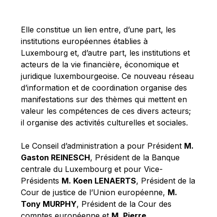
Michael Berry
Michael Palmer
Elle constitue un lien entre, d’une part, les
Michael Sohlman
institutions européennes établies à
Michel Goedert
Luxembourg et, d’autre part, les institutions et
acteurs de la vie financière, économique et
Mireille Delmas-Marty
juridique luxembourgeoise. Ce nouveau réseau
Nobuo Tanaka
d’information et de coordination organise des
Otmar Issing
manifestations sur des thèmes qui mettent en
valeur les compétences de ces divers acteurs;
Paolo Mengozzi
il organise des activités culturelles et sociales.
Paschal Donohoe
Pat Cox
Le Conseil d’administration a pour Président
M.
Gaston REINESCH
, Président de la Banque
Patrizia Nanz
centrale du Luxembourg et pour Vice-
Philippe Maystadt
Présidents
M. Koen LENAERTS
, Président de la
Pierre Gramegna
Cour de justice de l’Union européenne,
M.
Tony MURPHY
, Président de la Cour des
Richard Pelly
comptes européenne et
M. Pierre