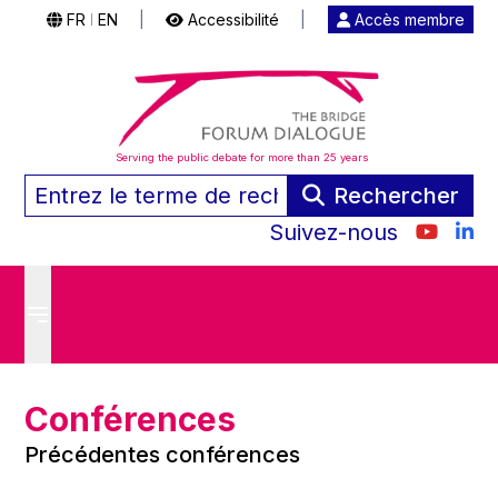
FR
EN
|
Accessibilité
|
Accès membre
|
Serving the public debate for more than 25 years
Rechercher
Suivez-nous
Conférences
Précédentes conférences