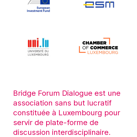
Koen LENAERTS
Lars Heikensten
Laura Kovesi
Luc Frieden
Lucas Papademos
Máire Geoghegan-Quinn
Manolis Mavrommatis
Marc Lemaître
Marcel Zadi Kessy
Mario Centeno
Bridge Forum Dialogue est une
Mario Monti
association sans but lucratif
Maroš ŠEFČOVIČ
constituée à Luxembourg pour
Martin Bailey
servir de plate-forme de
Martine Reicherts
discussion interdisciplinaire.