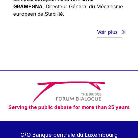
Robert Goebbels
GRAMEGNA
, Directeur Général du Mécanisme
Robert REYNDERS
européen de Stabilité.
Robert WEIDES
Rolf Tarrach
Voir plus
Štefan Füle
Thomas L. Cranfield
Tim Lankester
Timothy Radcliffe
Vaclav Klaus
Vassilios Skouris
Vítor Manuel da Silva Caldeira
Serving the public debate for more than 25 years
Viviane Reding
Walter Hagg
Walter RADERMACHER
C/O Banque centrale du Luxembourg