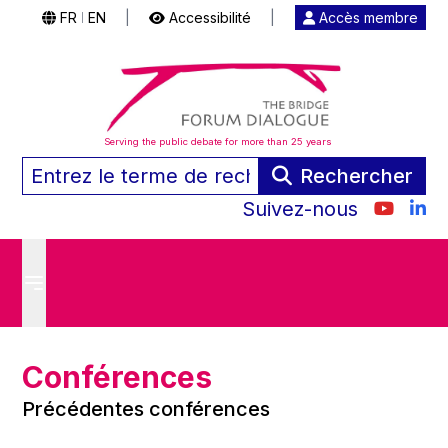
FR
EN
|
Accessibilité
|
Accès membre
|
Serving the public debate for more than 25 years
Rechercher
Suivez-nous
Conférences
Précédentes conférences