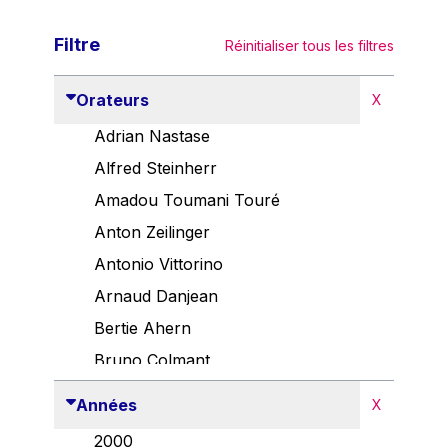
Filtre
Réinitialiser tous les filtres
Orateurs
X
Adrian Nastase
Alfred Steinherr
Amadou Toumani Touré
Anton Zeilinger
Antonio Vittorino
Arnaud Danjean
Bertie Ahern
Bruno Colmant
Carlo Thelen
Années
X
Cem Özdemir
2000