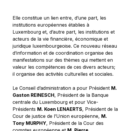
Michael Berry
Michael Palmer
Elle constitue un lien entre, d’une part, les
Michael Sohlman
institutions européennes établies à
Michel Goedert
Luxembourg et, d’autre part, les institutions et
acteurs de la vie financière, économique et
Mireille Delmas-Marty
juridique luxembourgeoise. Ce nouveau réseau
Nobuo Tanaka
d’information et de coordination organise des
Otmar Issing
manifestations sur des thèmes qui mettent en
valeur les compétences de ces divers acteurs;
Paolo Mengozzi
il organise des activités culturelles et sociales.
Paschal Donohoe
Pat Cox
Le Conseil d’administration a pour Président
M.
Gaston REINESCH
, Président de la Banque
Patrizia Nanz
centrale du Luxembourg et pour Vice-
Philippe Maystadt
Présidents
M. Koen LENAERTS
, Président de la
Pierre Gramegna
Cour de justice de l’Union européenne,
M.
Tony MURPHY
, Président de la Cour des
Richard Pelly
comptes européenne et
M. Pierre