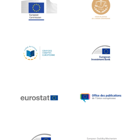
Jean-Louis Schiltz
Jean-Victor Louis
Jens Kreisel
Jeroen Dijsselbloem
Jochen Klucken
Johnny Åkerholm
Joschka Fischer
Juan Manuel Fabra Vallés
Julian Priestley
Karl-Heinz Lambertz
Katharien L.C. Hunt
Kenneth Rogoff
Klaus Regling
Klaus-Heiner Lehne