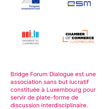
Koen LENAERTS
Lars Heikensten
Laura Kovesi
Luc Frieden
Lucas Papademos
Máire Geoghegan-Quinn
Manolis Mavrommatis
Marc Lemaître
Marcel Zadi Kessy
Mario Centeno
Bridge Forum Dialogue est une
Mario Monti
association sans but lucratif
Maroš ŠEFČOVIČ
constituée à Luxembourg pour
Martin Bailey
servir de plate-forme de
Martine Reicherts
discussion interdisciplinaire.