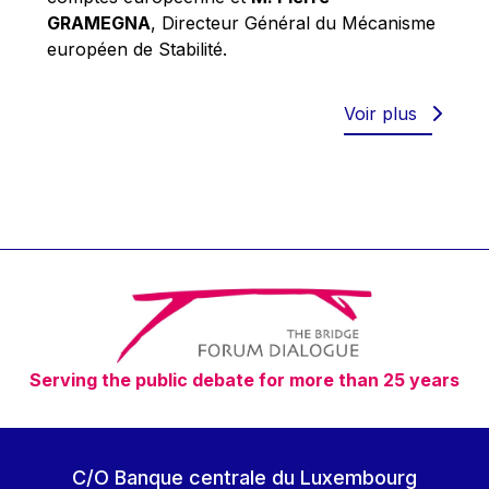
Robert Goebbels
GRAMEGNA
, Directeur Général du Mécanisme
Robert REYNDERS
européen de Stabilité.
Robert WEIDES
Rolf Tarrach
Voir plus
Štefan Füle
Thomas L. Cranfield
Tim Lankester
Timothy Radcliffe
Vaclav Klaus
Vassilios Skouris
Vítor Manuel da Silva Caldeira
Serving the public debate for more than 25 years
Viviane Reding
Walter Hagg
Walter RADERMACHER
C/O Banque centrale du Luxembourg