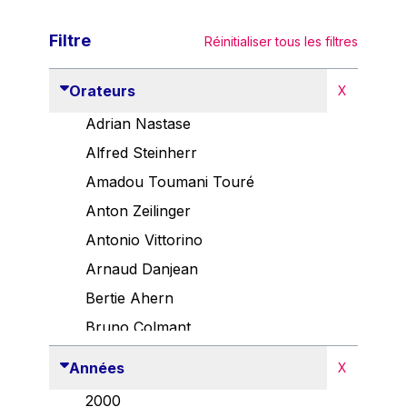
Filtre
Réinitialiser tous les filtres
Orateurs
X
Adrian Nastase
Alfred Steinherr
Amadou Toumani Touré
Anton Zeilinger
Antonio Vittorino
Arnaud Danjean
Bertie Ahern
Bruno Colmant
Carlo Thelen
Années
X
Cem Özdemir
2000