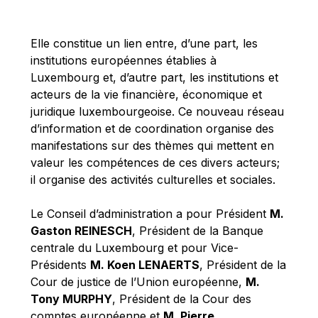
Michael Berry
Michael Palmer
Elle constitue un lien entre, d’une part, les
Michael Sohlman
institutions européennes établies à
Michel Goedert
Luxembourg et, d’autre part, les institutions et
acteurs de la vie financière, économique et
Mireille Delmas-Marty
juridique luxembourgeoise. Ce nouveau réseau
Nobuo Tanaka
d’information et de coordination organise des
Otmar Issing
manifestations sur des thèmes qui mettent en
valeur les compétences de ces divers acteurs;
Paolo Mengozzi
il organise des activités culturelles et sociales.
Paschal Donohoe
Pat Cox
Le Conseil d’administration a pour Président
M.
Gaston REINESCH
, Président de la Banque
Patrizia Nanz
centrale du Luxembourg et pour Vice-
Philippe Maystadt
Présidents
M. Koen LENAERTS
, Président de la
Pierre Gramegna
Cour de justice de l’Union européenne,
M.
Tony MURPHY
, Président de la Cour des
Richard Pelly
comptes européenne et
M. Pierre