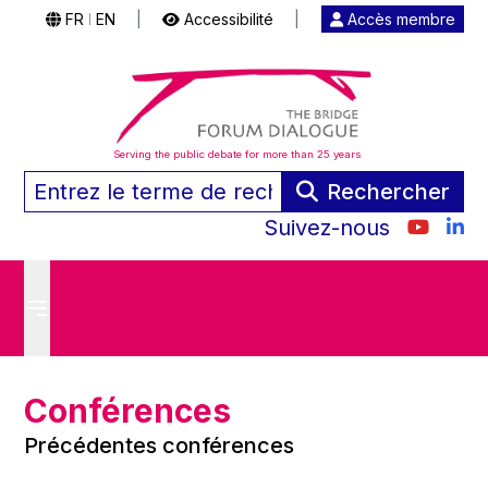
FR
EN
|
Accessibilité
|
Accès membre
|
Serving the public debate for more than 25 years
Rechercher
Suivez-nous
Conférences
Précédentes conférences