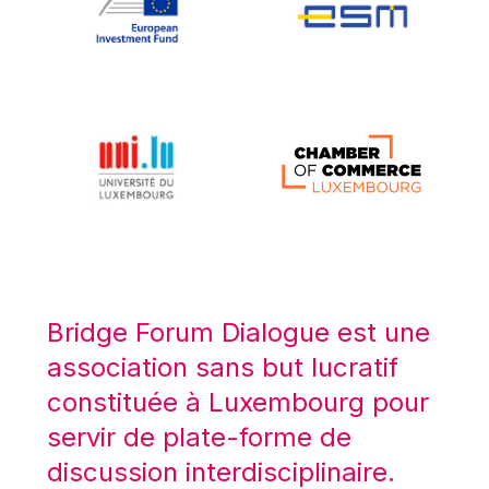
Koen LENAERTS
Lars Heikensten
Laura Kovesi
Luc Frieden
Lucas Papademos
Máire Geoghegan-Quinn
Manolis Mavrommatis
Marc Lemaître
Marcel Zadi Kessy
Mario Centeno
Bridge Forum Dialogue est une
Mario Monti
association sans but lucratif
Maroš ŠEFČOVIČ
constituée à Luxembourg pour
Martin Bailey
servir de plate-forme de
Martine Reicherts
discussion interdisciplinaire.