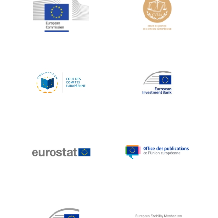
Jean-Louis Schiltz
Jean-Victor Louis
Jens Kreisel
Jeroen Dijsselbloem
Jochen Klucken
Johnny Åkerholm
Joschka Fischer
Juan Manuel Fabra Vallés
Julian Priestley
Karl-Heinz Lambertz
Katharien L.C. Hunt
Kenneth Rogoff
Klaus Regling
Klaus-Heiner Lehne