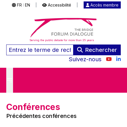
FR
EN
|
Accessibilité
|
Accès membre
|
Serving the public debate for more than 25 years
Rechercher
Suivez-nous
Conférences
Précédentes conférences