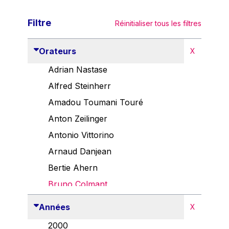
Filtre
Réinitialiser tous les filtres
Orateurs
X
Adrian Nastase
Alfred Steinherr
Amadou Toumani Touré
Anton Zeilinger
Antonio Vittorino
Arnaud Danjean
Bertie Ahern
Bruno Colmant
Carlo Thelen
Années
X
Cem Özdemir
2000