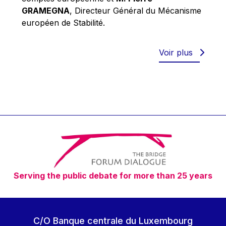
Robert Goebbels
GRAMEGNA
, Directeur Général du Mécanisme
Robert REYNDERS
européen de Stabilité.
Robert WEIDES
Rolf Tarrach
Voir plus
Štefan Füle
Thomas L. Cranfield
Tim Lankester
Timothy Radcliffe
Vaclav Klaus
Vassilios Skouris
Vítor Manuel da Silva Caldeira
Serving the public debate for more than 25 years
Viviane Reding
Walter Hagg
Walter RADERMACHER
C/O Banque centrale du Luxembourg