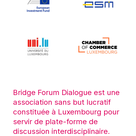
Koen LENAERTS
Lars Heikensten
Laura Kovesi
Luc Frieden
Lucas Papademos
Máire Geoghegan-Quinn
Manolis Mavrommatis
Marc Lemaître
Marcel Zadi Kessy
Mario Centeno
Bridge Forum Dialogue est une
Mario Monti
association sans but lucratif
Maroš ŠEFČOVIČ
constituée à Luxembourg pour
Martin Bailey
servir de plate-forme de
Martine Reicherts
discussion interdisciplinaire.