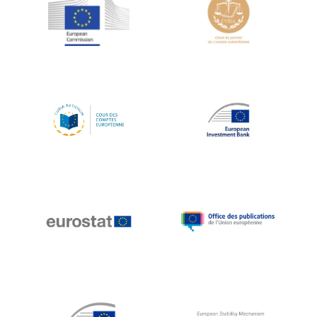
Jean-Louis Schiltz
Jean-Victor Louis
Jens Kreisel
Jeroen Dijsselbloem
Jochen Klucken
Johnny Åkerholm
Joschka Fischer
Juan Manuel Fabra Vallés
Julian Priestley
Karl-Heinz Lambertz
Katharien L.C. Hunt
Kenneth Rogoff
Klaus Regling
Klaus-Heiner Lehne