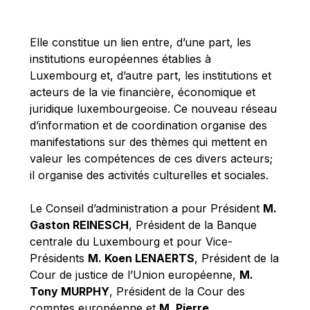
Michael Berry
Michael Palmer
Elle constitue un lien entre, d’une part, les
Michael Sohlman
institutions européennes établies à
Michel Goedert
Luxembourg et, d’autre part, les institutions et
acteurs de la vie financière, économique et
Mireille Delmas-Marty
juridique luxembourgeoise. Ce nouveau réseau
Nobuo Tanaka
d’information et de coordination organise des
Otmar Issing
manifestations sur des thèmes qui mettent en
valeur les compétences de ces divers acteurs;
Paolo Mengozzi
il organise des activités culturelles et sociales.
Paschal Donohoe
Pat Cox
Le Conseil d’administration a pour Président
M.
Gaston REINESCH
, Président de la Banque
Patrizia Nanz
centrale du Luxembourg et pour Vice-
Philippe Maystadt
Présidents
M. Koen LENAERTS
, Président de la
Pierre Gramegna
Cour de justice de l’Union européenne,
M.
Tony MURPHY
, Président de la Cour des
Richard Pelly
comptes européenne et
M. Pierre