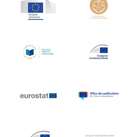
Jean-Louis Schiltz
Jean-Victor Louis
Jens Kreisel
Jeroen Dijsselbloem
Jochen Klucken
Johnny Åkerholm
Joschka Fischer
Juan Manuel Fabra Vallés
Julian Priestley
Karl-Heinz Lambertz
Katharien L.C. Hunt
Kenneth Rogoff
Klaus Regling
Klaus-Heiner Lehne