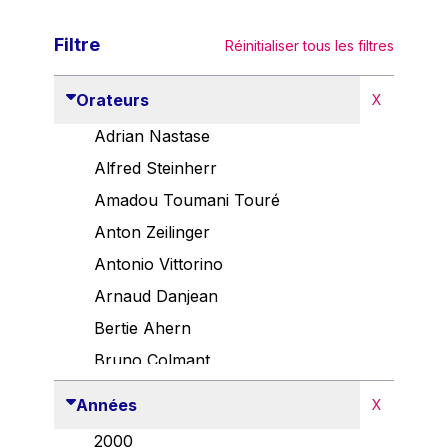
Filtre
Réinitialiser tous les filtres
Orateurs
X
Adrian Nastase
Alfred Steinherr
Amadou Toumani Touré
Anton Zeilinger
Antonio Vittorino
Arnaud Danjean
Bertie Ahern
Bruno Colmant
Carlo Thelen
Années
X
Cem Özdemir
2000