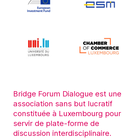
Koen LENAERTS
Lars Heikensten
Laura Kovesi
Luc Frieden
Lucas Papademos
Máire Geoghegan-Quinn
Manolis Mavrommatis
Marc Lemaître
Marcel Zadi Kessy
Mario Centeno
Bridge Forum Dialogue est une
Mario Monti
association sans but lucratif
Maroš ŠEFČOVIČ
constituée à Luxembourg pour
Martin Bailey
servir de plate-forme de
Martine Reicherts
discussion interdisciplinaire.