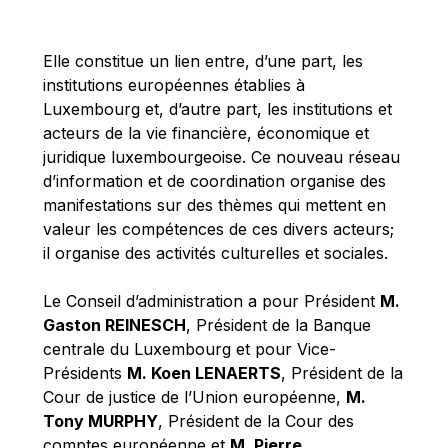
Michael Berry
Michael Palmer
Elle constitue un lien entre, d’une part, les
Michael Sohlman
institutions européennes établies à
Michel Goedert
Luxembourg et, d’autre part, les institutions et
acteurs de la vie financière, économique et
Mireille Delmas-Marty
juridique luxembourgeoise. Ce nouveau réseau
Nobuo Tanaka
d’information et de coordination organise des
Otmar Issing
manifestations sur des thèmes qui mettent en
valeur les compétences de ces divers acteurs;
Paolo Mengozzi
il organise des activités culturelles et sociales.
Paschal Donohoe
Pat Cox
Le Conseil d’administration a pour Président
M.
Gaston REINESCH
, Président de la Banque
Patrizia Nanz
centrale du Luxembourg et pour Vice-
Philippe Maystadt
Présidents
M. Koen LENAERTS
, Président de la
Pierre Gramegna
Cour de justice de l’Union européenne,
M.
Tony MURPHY
, Président de la Cour des
Richard Pelly
comptes européenne et
M. Pierre