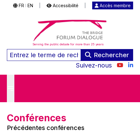
FR
EN
|
Accessibilité
|
Accès membre
|
Serving the public debate for more than 25 years
Rechercher
Suivez-nous
Conférences
Précédentes conférences