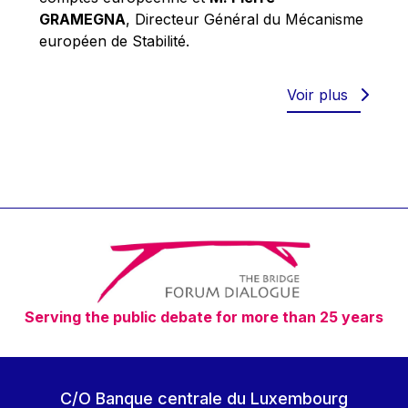
Robert Goebbels
GRAMEGNA
, Directeur Général du Mécanisme
Robert REYNDERS
européen de Stabilité.
Robert WEIDES
Rolf Tarrach
Voir plus
Štefan Füle
Thomas L. Cranfield
Tim Lankester
Timothy Radcliffe
Vaclav Klaus
Vassilios Skouris
Vítor Manuel da Silva Caldeira
Serving the public debate for more than 25 years
Viviane Reding
Walter Hagg
Walter RADERMACHER
C/O Banque centrale du Luxembourg