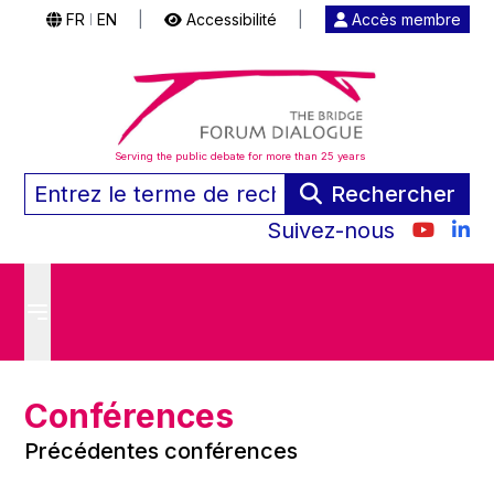
FR
EN
|
Accessibilité
|
Accès membre
|
Serving the public debate for more than 25 years
Rechercher
Suivez-nous
Conférences
Précédentes conférences