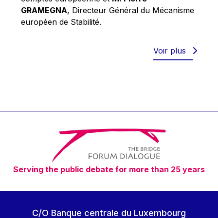
Robert Goebbels
GRAMEGNA
, Directeur Général du Mécanisme
Robert REYNDERS
européen de Stabilité.
Robert WEIDES
Rolf Tarrach
Voir plus
Štefan Füle
Thomas L. Cranfield
Tim Lankester
Timothy Radcliffe
Vaclav Klaus
Vassilios Skouris
Vítor Manuel da Silva Caldeira
Serving the public debate for more than 25 years
Viviane Reding
Walter Hagg
Walter RADERMACHER
C/O Banque centrale du Luxembourg