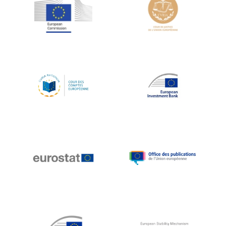
Jean-Louis Schiltz
Jean-Victor Louis
Jens Kreisel
Jeroen Dijsselbloem
Jochen Klucken
Johnny Åkerholm
Joschka Fischer
Juan Manuel Fabra Vallés
Julian Priestley
Karl-Heinz Lambertz
Katharien L.C. Hunt
Kenneth Rogoff
Klaus Regling
Klaus-Heiner Lehne