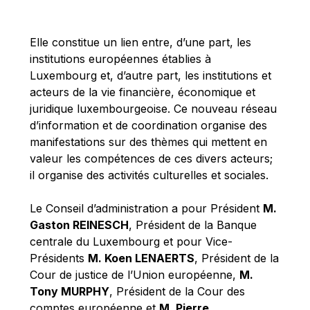
Michael Berry
Michael Palmer
Elle constitue un lien entre, d’une part, les
Michael Sohlman
institutions européennes établies à
Michel Goedert
Luxembourg et, d’autre part, les institutions et
acteurs de la vie financière, économique et
Mireille Delmas-Marty
juridique luxembourgeoise. Ce nouveau réseau
Nobuo Tanaka
d’information et de coordination organise des
Otmar Issing
manifestations sur des thèmes qui mettent en
valeur les compétences de ces divers acteurs;
Paolo Mengozzi
il organise des activités culturelles et sociales.
Paschal Donohoe
Pat Cox
Le Conseil d’administration a pour Président
M.
Gaston REINESCH
, Président de la Banque
Patrizia Nanz
centrale du Luxembourg et pour Vice-
Philippe Maystadt
Présidents
M. Koen LENAERTS
, Président de la
Pierre Gramegna
Cour de justice de l’Union européenne,
M.
Tony MURPHY
, Président de la Cour des
Richard Pelly
comptes européenne et
M. Pierre