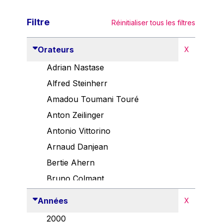
Filtre
Réinitialiser tous les filtres
Orateurs
X
Adrian Nastase
Alfred Steinherr
Amadou Toumani Touré
Anton Zeilinger
Antonio Vittorino
Arnaud Danjean
Bertie Ahern
Bruno Colmant
Carlo Thelen
Années
X
Cem Özdemir
2000