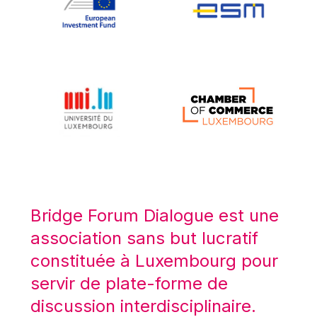
Koen LENAERTS
Lars Heikensten
Laura Kovesi
Luc Frieden
Lucas Papademos
Máire Geoghegan-Quinn
Manolis Mavrommatis
Marc Lemaître
Marcel Zadi Kessy
Mario Centeno
Bridge Forum Dialogue est une
Mario Monti
association sans but lucratif
Maroš ŠEFČOVIČ
constituée à Luxembourg pour
Martin Bailey
servir de plate-forme de
Martine Reicherts
discussion interdisciplinaire.