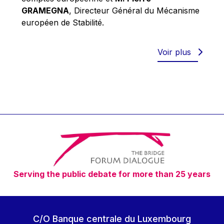
Robert Goebbels
GRAMEGNA
, Directeur Général du Mécanisme
Robert REYNDERS
européen de Stabilité.
Robert WEIDES
Rolf Tarrach
Voir plus
Štefan Füle
Thomas L. Cranfield
Tim Lankester
Timothy Radcliffe
Vaclav Klaus
Vassilios Skouris
Vítor Manuel da Silva Caldeira
Serving the public debate for more than 25 years
Viviane Reding
Walter Hagg
Walter RADERMACHER
C/O Banque centrale du Luxembourg