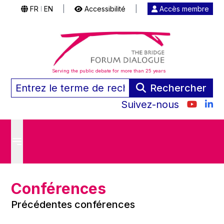
FR
EN
|
Accessibilité
|
Accès membre
|
Serving the public debate for more than 25 years
Rechercher
Suivez-nous
Conférences
Précédentes conférences