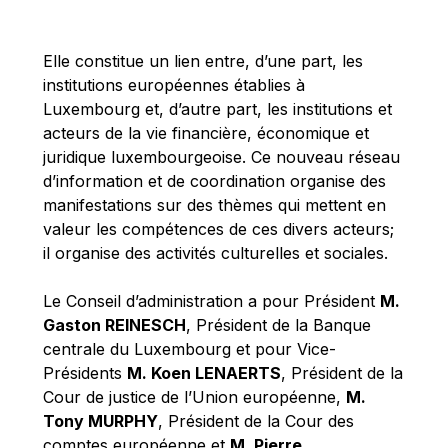
Michael Berry
Michael Palmer
Elle constitue un lien entre, d’une part, les
Michael Sohlman
institutions européennes établies à
Michel Goedert
Luxembourg et, d’autre part, les institutions et
acteurs de la vie financière, économique et
Mireille Delmas-Marty
juridique luxembourgeoise. Ce nouveau réseau
Nobuo Tanaka
d’information et de coordination organise des
Otmar Issing
manifestations sur des thèmes qui mettent en
valeur les compétences de ces divers acteurs;
Paolo Mengozzi
il organise des activités culturelles et sociales.
Paschal Donohoe
Pat Cox
Le Conseil d’administration a pour Président
M.
Gaston REINESCH
, Président de la Banque
Patrizia Nanz
centrale du Luxembourg et pour Vice-
Philippe Maystadt
Présidents
M. Koen LENAERTS
, Président de la
Pierre Gramegna
Cour de justice de l’Union européenne,
M.
Tony MURPHY
, Président de la Cour des
Richard Pelly
comptes européenne et
M. Pierre