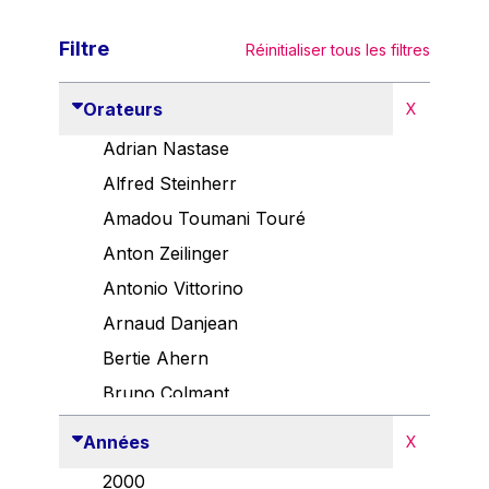
Filtre
Réinitialiser tous les filtres
Orateurs
X
Adrian Nastase
Alfred Steinherr
Amadou Toumani Touré
Anton Zeilinger
Antonio Vittorino
Arnaud Danjean
Bertie Ahern
Bruno Colmant
Carlo Thelen
Années
X
Cem Özdemir
2000