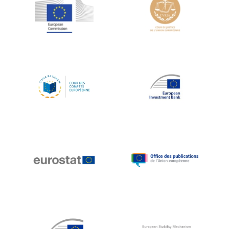
Jean-Louis Schiltz
Jean-Victor Louis
Jens Kreisel
Jeroen Dijsselbloem
Jochen Klucken
Johnny Åkerholm
Joschka Fischer
Juan Manuel Fabra Vallés
Julian Priestley
Karl-Heinz Lambertz
Katharien L.C. Hunt
Kenneth Rogoff
Klaus Regling
Klaus-Heiner Lehne