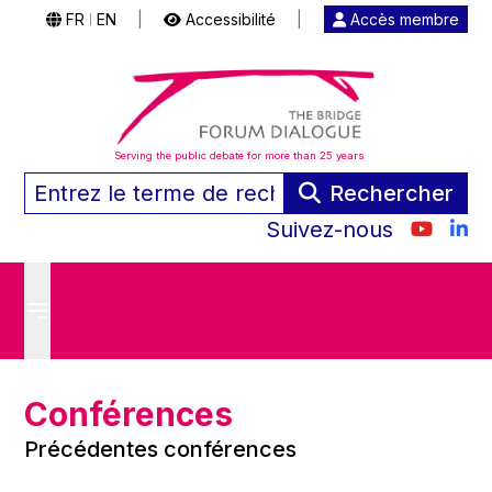
FR
EN
|
Accessibilité
|
Accès membre
|
Serving the public debate for more than 25 years
Rechercher
Suivez-nous
Conférences
Précédentes conférences