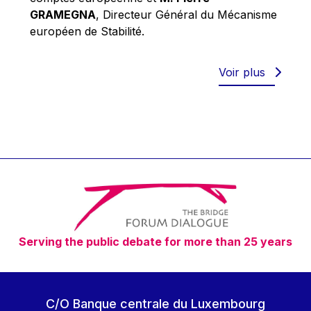
Robert Goebbels
GRAMEGNA
, Directeur Général du Mécanisme
Robert REYNDERS
européen de Stabilité.
Robert WEIDES
Rolf Tarrach
Voir plus
Štefan Füle
Thomas L. Cranfield
Tim Lankester
Timothy Radcliffe
Vaclav Klaus
Vassilios Skouris
Vítor Manuel da Silva Caldeira
Serving the public debate for more than 25 years
Viviane Reding
Walter Hagg
Walter RADERMACHER
C/O Banque centrale du Luxembourg