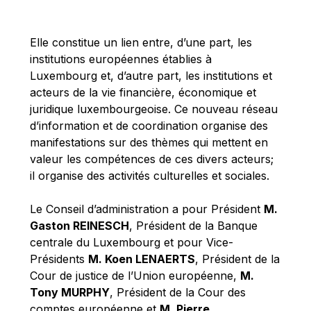
Michael Berry
Michael Palmer
Elle constitue un lien entre, d’une part, les
Michael Sohlman
institutions européennes établies à
Michel Goedert
Luxembourg et, d’autre part, les institutions et
acteurs de la vie financière, économique et
Mireille Delmas-Marty
juridique luxembourgeoise. Ce nouveau réseau
Nobuo Tanaka
d’information et de coordination organise des
Otmar Issing
manifestations sur des thèmes qui mettent en
valeur les compétences de ces divers acteurs;
Paolo Mengozzi
il organise des activités culturelles et sociales.
Paschal Donohoe
Pat Cox
Le Conseil d’administration a pour Président
M.
Gaston REINESCH
, Président de la Banque
Patrizia Nanz
centrale du Luxembourg et pour Vice-
Philippe Maystadt
Présidents
M. Koen LENAERTS
, Président de la
Pierre Gramegna
Cour de justice de l’Union européenne,
M.
Tony MURPHY
, Président de la Cour des
Richard Pelly
comptes européenne et
M. Pierre