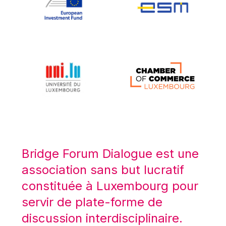
Koen LENAERTS
Lars Heikensten
Laura Kovesi
Luc Frieden
Lucas Papademos
Máire Geoghegan-Quinn
Manolis Mavrommatis
Marc Lemaître
Marcel Zadi Kessy
Mario Centeno
Bridge Forum Dialogue est une
Mario Monti
association sans but lucratif
Maroš ŠEFČOVIČ
constituée à Luxembourg pour
Martin Bailey
servir de plate-forme de
Martine Reicherts
discussion interdisciplinaire.