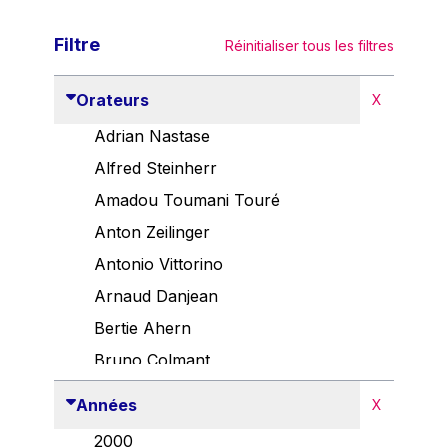
Filtre
Réinitialiser tous les filtres
Orateurs
X
Adrian Nastase
Alfred Steinherr
Amadou Toumani Touré
Anton Zeilinger
Antonio Vittorino
Arnaud Danjean
Bertie Ahern
Bruno Colmant
Carlo Thelen
Années
X
Cem Özdemir
2000