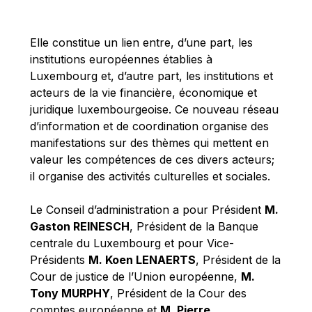
Michael Berry
Michael Palmer
Elle constitue un lien entre, d’une part, les
Michael Sohlman
institutions européennes établies à
Michel Goedert
Luxembourg et, d’autre part, les institutions et
acteurs de la vie financière, économique et
Mireille Delmas-Marty
juridique luxembourgeoise. Ce nouveau réseau
Nobuo Tanaka
d’information et de coordination organise des
Otmar Issing
manifestations sur des thèmes qui mettent en
valeur les compétences de ces divers acteurs;
Paolo Mengozzi
il organise des activités culturelles et sociales.
Paschal Donohoe
Pat Cox
Le Conseil d’administration a pour Président
M.
Gaston REINESCH
, Président de la Banque
Patrizia Nanz
centrale du Luxembourg et pour Vice-
Philippe Maystadt
Présidents
M. Koen LENAERTS
, Président de la
Pierre Gramegna
Cour de justice de l’Union européenne,
M.
Tony MURPHY
, Président de la Cour des
Richard Pelly
comptes européenne et
M. Pierre