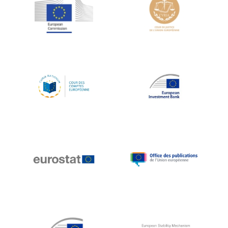
Jean-Louis Schiltz
Jean-Victor Louis
Jens Kreisel
Jeroen Dijsselbloem
Jochen Klucken
Johnny Åkerholm
Joschka Fischer
Juan Manuel Fabra Vallés
Julian Priestley
Karl-Heinz Lambertz
Katharien L.C. Hunt
Kenneth Rogoff
Klaus Regling
Klaus-Heiner Lehne