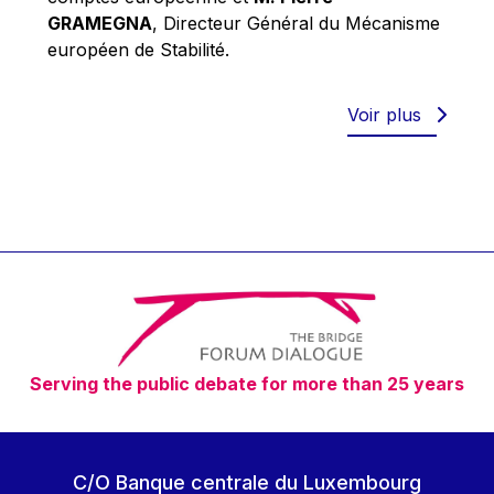
Robert Goebbels
GRAMEGNA
, Directeur Général du Mécanisme
Robert REYNDERS
européen de Stabilité.
Robert WEIDES
Rolf Tarrach
Voir plus
Štefan Füle
Thomas L. Cranfield
Tim Lankester
Timothy Radcliffe
Vaclav Klaus
Vassilios Skouris
Vítor Manuel da Silva Caldeira
Serving the public debate for more than 25 years
Viviane Reding
Walter Hagg
Walter RADERMACHER
C/O Banque centrale du Luxembourg