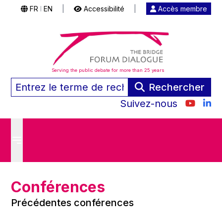
FR
EN
|
Accessibilité
|
Accès membre
|
Serving the public debate for more than 25 years
Rechercher
Suivez-nous
Conférences
Précédentes conférences