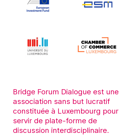
Koen LENAERTS
Lars Heikensten
Laura Kovesi
Luc Frieden
Lucas Papademos
Máire Geoghegan-Quinn
Manolis Mavrommatis
Marc Lemaître
Marcel Zadi Kessy
Mario Centeno
Bridge Forum Dialogue est une
Mario Monti
association sans but lucratif
Maroš ŠEFČOVIČ
constituée à Luxembourg pour
Martin Bailey
servir de plate-forme de
Martine Reicherts
discussion interdisciplinaire.