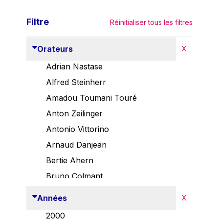
Filtre
Réinitialiser tous les filtres
Orateurs
X
Adrian Nastase
Alfred Steinherr
Amadou Toumani Touré
Anton Zeilinger
Antonio Vittorino
Arnaud Danjean
Bertie Ahern
Bruno Colmant
Carlo Thelen
Années
X
Cem Özdemir
2000