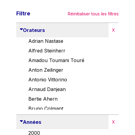
Filtre
Réinitialiser tous les filtres
Orateurs
X
Adrian Nastase
Alfred Steinherr
Amadou Toumani Touré
Anton Zeilinger
Antonio Vittorino
Arnaud Danjean
Bertie Ahern
Bruno Colmant
Carlo Thelen
Années
X
Cem Özdemir
2000