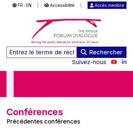
FR
EN
|
Accessibilité
|
Accès membre
|
Serving the public debate for more than 25 years
Rechercher
Suivez-nous
Conférences
Précédentes conférences