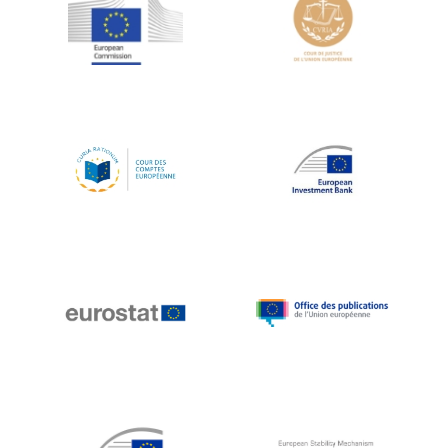
Jean-Louis Schiltz
Jean-Victor Louis
Jens Kreisel
Jeroen Dijsselbloem
Jochen Klucken
Johnny Åkerholm
Joschka Fischer
Juan Manuel Fabra Vallés
Julian Priestley
Karl-Heinz Lambertz
Katharien L.C. Hunt
Kenneth Rogoff
Klaus Regling
Klaus-Heiner Lehne