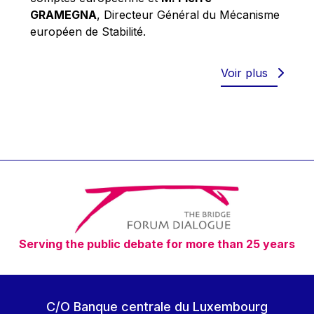
Robert Goebbels
GRAMEGNA
, Directeur Général du Mécanisme
Robert REYNDERS
européen de Stabilité.
Robert WEIDES
Rolf Tarrach
Voir plus
Štefan Füle
Thomas L. Cranfield
Tim Lankester
Timothy Radcliffe
Vaclav Klaus
Vassilios Skouris
Vítor Manuel da Silva Caldeira
Serving the public debate for more than 25 years
Viviane Reding
Walter Hagg
Walter RADERMACHER
C/O Banque centrale du Luxembourg