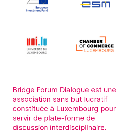
Koen LENAERTS
Lars Heikensten
Laura Kovesi
Luc Frieden
Lucas Papademos
Máire Geoghegan-Quinn
Manolis Mavrommatis
Marc Lemaître
Marcel Zadi Kessy
Mario Centeno
Bridge Forum Dialogue est une
Mario Monti
association sans but lucratif
Maroš ŠEFČOVIČ
constituée à Luxembourg pour
Martin Bailey
servir de plate-forme de
Martine Reicherts
discussion interdisciplinaire.