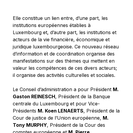
Michael Berry
Michael Palmer
Elle constitue un lien entre, d’une part, les
Michael Sohlman
institutions européennes établies à
Michel Goedert
Luxembourg et, d’autre part, les institutions et
acteurs de la vie financière, économique et
Mireille Delmas-Marty
juridique luxembourgeoise. Ce nouveau réseau
Nobuo Tanaka
d’information et de coordination organise des
Otmar Issing
manifestations sur des thèmes qui mettent en
valeur les compétences de ces divers acteurs;
Paolo Mengozzi
il organise des activités culturelles et sociales.
Paschal Donohoe
Pat Cox
Le Conseil d’administration a pour Président
M.
Gaston REINESCH
, Président de la Banque
Patrizia Nanz
centrale du Luxembourg et pour Vice-
Philippe Maystadt
Présidents
M. Koen LENAERTS
, Président de la
Pierre Gramegna
Cour de justice de l’Union européenne,
M.
Tony MURPHY
, Président de la Cour des
Richard Pelly
comptes européenne et
M. Pierre