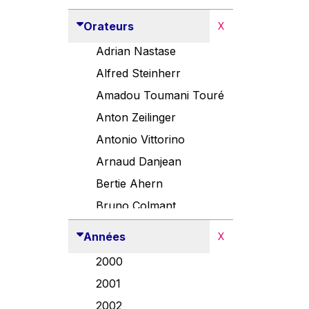
Orateurs
X
Adrian Nastase
Alfred Steinherr
Amadou Toumani Touré
Anton Zeilinger
Antonio Vittorino
Arnaud Danjean
Bertie Ahern
Bruno Colmant
Carlo Thelen
Années
X
Cem Özdemir
2000
Danny Alexander
2001
Désirée Van Boxtel
2002