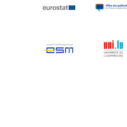
Jean-Louis Biancarelli
Jean-Louis Schiltz
Jean-Victor Louis
Jens Kreisel
Jeroen Dijsselbloem
Jochen Klucken
Johnny Åkerholm
Joschka Fischer
Juan Manuel Fabra
Vallés
Julian Priestley
Karl-Heinz Lambertz
Katharien L.C. Hunt
Kenneth Rogoff