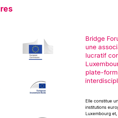
res
Bridge For
une associ
lucratif co
Luxembourg
plate-form
interdiscipl
Elle constitue un
institutions eur
Luxembourg et, d