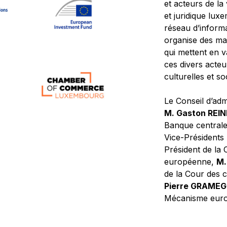
et acteurs de la
et juridique lu
réseau d’informa
organise des ma
qui mettent en 
ces divers acteur
culturelles et so
Le Conseil d’adm
M. Gaston REI
Banque central
Vice-Présidents
Président de la 
européenne,
M.
de la Cour des
Pierre GRAME
Mécanisme europ