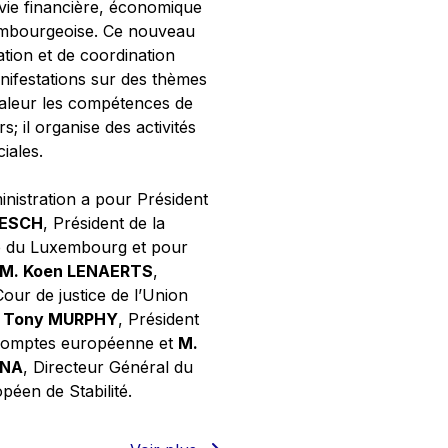
 vie financière, économique
xembourgeoise. Ce nouveau
tion et de coordination
nifestations sur des thèmes
valeur les compétences de
s; il organise des activités
ciales.
inistration a pour Président
NESCH
, Président de la
e du Luxembourg et pour
M. Koen LENAERTS
,
Cour de justice de l’Union
 Tony MURPHY
, Président
 comptes européenne et
M.
GNA
, Directeur Général du
éen de Stabilité.