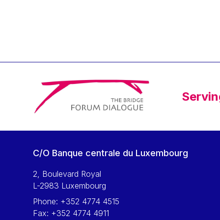
Klaus Regling
Klaus-Heiner Lehne
Koen LENAERTS
Lars Heikensten
Laura Kovesi
Luc Frieden
Servin
Lucas Papademos
Máire Geoghegan-Quinn
Manolis Mavrommatis
Marc Lemaître
C/O Banque centrale du Luxembourg
Marcel Zadi Kessy
Mario Centeno
2, Boulevard Royal
L-2983 Luxembourg
Mario Monti
Phone:
+352 4774 4515
Maroš ŠEFČOVIČ
Fax:
+352 4774 4911