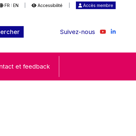
FR
EN
|
Accessibilité
|
Accès membre
|
ercher
Suivez-nous
ntact et feedback