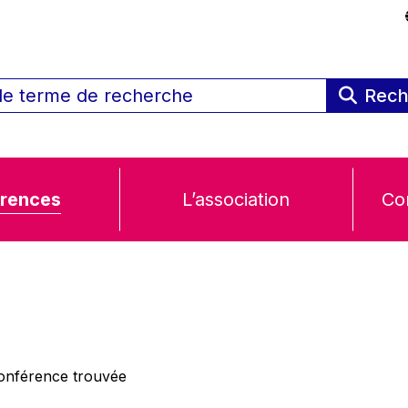
Rech
rences
L’association
Co
nférence trouvée