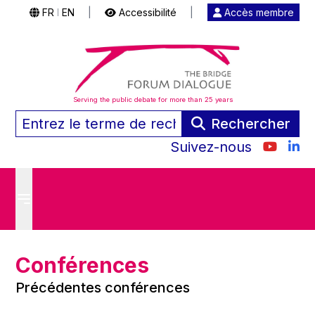
FR
EN
|
Accessibilité
|
Accès membre
|
Serving the public debate for more than 25 years
Rechercher
Suivez-nous
Conférences
Précédentes conférences