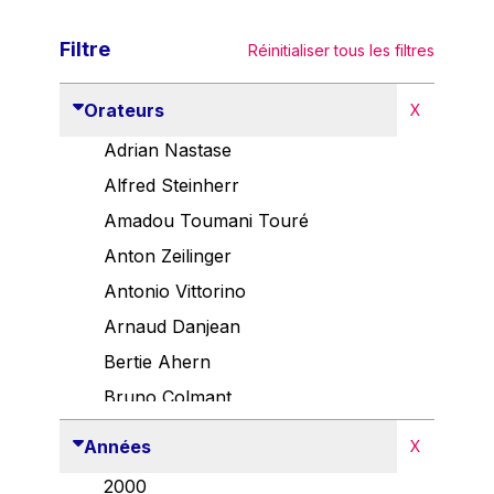
Filtre
Réinitialiser tous les filtres
Orateurs
X
Adrian Nastase
Alfred Steinherr
Amadou Toumani Touré
Anton Zeilinger
Antonio Vittorino
Arnaud Danjean
Bertie Ahern
Bruno Colmant
Carlo Thelen
Années
X
Cem Özdemir
2000