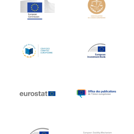
Jean-Louis Schiltz
Jean-Victor Louis
Jens Kreisel
Jeroen Dijsselbloem
Jochen Klucken
Johnny Åkerholm
Joschka Fischer
Juan Manuel Fabra Vallés
Julian Priestley
Karl-Heinz Lambertz
Katharien L.C. Hunt
Kenneth Rogoff
Klaus Regling
Klaus-Heiner Lehne