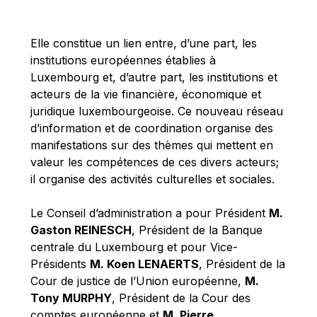
Michael Berry
Michael Palmer
Elle constitue un lien entre, d’une part, les
Michael Sohlman
institutions européennes établies à
Michel Goedert
Luxembourg et, d’autre part, les institutions et
acteurs de la vie financière, économique et
Mireille Delmas-Marty
juridique luxembourgeoise. Ce nouveau réseau
Nobuo Tanaka
d’information et de coordination organise des
Otmar Issing
manifestations sur des thèmes qui mettent en
valeur les compétences de ces divers acteurs;
Paolo Mengozzi
il organise des activités culturelles et sociales.
Paschal Donohoe
Pat Cox
Le Conseil d’administration a pour Président
M.
Gaston REINESCH
, Président de la Banque
Patrizia Nanz
centrale du Luxembourg et pour Vice-
Philippe Maystadt
Présidents
M. Koen LENAERTS
, Président de la
Pierre Gramegna
Cour de justice de l’Union européenne,
M.
Tony MURPHY
, Président de la Cour des
Richard Pelly
comptes européenne et
M. Pierre