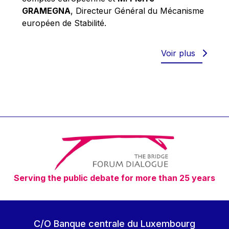
Robert Goebbels
GRAMEGNA
, Directeur Général du Mécanisme
Robert REYNDERS
européen de Stabilité.
Robert WEIDES
Rolf Tarrach
Voir plus
Štefan Füle
Thomas L. Cranfield
Tim Lankester
Timothy Radcliffe
Vaclav Klaus
Vassilios Skouris
Vítor Manuel da Silva Caldeira
Serving the public debate for more than 25 years
Viviane Reding
Walter Hagg
Walter RADERMACHER
C/O Banque centrale du Luxembourg