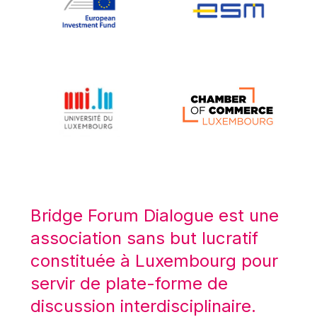
Koen LENAERTS
Lars Heikensten
Laura Kovesi
Luc Frieden
Lucas Papademos
Máire Geoghegan-Quinn
Manolis Mavrommatis
Marc Lemaître
Marcel Zadi Kessy
Mario Centeno
Bridge Forum Dialogue est une
Mario Monti
association sans but lucratif
Maroš ŠEFČOVIČ
constituée à Luxembourg pour
Martin Bailey
servir de plate-forme de
Martine Reicherts
discussion interdisciplinaire.