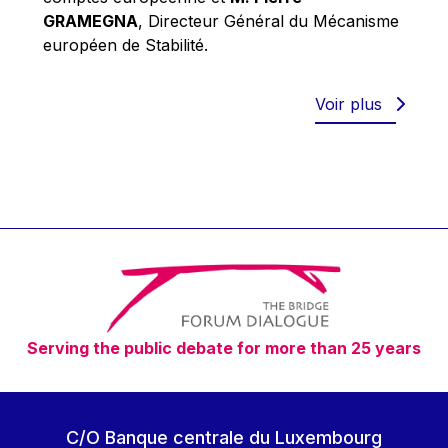
Robert Goebbels
GRAMEGNA
, Directeur Général du Mécanisme
Robert REYNDERS
européen de Stabilité.
Robert WEIDES
Rolf Tarrach
Voir plus
Štefan Füle
Thomas L. Cranfield
Tim Lankester
Timothy Radcliffe
Vaclav Klaus
Vassilios Skouris
Vítor Manuel da Silva Caldeira
Serving the public debate for more than 25 years
Viviane Reding
Walter Hagg
Walter RADERMACHER
C/O Banque centrale du Luxembourg