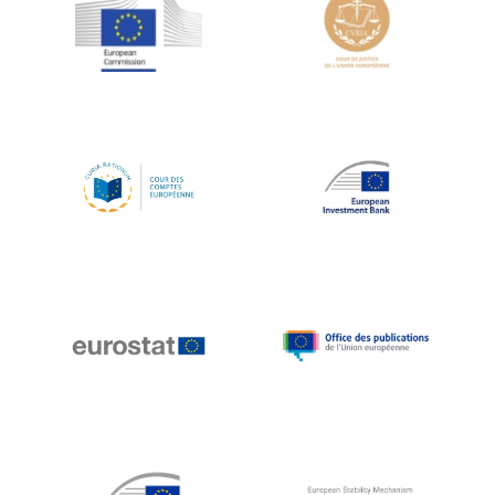
Jean-Louis Schiltz
Jean-Victor Louis
Jens Kreisel
Jeroen Dijsselbloem
Jochen Klucken
Johnny Åkerholm
Joschka Fischer
Juan Manuel Fabra Vallés
Julian Priestley
Karl-Heinz Lambertz
Katharien L.C. Hunt
Kenneth Rogoff
Klaus Regling
Klaus-Heiner Lehne