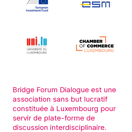
Koen LENAERTS
Lars Heikensten
Laura Kovesi
Luc Frieden
Lucas Papademos
Máire Geoghegan-Quinn
Manolis Mavrommatis
Marc Lemaître
Marcel Zadi Kessy
Mario Centeno
Bridge Forum Dialogue est une
Mario Monti
association sans but lucratif
Maroš ŠEFČOVIČ
constituée à Luxembourg pour
Martin Bailey
servir de plate-forme de
Martine Reicherts
discussion interdisciplinaire.