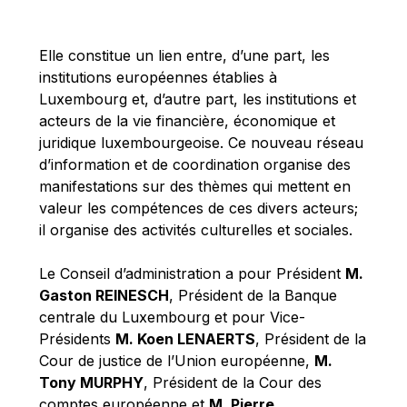
Michael Berry
Michael Palmer
Elle constitue un lien entre, d’une part, les
Michael Sohlman
institutions européennes établies à
Michel Goedert
Luxembourg et, d’autre part, les institutions et
acteurs de la vie financière, économique et
Mireille Delmas-Marty
juridique luxembourgeoise. Ce nouveau réseau
Nobuo Tanaka
d’information et de coordination organise des
Otmar Issing
manifestations sur des thèmes qui mettent en
valeur les compétences de ces divers acteurs;
Paolo Mengozzi
il organise des activités culturelles et sociales.
Paschal Donohoe
Pat Cox
Le Conseil d’administration a pour Président
M.
Gaston REINESCH
, Président de la Banque
Patrizia Nanz
centrale du Luxembourg et pour Vice-
Philippe Maystadt
Présidents
M. Koen LENAERTS
, Président de la
Pierre Gramegna
Cour de justice de l’Union européenne,
M.
Tony MURPHY
, Président de la Cour des
Richard Pelly
comptes européenne et
M. Pierre