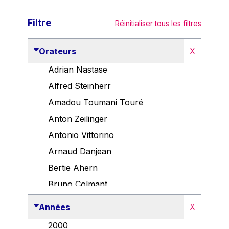
Filtre
Réinitialiser tous les filtres
Orateurs
X
Adrian Nastase
Alfred Steinherr
Amadou Toumani Touré
Anton Zeilinger
Antonio Vittorino
Arnaud Danjean
Bertie Ahern
Bruno Colmant
Carlo Thelen
Années
X
Cem Özdemir
2000