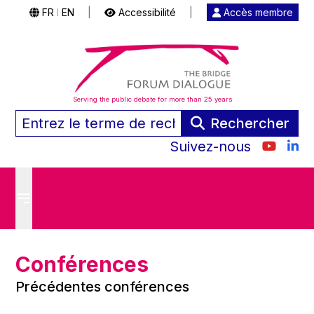
FR
EN
|
Accessibilité
|
Accès membre
|
Serving the public debate for more than 25 years
Rechercher
Suivez-nous
Conférences
Précédentes conférences