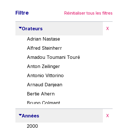
Filtre
Réinitialiser tous les filtres
Orateurs
X
Adrian Nastase
Alfred Steinherr
Amadou Toumani Touré
Anton Zeilinger
Antonio Vittorino
Arnaud Danjean
Bertie Ahern
Bruno Colmant
Carlo Thelen
Années
X
Cem Özdemir
2000