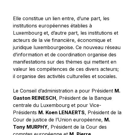
Michael Berry
Michael Palmer
Elle constitue un lien entre, d’une part, les
Michael Sohlman
institutions européennes établies à
Michel Goedert
Luxembourg et, d’autre part, les institutions et
acteurs de la vie financière, économique et
Mireille Delmas-Marty
juridique luxembourgeoise. Ce nouveau réseau
Nobuo Tanaka
d’information et de coordination organise des
Otmar Issing
manifestations sur des thèmes qui mettent en
valeur les compétences de ces divers acteurs;
Paolo Mengozzi
il organise des activités culturelles et sociales.
Paschal Donohoe
Pat Cox
Le Conseil d’administration a pour Président
M.
Gaston REINESCH
, Président de la Banque
Patrizia Nanz
centrale du Luxembourg et pour Vice-
Philippe Maystadt
Présidents
M. Koen LENAERTS
, Président de la
Pierre Gramegna
Cour de justice de l’Union européenne,
M.
Tony MURPHY
, Président de la Cour des
Richard Pelly
comptes européenne et
M. Pierre