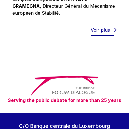
Robert Goebbels
GRAMEGNA
, Directeur Général du Mécanisme
Robert REYNDERS
européen de Stabilité.
Robert WEIDES
Rolf Tarrach
Voir plus
Štefan Füle
Thomas L. Cranfield
Tim Lankester
Timothy Radcliffe
Vaclav Klaus
Vassilios Skouris
Vítor Manuel da Silva Caldeira
Serving the public debate for more than 25 years
Viviane Reding
Walter Hagg
Walter RADERMACHER
C/O Banque centrale du Luxembourg