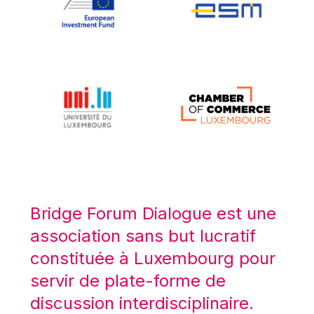
Koen LENAERTS
Lars Heikensten
Laura Kovesi
Luc Frieden
Lucas Papademos
Máire Geoghegan-Quinn
Manolis Mavrommatis
Marc Lemaître
Marcel Zadi Kessy
Mario Centeno
Bridge Forum Dialogue est une
Mario Monti
association sans but lucratif
Maroš ŠEFČOVIČ
constituée à Luxembourg pour
Martin Bailey
servir de plate-forme de
Martine Reicherts
discussion interdisciplinaire.