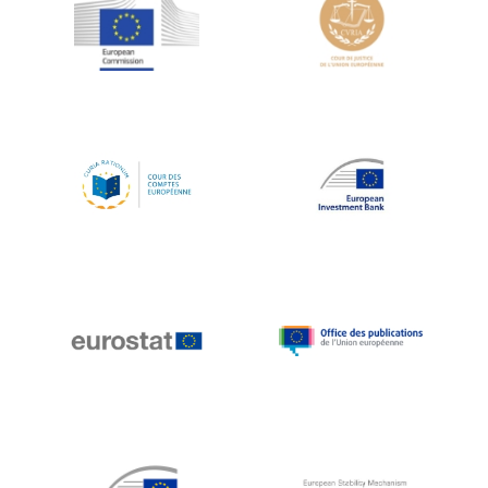
Jean-Louis Schiltz
Jean-Victor Louis
Jens Kreisel
Jeroen Dijsselbloem
Jochen Klucken
Johnny Åkerholm
Joschka Fischer
Juan Manuel Fabra Vallés
Julian Priestley
Karl-Heinz Lambertz
Katharien L.C. Hunt
Kenneth Rogoff
Klaus Regling
Klaus-Heiner Lehne