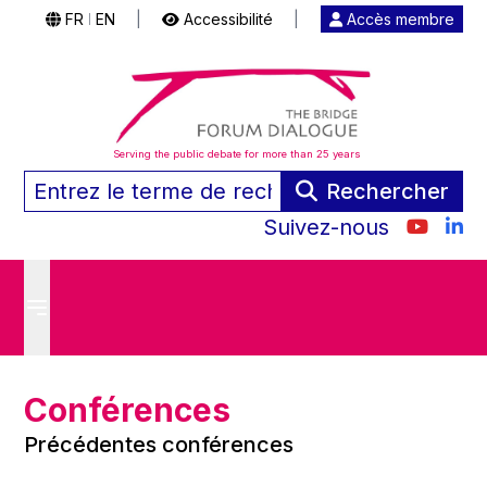
FR
EN
|
Accessibilité
|
Accès membre
|
Serving the public debate for more than 25 years
Rechercher
Suivez-nous
Conférences
Précédentes conférences