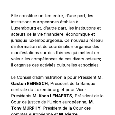
Michael Berry
Michael Palmer
Elle constitue un lien entre, d’une part, les
Michael Sohlman
institutions européennes établies à
Michel Goedert
Luxembourg et, d’autre part, les institutions et
acteurs de la vie financière, économique et
Mireille Delmas-Marty
juridique luxembourgeoise. Ce nouveau réseau
Nobuo Tanaka
d’information et de coordination organise des
Otmar Issing
manifestations sur des thèmes qui mettent en
valeur les compétences de ces divers acteurs;
Paolo Mengozzi
il organise des activités culturelles et sociales.
Paschal Donohoe
Pat Cox
Le Conseil d’administration a pour Président
M.
Gaston REINESCH
, Président de la Banque
Patrizia Nanz
centrale du Luxembourg et pour Vice-
Philippe Maystadt
Présidents
M. Koen LENAERTS
, Président de la
Pierre Gramegna
Cour de justice de l’Union européenne,
M.
Tony MURPHY
, Président de la Cour des
Richard Pelly
comptes européenne et
M. Pierre