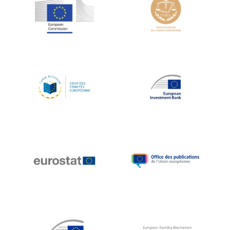
Jean-Louis Schiltz
Jean-Victor Louis
Jens Kreisel
Jeroen Dijsselbloem
Jochen Klucken
Johnny Åkerholm
Joschka Fischer
Juan Manuel Fabra Vallés
Julian Priestley
Karl-Heinz Lambertz
Katharien L.C. Hunt
Kenneth Rogoff
Klaus Regling
Klaus-Heiner Lehne