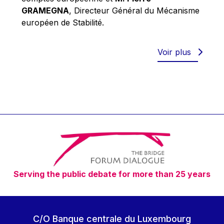
Robert Goebbels
GRAMEGNA
, Directeur Général du Mécanisme
Robert REYNDERS
européen de Stabilité.
Robert WEIDES
Rolf Tarrach
Voir plus
Štefan Füle
Thomas L. Cranfield
Tim Lankester
Timothy Radcliffe
Vaclav Klaus
Vassilios Skouris
Vítor Manuel da Silva Caldeira
Serving the public debate for more than 25 years
Viviane Reding
Walter Hagg
Walter RADERMACHER
C/O Banque centrale du Luxembourg