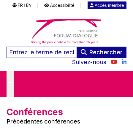
FR
EN
|
Accessibilité
|
Accès membre
|
Serving the public debate for more than 25 years
Rechercher
Suivez-nous
Conférences
Précédentes conférences