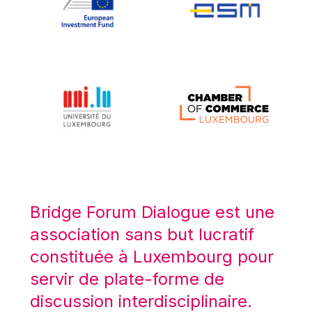
Koen LENAERTS
Lars Heikensten
Laura Kovesi
Luc Frieden
Lucas Papademos
Máire Geoghegan-Quinn
Manolis Mavrommatis
Marc Lemaître
Marcel Zadi Kessy
Mario Centeno
Bridge Forum Dialogue est une
Mario Monti
association sans but lucratif
Maroš ŠEFČOVIČ
constituée à Luxembourg pour
Martin Bailey
servir de plate-forme de
Martine Reicherts
discussion interdisciplinaire.