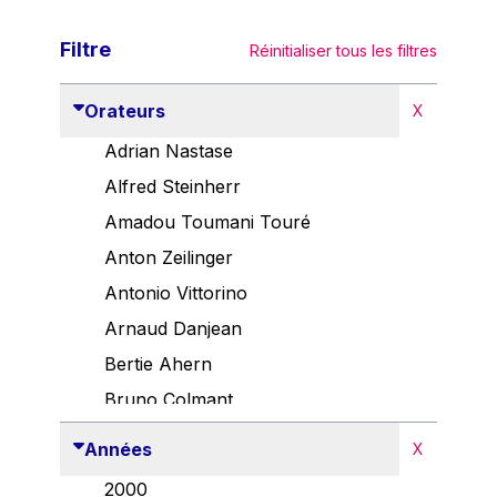
Filtre
Réinitialiser tous les filtres
Orateurs
X
Adrian Nastase
Alfred Steinherr
Amadou Toumani Touré
Anton Zeilinger
Antonio Vittorino
Arnaud Danjean
Bertie Ahern
Bruno Colmant
Carlo Thelen
Années
X
Cem Özdemir
2000