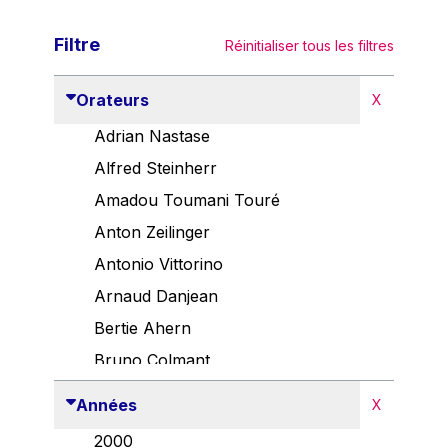
Filtre
Réinitialiser tous les filtres
Orateurs
X
Adrian Nastase
Alfred Steinherr
Amadou Toumani Touré
Anton Zeilinger
Antonio Vittorino
Arnaud Danjean
Bertie Ahern
Bruno Colmant
Carlo Thelen
Années
X
Cem Özdemir
2000