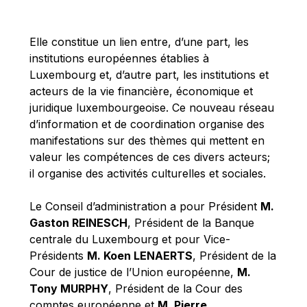
Michael Berry
Michael Palmer
Elle constitue un lien entre, d’une part, les
Michael Sohlman
institutions européennes établies à
Michel Goedert
Luxembourg et, d’autre part, les institutions et
acteurs de la vie financière, économique et
Mireille Delmas-Marty
juridique luxembourgeoise. Ce nouveau réseau
Nobuo Tanaka
d’information et de coordination organise des
Otmar Issing
manifestations sur des thèmes qui mettent en
valeur les compétences de ces divers acteurs;
Paolo Mengozzi
il organise des activités culturelles et sociales.
Paschal Donohoe
Pat Cox
Le Conseil d’administration a pour Président
M.
Gaston REINESCH
, Président de la Banque
Patrizia Nanz
centrale du Luxembourg et pour Vice-
Philippe Maystadt
Présidents
M. Koen LENAERTS
, Président de la
Pierre Gramegna
Cour de justice de l’Union européenne,
M.
Tony MURPHY
, Président de la Cour des
Richard Pelly
comptes européenne et
M. Pierre