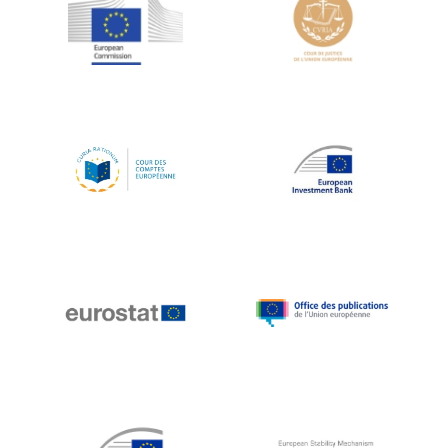
Jean-Louis Schiltz
Jean-Victor Louis
Jens Kreisel
Jeroen Dijsselbloem
Jochen Klucken
Johnny Åkerholm
Joschka Fischer
Juan Manuel Fabra Vallés
Julian Priestley
Karl-Heinz Lambertz
Katharien L.C. Hunt
Kenneth Rogoff
Klaus Regling
Klaus-Heiner Lehne