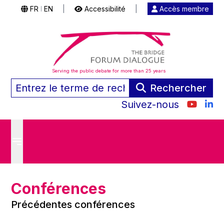
FR
EN
|
Accessibilité
|
Accès membre
|
Serving the public debate for more than 25 years
Rechercher
Suivez-nous
Conférences
Précédentes conférences