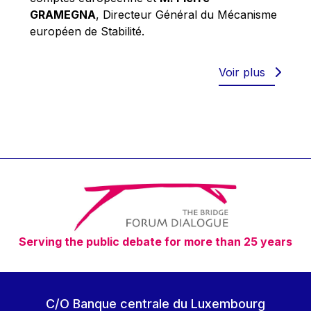
Robert Goebbels
GRAMEGNA
, Directeur Général du Mécanisme
Robert REYNDERS
européen de Stabilité.
Robert WEIDES
Rolf Tarrach
Voir plus
Štefan Füle
Thomas L. Cranfield
Tim Lankester
Timothy Radcliffe
Vaclav Klaus
Vassilios Skouris
Vítor Manuel da Silva Caldeira
Serving the public debate for more than 25 years
Viviane Reding
Walter Hagg
Walter RADERMACHER
C/O Banque centrale du Luxembourg