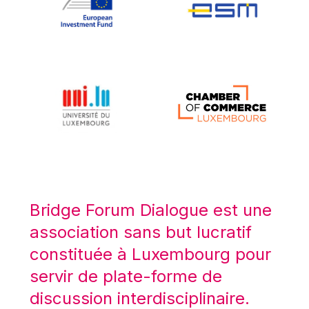
Koen LENAERTS
Lars Heikensten
Laura Kovesi
Luc Frieden
Lucas Papademos
Máire Geoghegan-Quinn
Manolis Mavrommatis
Marc Lemaître
Marcel Zadi Kessy
Mario Centeno
Bridge Forum Dialogue est une
Mario Monti
association sans but lucratif
Maroš ŠEFČOVIČ
constituée à Luxembourg pour
Martin Bailey
servir de plate-forme de
Martine Reicherts
discussion interdisciplinaire.