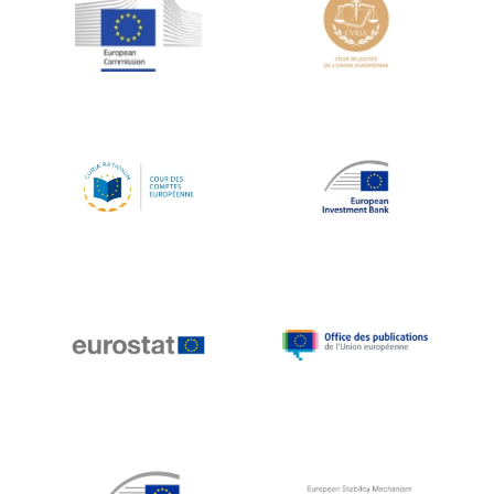
Jean-Louis Schiltz
Jean-Victor Louis
Jens Kreisel
Jeroen Dijsselbloem
Jochen Klucken
Johnny Åkerholm
Joschka Fischer
Juan Manuel Fabra Vallés
Julian Priestley
Karl-Heinz Lambertz
Katharien L.C. Hunt
Kenneth Rogoff
Klaus Regling
Klaus-Heiner Lehne