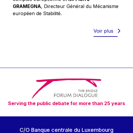
Robert Goebbels
GRAMEGNA
, Directeur Général du Mécanisme
Robert REYNDERS
européen de Stabilité.
Robert WEIDES
Rolf Tarrach
Voir plus
Štefan Füle
Thomas L. Cranfield
Tim Lankester
Timothy Radcliffe
Vaclav Klaus
Vassilios Skouris
Vítor Manuel da Silva Caldeira
Serving the public debate for more than 25 years
Viviane Reding
Walter Hagg
Walter RADERMACHER
C/O Banque centrale du Luxembourg