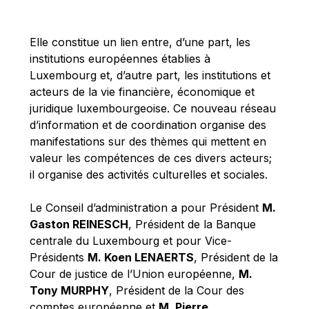
Michael Berry
Michael Palmer
Elle constitue un lien entre, d’une part, les
Michael Sohlman
institutions européennes établies à
Michel Goedert
Luxembourg et, d’autre part, les institutions et
acteurs de la vie financière, économique et
Mireille Delmas-Marty
juridique luxembourgeoise. Ce nouveau réseau
Nobuo Tanaka
d’information et de coordination organise des
Otmar Issing
manifestations sur des thèmes qui mettent en
valeur les compétences de ces divers acteurs;
Paolo Mengozzi
il organise des activités culturelles et sociales.
Paschal Donohoe
Pat Cox
Le Conseil d’administration a pour Président
M.
Gaston REINESCH
, Président de la Banque
Patrizia Nanz
centrale du Luxembourg et pour Vice-
Philippe Maystadt
Présidents
M. Koen LENAERTS
, Président de la
Pierre Gramegna
Cour de justice de l’Union européenne,
M.
Tony MURPHY
, Président de la Cour des
Richard Pelly
comptes européenne et
M. Pierre