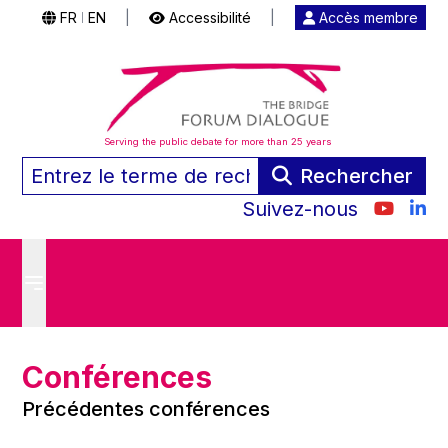
FR
EN
|
Accessibilité
|
Accès membre
|
Serving the public debate for more than 25 years
Rechercher
Suivez-nous
Conférences
Précédentes conférences