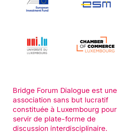
Koen LENAERTS
Lars Heikensten
Laura Kovesi
Luc Frieden
Lucas Papademos
Máire Geoghegan-Quinn
Manolis Mavrommatis
Marc Lemaître
Marcel Zadi Kessy
Mario Centeno
Bridge Forum Dialogue est une
Mario Monti
association sans but lucratif
Maroš ŠEFČOVIČ
constituée à Luxembourg pour
Martin Bailey
servir de plate-forme de
Martine Reicherts
discussion interdisciplinaire.