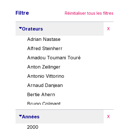
Filtre
Réinitialiser tous les filtres
Orateurs
X
Adrian Nastase
Alfred Steinherr
Amadou Toumani Touré
Anton Zeilinger
Antonio Vittorino
Arnaud Danjean
Bertie Ahern
Bruno Colmant
Carlo Thelen
Années
X
Cem Özdemir
2000