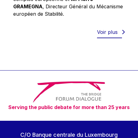
Robert Goebbels
GRAMEGNA
, Directeur Général du Mécanisme
Robert REYNDERS
européen de Stabilité.
Robert WEIDES
Rolf Tarrach
Voir plus
Štefan Füle
Thomas L. Cranfield
Tim Lankester
Timothy Radcliffe
Vaclav Klaus
Vassilios Skouris
Vítor Manuel da Silva Caldeira
Serving the public debate for more than 25 years
Viviane Reding
Walter Hagg
Walter RADERMACHER
C/O Banque centrale du Luxembourg