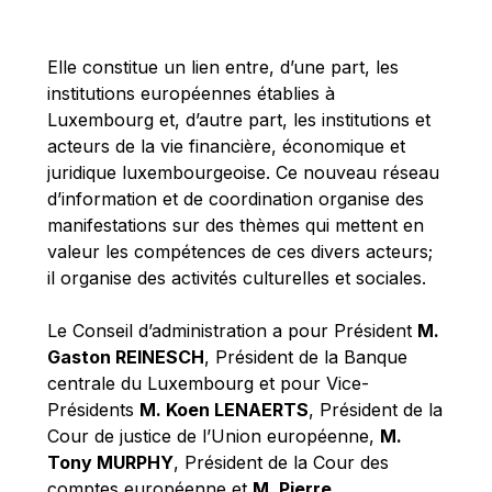
Michael Berry
Michael Palmer
Elle constitue un lien entre, d’une part, les
Michael Sohlman
institutions européennes établies à
Michel Goedert
Luxembourg et, d’autre part, les institutions et
acteurs de la vie financière, économique et
Mireille Delmas-Marty
juridique luxembourgeoise. Ce nouveau réseau
Nobuo Tanaka
d’information et de coordination organise des
Otmar Issing
manifestations sur des thèmes qui mettent en
valeur les compétences de ces divers acteurs;
Paolo Mengozzi
il organise des activités culturelles et sociales.
Paschal Donohoe
Pat Cox
Le Conseil d’administration a pour Président
M.
Gaston REINESCH
, Président de la Banque
Patrizia Nanz
centrale du Luxembourg et pour Vice-
Philippe Maystadt
Présidents
M. Koen LENAERTS
, Président de la
Pierre Gramegna
Cour de justice de l’Union européenne,
M.
Tony MURPHY
, Président de la Cour des
Richard Pelly
comptes européenne et
M. Pierre