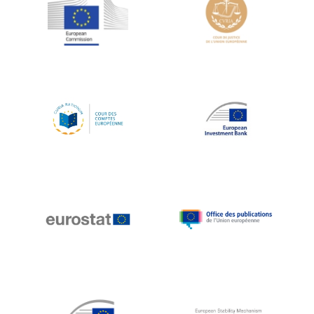
Jean-Louis Schiltz
Jean-Victor Louis
Jens Kreisel
Jeroen Dijsselbloem
Jochen Klucken
Johnny Åkerholm
Joschka Fischer
Juan Manuel Fabra Vallés
Julian Priestley
Karl-Heinz Lambertz
Katharien L.C. Hunt
Kenneth Rogoff
Klaus Regling
Klaus-Heiner Lehne