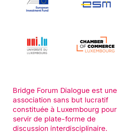
Koen LENAERTS
Lars Heikensten
Laura Kovesi
Luc Frieden
Lucas Papademos
Máire Geoghegan-Quinn
Manolis Mavrommatis
Marc Lemaître
Marcel Zadi Kessy
Mario Centeno
Bridge Forum Dialogue est une
Mario Monti
association sans but lucratif
Maroš ŠEFČOVIČ
constituée à Luxembourg pour
Martin Bailey
servir de plate-forme de
Martine Reicherts
discussion interdisciplinaire.