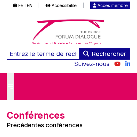
FR
EN
|
Accessibilité
|
Accès membre
|
Serving the public debate for more than 25 years
Rechercher
Suivez-nous
Conférences
Précédentes conférences