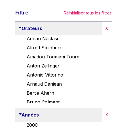
Filtre
Réinitialiser tous les filtres
Orateurs
X
Adrian Nastase
Alfred Steinherr
Amadou Toumani Touré
Anton Zeilinger
Antonio Vittorino
Arnaud Danjean
Bertie Ahern
Bruno Colmant
Carlo Thelen
Années
X
Cem Özdemir
2000