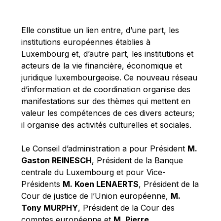
Michael Berry
Michael Palmer
Elle constitue un lien entre, d’une part, les
Michael Sohlman
institutions européennes établies à
Michel Goedert
Luxembourg et, d’autre part, les institutions et
acteurs de la vie financière, économique et
Mireille Delmas-Marty
juridique luxembourgeoise. Ce nouveau réseau
Nobuo Tanaka
d’information et de coordination organise des
Otmar Issing
manifestations sur des thèmes qui mettent en
valeur les compétences de ces divers acteurs;
Paolo Mengozzi
il organise des activités culturelles et sociales.
Paschal Donohoe
Pat Cox
Le Conseil d’administration a pour Président
M.
Gaston REINESCH
, Président de la Banque
Patrizia Nanz
centrale du Luxembourg et pour Vice-
Philippe Maystadt
Présidents
M. Koen LENAERTS
, Président de la
Pierre Gramegna
Cour de justice de l’Union européenne,
M.
Tony MURPHY
, Président de la Cour des
Richard Pelly
comptes européenne et
M. Pierre