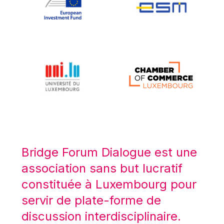
Koen LENAERTS
Lars Heikensten
Laura Kovesi
Luc Frieden
Lucas Papademos
Máire Geoghegan-Quinn
Manolis Mavrommatis
Marc Lemaître
Marcel Zadi Kessy
Mario Centeno
Bridge Forum Dialogue est une
Mario Monti
association sans but lucratif
Maroš ŠEFČOVIČ
constituée à Luxembourg pour
Martin Bailey
servir de plate-forme de
Martine Reicherts
discussion interdisciplinaire.