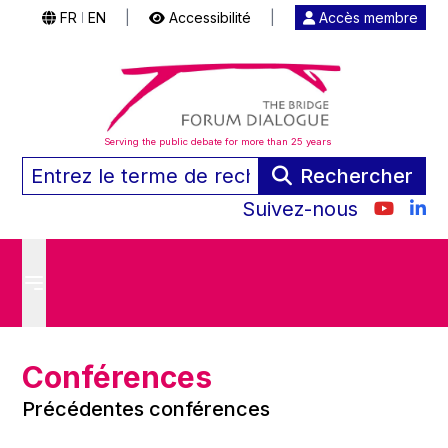
FR
EN
|
Accessibilité
|
Accès membre
|
Serving the public debate for more than 25 years
Rechercher
Suivez-nous
Conférences
Précédentes conférences