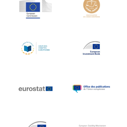
Jean-Louis Schiltz
Jean-Victor Louis
Jens Kreisel
Jeroen Dijsselbloem
Jochen Klucken
Johnny Åkerholm
Joschka Fischer
Juan Manuel Fabra Vallés
Julian Priestley
Karl-Heinz Lambertz
Katharien L.C. Hunt
Kenneth Rogoff
Klaus Regling
Klaus-Heiner Lehne