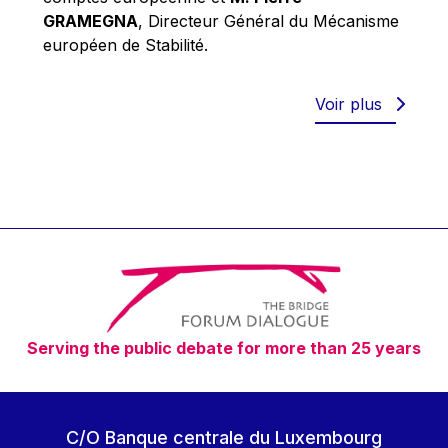
Robert Goebbels
GRAMEGNA
, Directeur Général du Mécanisme
Robert REYNDERS
européen de Stabilité.
Robert WEIDES
Rolf Tarrach
Voir plus
Štefan Füle
Thomas L. Cranfield
Tim Lankester
Timothy Radcliffe
Vaclav Klaus
Vassilios Skouris
Vítor Manuel da Silva Caldeira
Serving the public debate for more than 25 years
Viviane Reding
Walter Hagg
Walter RADERMACHER
C/O Banque centrale du Luxembourg