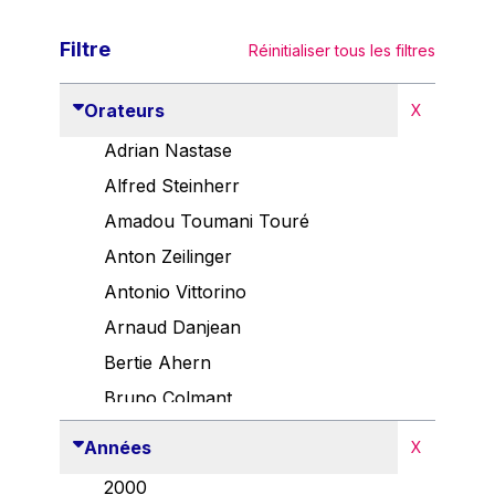
Filtre
Réinitialiser tous les filtres
Orateurs
X
Adrian Nastase
Alfred Steinherr
Amadou Toumani Touré
Anton Zeilinger
Antonio Vittorino
Arnaud Danjean
Bertie Ahern
Bruno Colmant
Carlo Thelen
Années
X
Cem Özdemir
2000