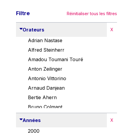
Filtre
Réinitialiser tous les filtres
Orateurs
X
Adrian Nastase
Alfred Steinherr
Amadou Toumani Touré
Anton Zeilinger
Antonio Vittorino
Arnaud Danjean
Bertie Ahern
Bruno Colmant
Carlo Thelen
Années
X
Cem Özdemir
2000