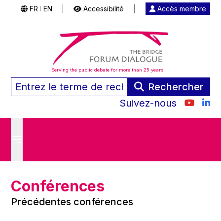
FR
EN
|
Accessibilité
|
Accès membre
|
Serving the public debate for more than 25 years
Rechercher
Suivez-nous
Conférences
Précédentes conférences