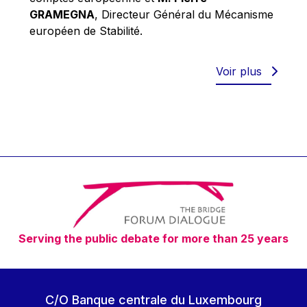
Robert Goebbels
GRAMEGNA
, Directeur Général du Mécanisme
Robert REYNDERS
européen de Stabilité.
Robert WEIDES
Rolf Tarrach
Voir plus
Štefan Füle
Thomas L. Cranfield
Tim Lankester
Timothy Radcliffe
Vaclav Klaus
Vassilios Skouris
Vítor Manuel da Silva Caldeira
Serving the public debate for more than 25 years
Viviane Reding
Walter Hagg
Walter RADERMACHER
C/O Banque centrale du Luxembourg