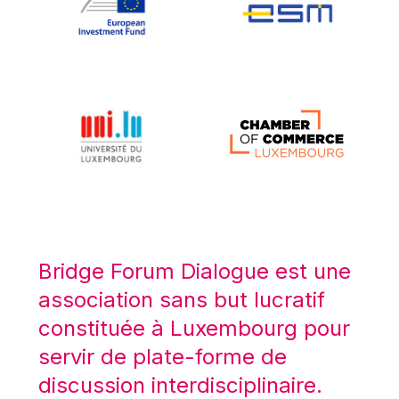
Koen LENAERTS
Lars Heikensten
Laura Kovesi
Luc Frieden
Lucas Papademos
Máire Geoghegan-Quinn
Manolis Mavrommatis
Marc Lemaître
Marcel Zadi Kessy
Mario Centeno
Bridge Forum Dialogue est une
Mario Monti
association sans but lucratif
Maroš ŠEFČOVIČ
constituée à Luxembourg pour
Martin Bailey
servir de plate-forme de
Martine Reicherts
discussion interdisciplinaire.