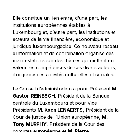
Michael Berry
Michael Palmer
Elle constitue un lien entre, d’une part, les
Michael Sohlman
institutions européennes établies à
Michel Goedert
Luxembourg et, d’autre part, les institutions et
acteurs de la vie financière, économique et
Mireille Delmas-Marty
juridique luxembourgeoise. Ce nouveau réseau
Nobuo Tanaka
d’information et de coordination organise des
Otmar Issing
manifestations sur des thèmes qui mettent en
valeur les compétences de ces divers acteurs;
Paolo Mengozzi
il organise des activités culturelles et sociales.
Paschal Donohoe
Pat Cox
Le Conseil d’administration a pour Président
M.
Gaston REINESCH
, Président de la Banque
Patrizia Nanz
centrale du Luxembourg et pour Vice-
Philippe Maystadt
Présidents
M. Koen LENAERTS
, Président de la
Pierre Gramegna
Cour de justice de l’Union européenne,
M.
Tony MURPHY
, Président de la Cour des
Richard Pelly
comptes européenne et
M. Pierre