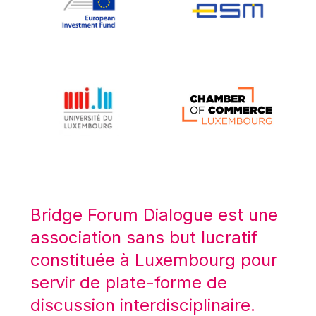
Koen LENAERTS
Lars Heikensten
Laura Kovesi
Luc Frieden
Lucas Papademos
Máire Geoghegan-Quinn
Manolis Mavrommatis
Marc Lemaître
Marcel Zadi Kessy
Mario Centeno
Bridge Forum Dialogue est une
Mario Monti
association sans but lucratif
Maroš ŠEFČOVIČ
constituée à Luxembourg pour
Martin Bailey
servir de plate-forme de
Martine Reicherts
discussion interdisciplinaire.