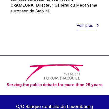
Robert Goebbels
GRAMEGNA
, Directeur Général du Mécanisme
Robert REYNDERS
européen de Stabilité.
Robert WEIDES
Rolf Tarrach
Voir plus
Štefan Füle
Thomas L. Cranfield
Tim Lankester
Timothy Radcliffe
Vaclav Klaus
Vassilios Skouris
Vítor Manuel da Silva Caldeira
Serving the public debate for more than 25 years
Viviane Reding
Walter Hagg
Walter RADERMACHER
C/O Banque centrale du Luxembourg