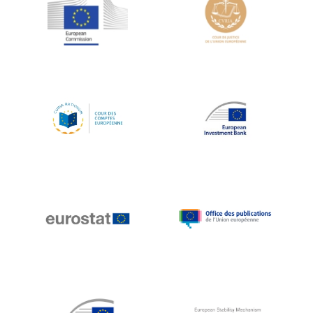
Jean-Louis Schiltz
Jean-Victor Louis
Jens Kreisel
Jeroen Dijsselbloem
Jochen Klucken
Johnny Åkerholm
Joschka Fischer
Juan Manuel Fabra Vallés
Julian Priestley
Karl-Heinz Lambertz
Katharien L.C. Hunt
Kenneth Rogoff
Klaus Regling
Klaus-Heiner Lehne