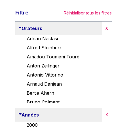
Filtre
Réinitialiser tous les filtres
Orateurs
X
Adrian Nastase
Alfred Steinherr
Amadou Toumani Touré
Anton Zeilinger
Antonio Vittorino
Arnaud Danjean
Bertie Ahern
Bruno Colmant
Carlo Thelen
Années
X
Cem Özdemir
2000