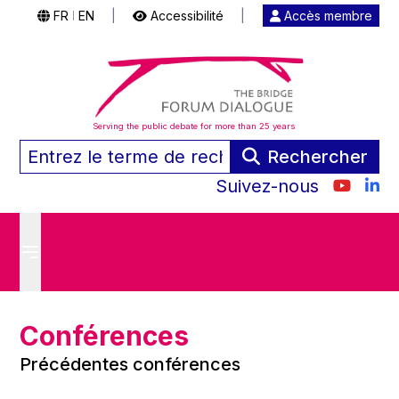
FR
EN
|
Accessibilité
|
Accès membre
|
Serving the public debate for more than 25 years
Rechercher
Suivez-nous
Conférences
Précédentes conférences